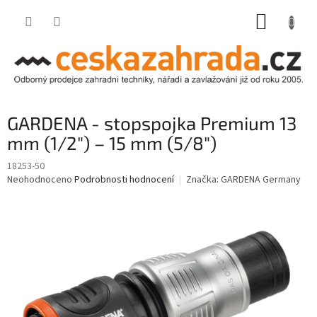
Přejít
NÁKUP
na
obsah
KOŠÍK
GARDENA - stopspojka Premium 13
mm (1/2") – 15 mm (5/8")
18253-50
Průměrné
Neohodnoceno
Podrobnosti hodnocení
Značka:
GARDENA Germany
hodnocení
produktu
je
0,0
z
5
hvězdiček.