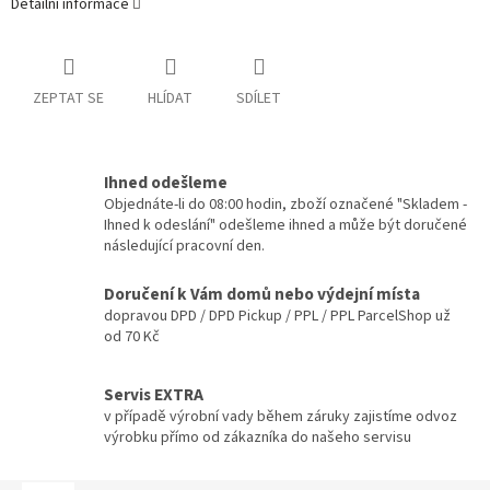
Detailní informace
ZEPTAT SE
HLÍDAT
SDÍLET
Ihned odešleme
Objednáte-li do 08:00 hodin, zboží označené "Skladem -
Ihned k odeslání" odešleme ihned a může být doručené
následující pracovní den.
Doručení k Vám domů nebo výdejní místa
dopravou DPD / DPD Pickup / PPL / PPL ParcelShop už
od 70 Kč
Servis EXTRA
v případě výrobní vady během záruky zajistíme odvoz
výrobku přímo od zákazníka do našeho servisu