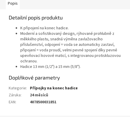
Popis
Detailní popis produktu
K připojení na konec hadice.
Moderní a sofistikovaný design, rýhované prohlubně z
měkkého plastu, snadná výměna zavlažovacího
příslušenství, odpojení = voda se automaticky zastaví,
připojení = voda proudí, velmi pevné spojení díky pevné
upevňovací kovové maticí, s integrovanou protiskluzovou
ochranou.
Hadice 13 mm (1/2") a 15 mm (5/8").
Doplňkové parametry
Kategorie
:
Přípojky na konec hadice
Záruka
:
24 měsíců
EAN
:
4078500031851
Z
á