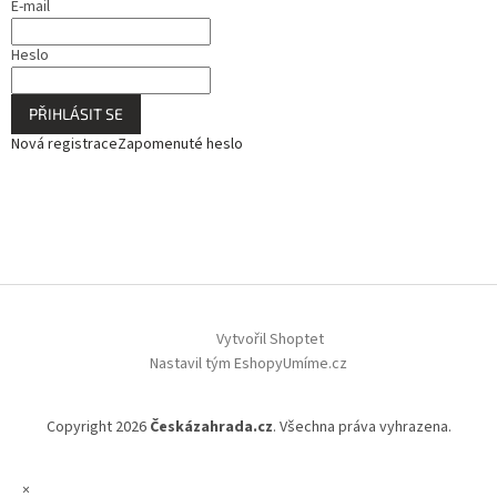
E-mail
Heslo
PŘIHLÁSIT SE
Nová registrace
Zapomenuté heslo
Vytvořil Shoptet
Nastavil tým EshopyUmíme.cz
Copyright 2026
Českázahrada.cz
. Všechna práva vyhrazena.
×