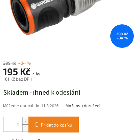
299 Kč
–34 %
299 Kč
–34 %
195 Kč
/ ks
161 Kč bez DPH
Měrná
Skladem - ihned k odeslání
cena:
Můžeme doručit do:
11.8.2026
Možnosti doručení
Přidat do košíku