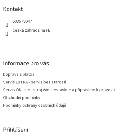
p
a
Kontakt
t
603579047
í
Česká zahrada na FB
Informace pro vás
Doprava a platba
Servis EXTRA - servis bez starostí
Servis ON-Line - stroj Vám sestavíme a připravíme k provozu
Obchodní podmínky
Podmínky ochrany osobních údajů
Přihlášení