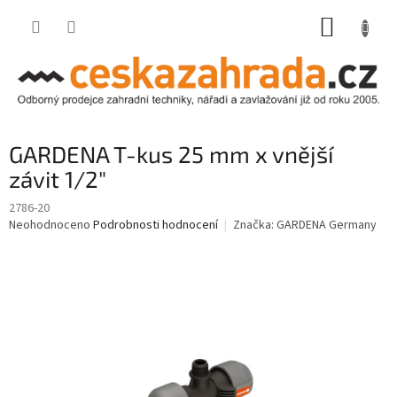
Přejít
NÁKUP
na
obsah
KOŠÍK
GARDENA T-kus 25 mm x vnější
závit 1/2"
2786-20
Průměrné
Neohodnoceno
Podrobnosti hodnocení
Značka:
GARDENA Germany
hodnocení
produktu
je
0,0
z
5
hvězdiček.