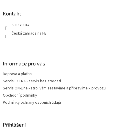
á
p
a
Kontakt
t
603579047
í
Česká zahrada na FB
Informace pro vás
Doprava a platba
Servis EXTRA - servis bez starostí
Servis ON-Line - stroj Vám sestavíme a připravíme k provozu
Obchodní podmínky
Podmínky ochrany osobních údajů
Přihlášení