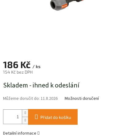
186 Kč
/ ks
154 Kč bez DPH
Měrná
Skladem - ihned k odeslání
cena:
Můžeme doručit do:
11.8.2026
Možnosti doručení
Přidat do košíku
Detailní informace