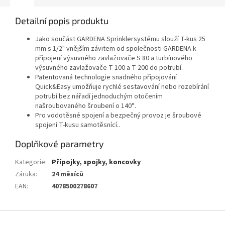
Detailní popis produktu
Jako součást GARDENA Sprinklersystému slouží T-kus 25
mm s 1/2" vnějším závitem od společnosti GARDENA k
připojení výsuvného zavlažovače S 80 a turbínového
výsuvného zavlažovače T 100 a T 200 do potrubí.
Patentovaná technologie snadného připojování
Quick&Easy umožňuje rychlé sestavování nebo rozebírání
potrubí bez nářadí jednoduchým otočením
našroubovaného šroubení o 140°.
Pro vodotěsné spojení a bezpečný provoz je šroubové
spojení T-kusu samotěsnící..
Doplňkové parametry
Kategorie
:
Přípojky, spojky, koncovky
Záruka
:
24 měsíců
EAN
:
4078500278607
Z