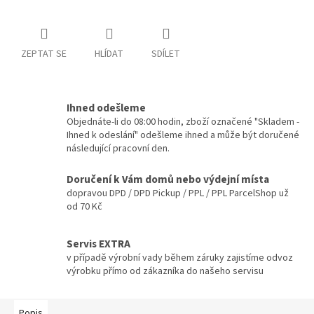
ZEPTAT SE
HLÍDAT
SDÍLET
Ihned odešleme
Objednáte-li do 08:00 hodin, zboží označené "Skladem -
Ihned k odeslání" odešleme ihned a může být doručené
následující pracovní den.
Doručení k Vám domů nebo výdejní místa
dopravou DPD / DPD Pickup / PPL / PPL ParcelShop už
od 70 Kč
Servis EXTRA
v případě výrobní vady během záruky zajistíme odvoz
výrobku přímo od zákazníka do našeho servisu
Popis