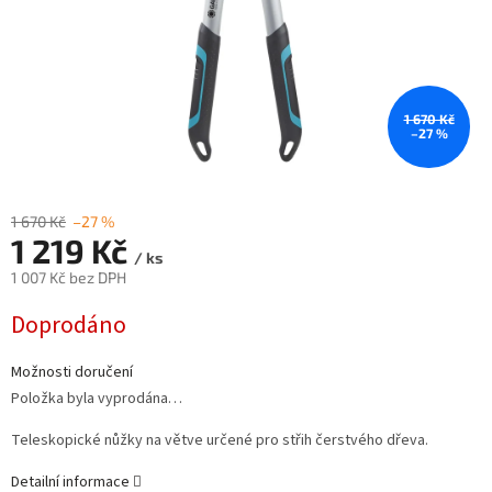
1 670 Kč
–27 %
1 670 Kč
–27 %
1 219 Kč
/ ks
1 007 Kč bez DPH
Měrná
Doprodáno
cena:
Možnosti doručení
Položka byla vyprodána…
Teleskopické nůžky na větve určené pro střih čerstvého dřeva.
Detailní informace