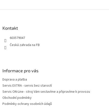
Z
á
p
a
Kontakt
t
603579047
í
Česká zahrada na FB
Informace pro vás
Doprava a platba
Servis EXTRA - servis bez starostí
Servis ON-Line - stroj Vám sestavíme a připravíme k provozu
Obchodní podmínky
Podmínky ochrany osobních údajů