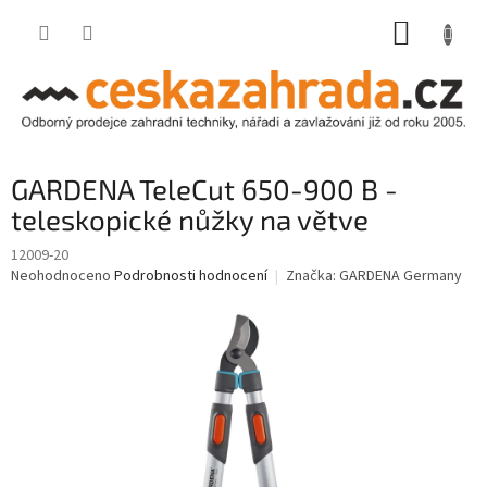
Přejít
NÁKUP
na
obsah
KOŠÍK
GARDENA TeleCut 650-900 B -
teleskopické nůžky na větve
12009-20
Průměrné
Neohodnoceno
Podrobnosti hodnocení
Značka:
GARDENA Germany
hodnocení
produktu
je
0,0
z
5
hvězdiček.