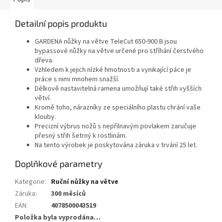
Detailní popis produktu
GARDENA nůžky na větve TeleCut 650-900 B jsou
bypassové nůžky na větve určené pro stříhání čerstvého
dřeva.
Vzhledem k jejich nízké hmotnosti a vynikající páce je
práce s nimi mnohem snažší.
Délkově nastavitelná ramena umožňují také střih vyšších
větví.
Kromě toho, nárazníky ze speciálního plastu chrání vaše
klouby.
Precizní výbrus nožů s nepřilnavým povlakem zaručuje
přesný střih šetrný k rostlinám.
Na tento výrobek je poskytována záruka v trvání 25 let.
Doplňkové parametry
Kategorie
:
Ruční nůžky na větve
Záruka
:
300 měsíců
EAN
:
4078500043519
Položka byla vyprodána…