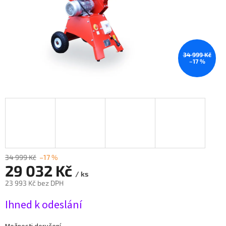
34 999 Kč
–17 %
34 999 Kč
–17 %
29 032 Kč
/ ks
23 993 Kč bez DPH
Měrná
Ihned k odeslání
cena: