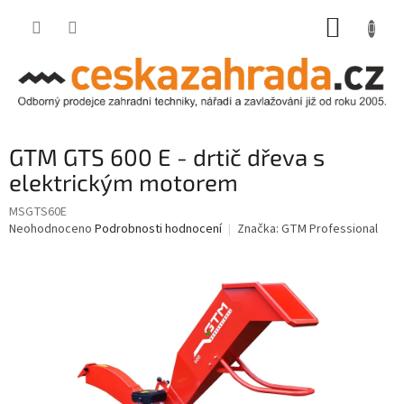
Přejít
NÁKUP
na
obsah
KOŠÍK
GTM GTS 600 E - drtič dřeva s
elektrickým motorem
MSGTS60E
Průměrné
Neohodnoceno
Podrobnosti hodnocení
Značka:
GTM Professional
hodnocení
produktu
je
0,0
z
5
hvězdiček.