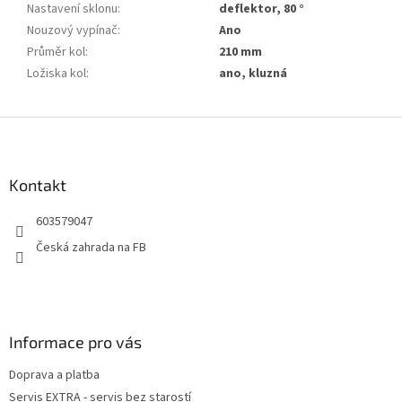
Nastavení sklonu
:
deflektor, 80 °
Nouzový vypínač
:
Ano
Průměr kol
:
210 mm
Ložiska kol
:
ano, kluzná
Z
á
p
a
Kontakt
t
603579047
í
Česká zahrada na FB
Informace pro vás
Doprava a platba
Servis EXTRA - servis bez starostí