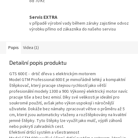
od 70 Kč
Servis EXTRA
v případě výrobní vady během záruky zajistíme odvoz
výrobku přímo od zákazníka do našeho servisu
Popis
Videa (1)
Detailní popis produktu
GTS 600 E - drtič dřeva s elektrickým motorem
Model GTM Professional 600 E je mimořádně lehký a kompaktní
štěpkovač, který pracuje stejnou rychlostí jako větší
profesionální modely 1300 a 900. Výkonný elektrický motor navíc
pracuje tiše a bez bez emisí. Díky své velikosti je ideální pro
soukromé použití, avšak jeho výkon uspokojí i náročnější
uživatele. Dokáže bez námahy zpracovat větve o průměru až 5
cm, které jsou automaticky vtaženy a rozštěpkovány na kvalitní
jemné štěpky. Tyto štěpky lze využít jako mulč, výplň záhonů
nebo pokrytí zahradních cest.
Efektivní drtící systém a všestrannost