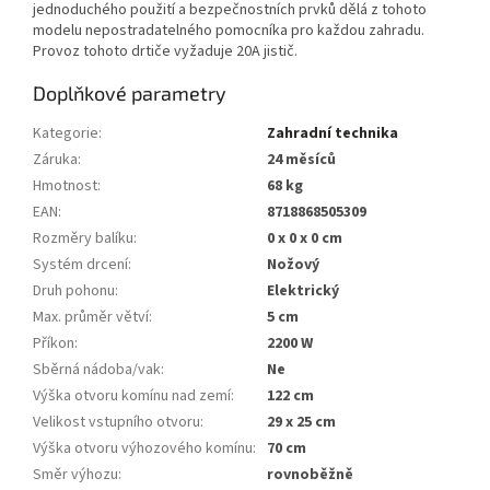
jednoduchého použití a bezpečnostních prvků dělá z tohoto
modelu nepostradatelného pomocníka pro každou zahradu.
Provoz tohoto drtiče vyžaduje 20A jistič.
Doplňkové parametry
Kategorie
:
Zahradní technika
Záruka
:
24 měsíců
Hmotnost
:
68 kg
EAN
:
8718868505309
Rozměry balíku
:
0 x 0 x 0 cm
Systém drcení
:
Nožový
Druh pohonu
:
Elektrický
Max. průměr větví
:
5 cm
Příkon
:
2200 W
Sběrná nádoba/vak
:
Ne
Výška otvoru komínu nad zemí
:
122 cm
Velikost vstupního otvoru
:
29 x 25 cm
Výška otvoru výhozového komínu
:
70 cm
Směr výhozu
:
rovnoběžně