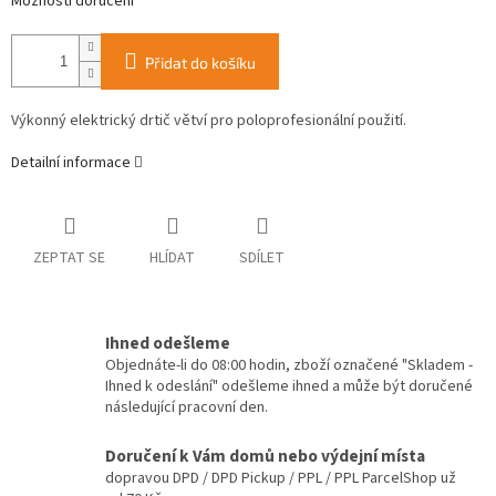
Možnosti doručení
Přidat do košíku
Výkonný elektrický drtič větví pro poloprofesionální použití.
Detailní informace
ZEPTAT SE
HLÍDAT
SDÍLET
Ihned odešleme
Objednáte-li do 08:00 hodin, zboží označené "Skladem -
Ihned k odeslání" odešleme ihned a může být doručené
následující pracovní den.
Doručení k Vám domů nebo výdejní místa
dopravou DPD / DPD Pickup / PPL / PPL ParcelShop už