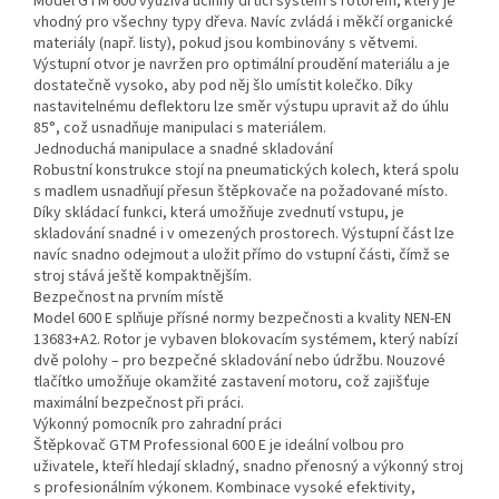
Model GTM 600 využívá účinný drtící systém s rotorem, který je
vhodný pro všechny typy dřeva. Navíc zvládá i měkčí organické
materiály (např. listy), pokud jsou kombinovány s větvemi.
Výstupní otvor je navržen pro optimální proudění materiálu a je
dostatečně vysoko, aby pod něj šlo umístit kolečko. Díky
nastavitelnému deflektoru lze směr výstupu upravit až do úhlu
85°, což usnadňuje manipulaci s materiálem.
Jednoduchá manipulace a snadné skladování
Robustní konstrukce stojí na pneumatických kolech, která spolu
s madlem usnadňují přesun štěpkovače na požadované místo.
Díky skládací funkci, která umožňuje zvednutí vstupu, je
skladování snadné i v omezených prostorech. Výstupní část lze
navíc snadno odejmout a uložit přímo do vstupní části, čímž se
stroj stává ještě kompaktnějším.
Bezpečnost na prvním místě
Model 600 E splňuje přísné normy bezpečnosti a kvality NEN-EN
13683+A2. Rotor je vybaven blokovacím systémem, který nabízí
dvě polohy – pro bezpečné skladování nebo údržbu. Nouzové
tlačítko umožňuje okamžité zastavení motoru, což zajišťuje
maximální bezpečnost při práci.
Výkonný pomocník pro zahradní práci
Štěpkovač GTM Professional 600 E je ideální volbou pro
uživatele, kteří hledají skladný, snadno přenosný a výkonný stroj
s profesionálním výkonem. Kombinace vysoké efektivity,