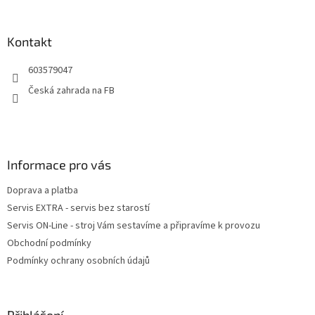
á
p
a
Kontakt
t
603579047
í
Česká zahrada na FB
Informace pro vás
Doprava a platba
Servis EXTRA - servis bez starostí
Servis ON-Line - stroj Vám sestavíme a připravíme k provozu
Obchodní podmínky
Podmínky ochrany osobních údajů