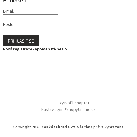
Přihlášení
E-mail
Heslo
PŘIHLÁSIT SE
Nová registrace
Zapomenuté heslo
Vytvořil Shoptet
Nastavil tým EshopyUmíme.cz
Copyright 2026
Českázahrada.cz
. Všechna práva vyhrazena.