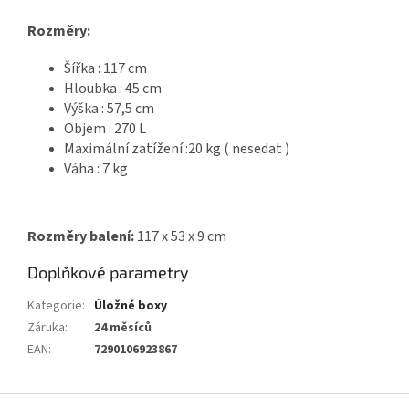
Rozměry:
Šířka : 117 cm
Hloubka : 45 cm
Výška : 57,5 cm
Objem : 270 L
Maximální zatížení :20 kg ( nesedat )
Váha : 7 kg
Rozměry balení:
117 x 53 x 9 cm
Doplňkové parametry
Kategorie
:
Úložné boxy
Záruka
:
24 měsíců
EAN
:
7290106923867
Z