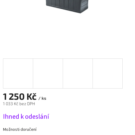
1 250 Kč
/ ks
1 033 Kč bez DPH
Měrná
Ihned k odeslání
cena:
Možnosti doručení