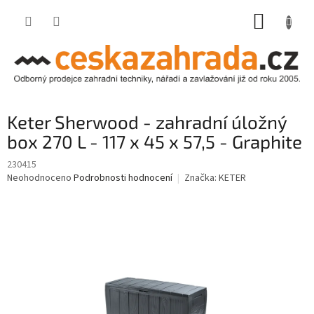
Přejít
NÁKUP
na
obsah
KOŠÍK
Keter Sherwood - zahradní úložný
box 270 L - 117 x 45 x 57,5 - Graphite
230415
Průměrné
Neohodnoceno
Podrobnosti hodnocení
Značka:
KETER
hodnocení
produktu
je
0,0
z
5
hvězdiček.