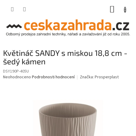
Přejít
NÁKUP
na
obsah
KOŠÍK
Květináč SANDY s miskou 18,8 cm -
šedý kámen
DSY190P-405U
Průměrné
Neohodnoceno
Podrobnosti hodnocení
Značka:
Prosperplast
hodnocení
produktu
je
0,0
z
5
hvězdiček.