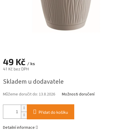
49 Kč
/ ks
41 Kč bez DPH
Měrná
Skladem u dodavatele
cena:
Můžeme doručit do:
13.8.2026
Možnosti doručení
Přidat do košíku
Detailní informace