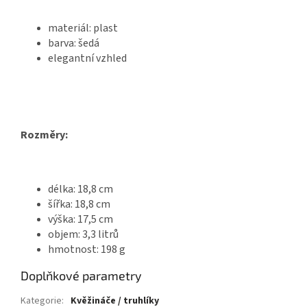
materiál: plast
barva: šedá
elegantní vzhled
Rozměry:
délka: 18,8 cm
šířka: 18,8 cm
výška: 17,5 cm
objem: 3,3 litrů
hmotnost: 198 g
Doplňkové parametry
Kategorie
:
Kvěžináče / truhlíky