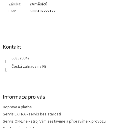
Záruka
:
24 měsíců
EAN
:
5905197227177
Z
á
p
a
Kontakt
t
603579047
í
Česká zahrada na FB
Informace pro vás
Doprava a platba
Servis EXTRA - servis bez starostí
Servis ON-Line - stroj Vám sestavíme a připravíme k provozu