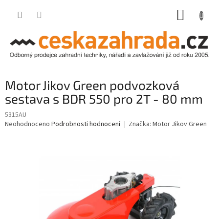
Přejít
NÁKUP
na
obsah
KOŠÍK
Motor Jikov Green podvozková
sestava s BDR 550 pro 2T - 80 mm
5315AU
Průměrné
Neohodnoceno
Podrobnosti hodnocení
Značka:
Motor Jikov Green
hodnocení
produktu
je
0,0
z
5
hvězdiček.