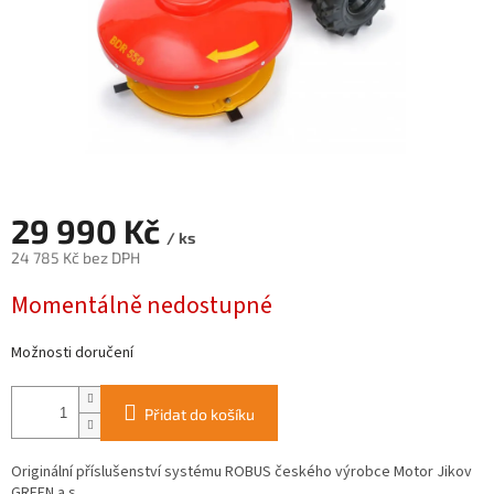
29 990 Kč
/ ks
24 785 Kč bez DPH
Měrná
Momentálně nedostupné
cena:
Možnosti doručení
Přidat do košíku
Originální příslušenství systému ROBUS českého výrobce Motor Jikov
GREEN a.s.