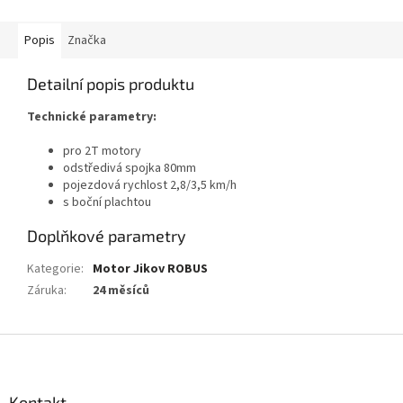
Popis
Značka
Detailní popis produktu
Technické parametry:
pro 2T motory
odstředivá spojka 80mm
pojezdová rychlost 2,8/3,5 km/h
s boční plachtou
Doplňkové parametry
Kategorie
:
Motor Jikov ROBUS
Záruka
:
24 měsíců
Z
á
p
a
Kontakt