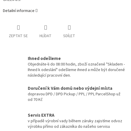
Detailní informace
ZEPTAT SE
HLÍDAT
SDÍLET
Ihned odešleme
Objednáte-li do 08:00 hodin, zboží označené "Skladem -
Ihned k odeslání" odešleme ihned a může být doručené
následující pracovní den.
Doručení k Vám domů nebo výdejní místa
dopravou DPD / DPD Pickup / PPL / PPL ParcelShop už
od 70 Kč
Servis EXTRA
v případě výrobní vady během záruky zajistíme odvoz
výrobku přímo od zákazníka do našeho servisu