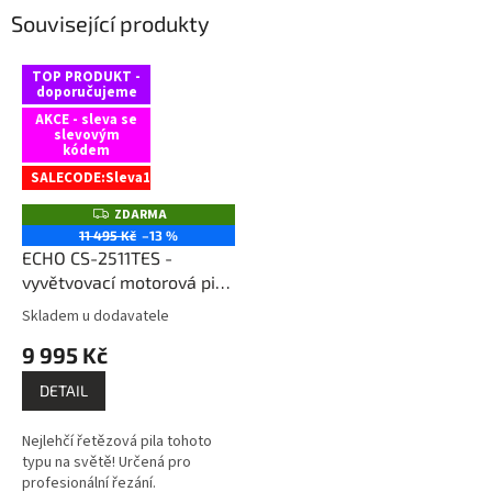
Související produkty
TOP PRODUKT -
doporučujeme
AKCE - sleva se
slevovým
kódem
SALECODE:Sleva15:1500:fix:CZK
ZDARMA
Z
D
11 495 Kč
–13 %
A
ECHO CS-2511TES -
R
M
vyvětvovací motorová pila
A
+ ECHO Power Blend Gold
Skladem u dodavatele
Průměrné
motorový olej + ECHO olej
hodnocení
9 995 Kč
na lišty a řetěz
produktu
je
DETAIL
2,5
z
Nejlehčí řetězová pila tohoto
5
typu na světě! Určená pro
hvězdiček.
profesionální řezání.