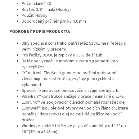
Počet článků 40
Rozteč 3/8" - malá (Hobby)
Použití Hobby
Doporučený průměr pilníku 4,0 mm
PODROBNÝ POPIS PRODUKTU:
Díky speciální konstrukci patří řetěz 91VXL mezi řetězy s
velmi nízkými vibracemi.
Pro řetězy 91VXL je typický o 33% delší zub.
Řetěz se vyznačuje modrým zubem s geometrií pro
rychlejší řez.
"X" ostření- Zlepšená geometrie ostření podstatně
zkvalitňuje ostrost řetězu, zvyšuje jeho rychlost a
výkonnost.
Speciální konstrukce omezovače snižuje zpětný vrh.
Vibe-Ban™ konstrukce snižuje vibrace minimálně o 25%.
Lubrilink™ ve spojovacích článcích pomáhá roznášet olej.
Lubriwell™ jsou olejové otvory ve vodících článcích, které
pomáhají dopravovat olej po celé délce lišty ve vodící
drážce.
Vhodný pro lehké řetězové pily s délkami lišty od 12” do
18” (30cm až 45cm).