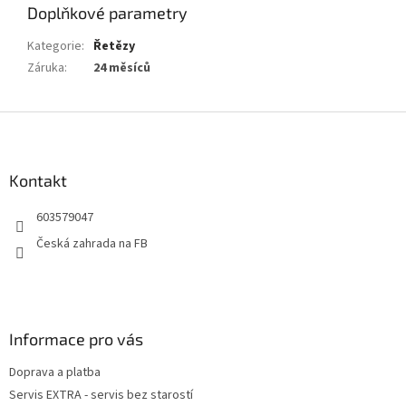
Doplňkové parametry
Kategorie
:
Řetězy
Záruka
:
24 měsíců
Z
á
p
a
Kontakt
t
603579047
í
Česká zahrada na FB
Informace pro vás
Doprava a platba
Servis EXTRA - servis bez starostí