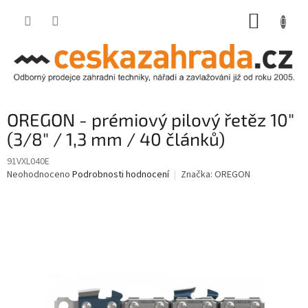
Přejít
NÁKUP
na
obsah
KOŠÍK
OREGON - prémiový pilový řetěz 10"
(3/8" / 1,3 mm / 40 článků)
91VXL040E
Průměrné
Neohodnoceno
Podrobnosti hodnocení
Značka:
OREGON
hodnocení
produktu
je
0,0
z
5
hvězdiček.