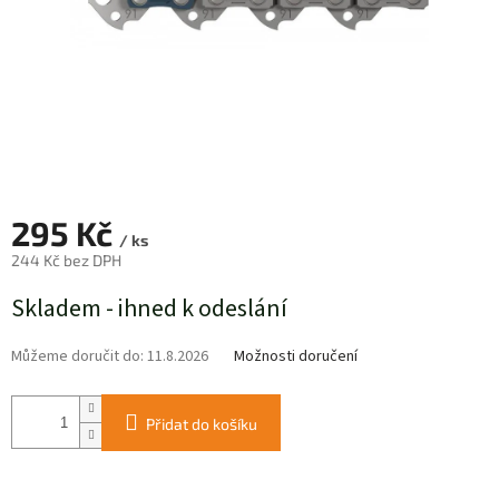
295 Kč
/ ks
244 Kč bez DPH
Měrná
Skladem - ihned k odeslání
cena:
Můžeme doručit do:
11.8.2026
Možnosti doručení
Přidat do košíku