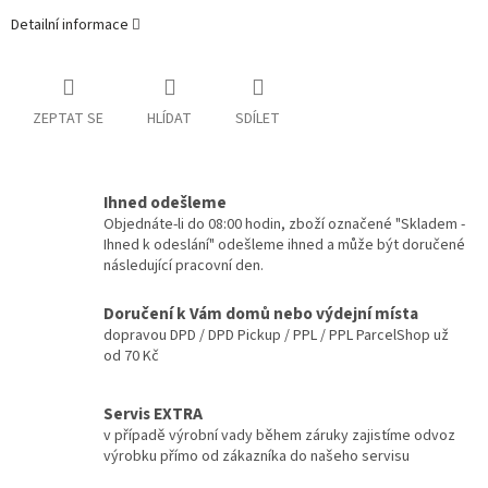
Detailní informace
ZEPTAT SE
HLÍDAT
SDÍLET
Ihned odešleme
Objednáte-li do 08:00 hodin, zboží označené "Skladem -
Ihned k odeslání" odešleme ihned a může být doručené
následující pracovní den.
Doručení k Vám domů nebo výdejní místa
dopravou DPD / DPD Pickup / PPL / PPL ParcelShop už
od 70 Kč
Servis EXTRA
v případě výrobní vady během záruky zajistíme odvoz
výrobku přímo od zákazníka do našeho servisu