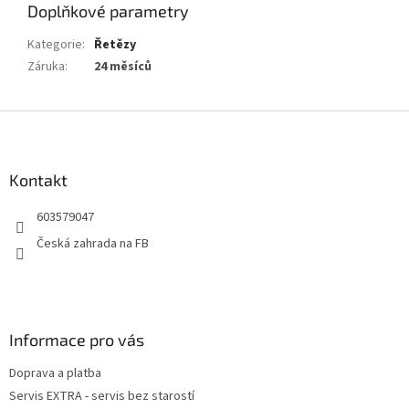
Doplňkové parametry
Kategorie
:
Řetězy
Záruka
:
24 měsíců
Z
á
p
a
Kontakt
t
603579047
í
Česká zahrada na FB
Informace pro vás
Doprava a platba
Servis EXTRA - servis bez starostí