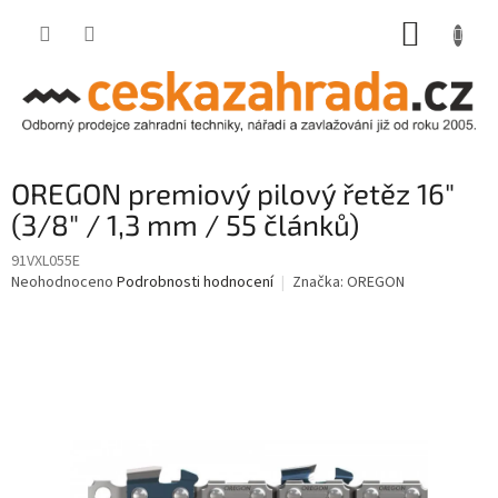
Přejít
NÁKUP
na
obsah
KOŠÍK
OREGON premiový pilový řetěz 16"
(3/8" / 1,3 mm / 55 článků)
91VXL055E
Průměrné
Neohodnoceno
Podrobnosti hodnocení
Značka:
OREGON
hodnocení
produktu
je
0,0
z
5
hvězdiček.