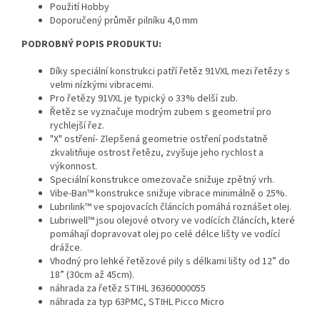
Použití Hobby
Doporučený průměr pilníku 4,0 mm
PODROBNÝ POPIS PRODUKTU:
Díky speciální konstrukci patří řetěz 91VXL mezi řetězy s
velmi nízkými vibracemi.
Pro řetězy 91VXL je typický o 33% delší zub.
Řetěz se vyznačuje modrým zubem s geometrií pro
rychlejší řez.
"X" ostření- Zlepšená geometrie ostření podstatně
zkvalitňuje ostrost řetězu, zvyšuje jeho rychlost a
výkonnost.
Speciální konstrukce omezovače snižuje zpětný vrh.
Vibe-Ban™ konstrukce snižuje vibrace minimálně o 25%.
Lubrilink™ ve spojovacích článcích pomáhá roznášet olej.
Lubriwell™ jsou olejové otvory ve vodících článcích, které
pomáhají dopravovat olej po celé délce lišty ve vodící
drážce.
Vhodný pro lehké řetězové pily s délkami lišty od 12” do
18” (30cm až 45cm).
náhrada za řetěz STIHL 36360000055
náhrada za typ 63PMC, STIHL Picco Micro