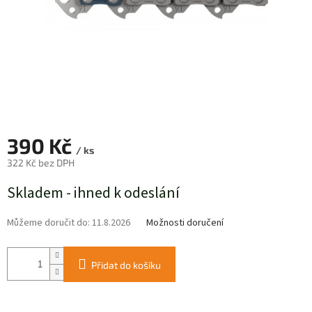
390 Kč
/ ks
322 Kč bez DPH
Měrná
Skladem - ihned k odeslání
cena:
Můžeme doručit do:
11.8.2026
Možnosti doručení
Přidat do košíku