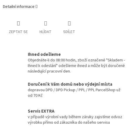
Detailní informace
ZEPTAT SE
HLÍDAT
SDÍLET
Ihned odešleme
Objednáte-li do 08:00 hodin, zboží označené "Skladem -
Ihned k odeslání" odešleme ihned a může být doručené
následující pracovní den.
Doručení k Vám domů nebo výdejní místa
dopravou DPD / DPD Pickup / PPL / PPL ParcelShop už
od 70 Kč
Servis EXTRA
v případě výrobní vady během záruky zajistíme odvoz
výrobku přímo od zákazníka do našeho servisu