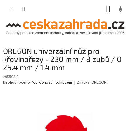
Přejít
NÁKUP
na
obsah
KOŠÍK
OREGON univerzální nůž pro
křovinořezy - 230 mm / 8 zubů / O
25.4 mm / 1.4 mm
295502-0
Průměrné
Neohodnoceno
Podrobnosti hodnocení
Značka:
OREGON
hodnocení
produktu
je
0,0
z
5
hvězdiček.