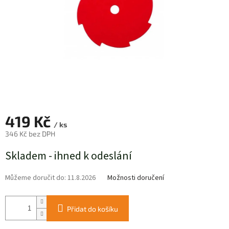
419 Kč
/ ks
346 Kč bez DPH
Měrná
Skladem - ihned k odeslání
cena:
Můžeme doručit do:
11.8.2026
Možnosti doručení
Přidat do košíku