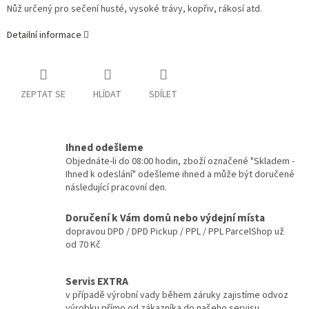
Nůž určený pro sečení husté, vysoké trávy, kopřiv, rákosí atd.
Detailní informace
ZEPTAT SE
HLÍDAT
SDÍLET
Ihned odešleme
Objednáte-li do 08:00 hodin, zboží označené "Skladem -
Ihned k odeslání" odešleme ihned a může být doručené
následující pracovní den.
Doručení k Vám domů nebo výdejní místa
dopravou DPD / DPD Pickup / PPL / PPL ParcelShop už
od 70 Kč
Servis EXTRA
v případě výrobní vady během záruky zajistíme odvoz
výrobku přímo od zákazníka do našeho servisu