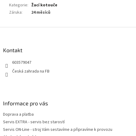
Kategorie
:
Žací kotouče
Záruka
:
24 měsíců
Z
á
p
a
Kontakt
t
603579047
í
Česká zahrada na FB
Informace pro vás
Doprava a platba
Servis EXTRA - servis bez starostí
Servis ON-Line - stroj Vám sestavíme a připravíme k provozu