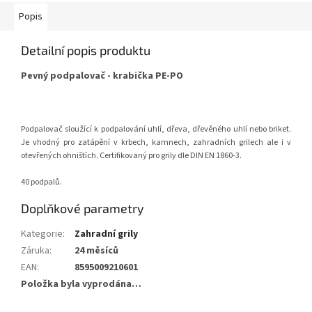
Popis
Detailní popis produktu
Pevný podpalovač - krabička PE-PO
Podpalovač sloužící k podpalování uhlí, dřeva, dřevěného uhlí nebo briket.
Je vhodný pro zatápění v krbech, kamnech, zahradních grilech ale i v
otevřených ohništích. Certifikovaný pro grily dle DIN EN 1860-3.
40 podpalů.
Doplňkové parametry
Kategorie
:
Zahradní grily
Záruka
:
24 měsíců
EAN
:
8595009210601
Položka byla vyprodána…