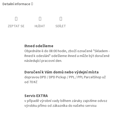
Detailní informace
ZEPTAT SE
HLÍDAT
SDÍLET
Ihned odešleme
Objednáte-li do 08:00 hodin, zboží označené "Skladem -
Ihned k odeslání" odešleme ihned a může být doručené
následující pracovní den.
Doručení k Vám domů nebo výdejní místa
dopravou DPD / DPD Pickup / PPL / PPL ParcelShop už
od 70 Kč
Servis EXTRA
v případě výrobní vady během záruky zajistíme odvoz
výrobku přímo od zákazníka do našeho servisu