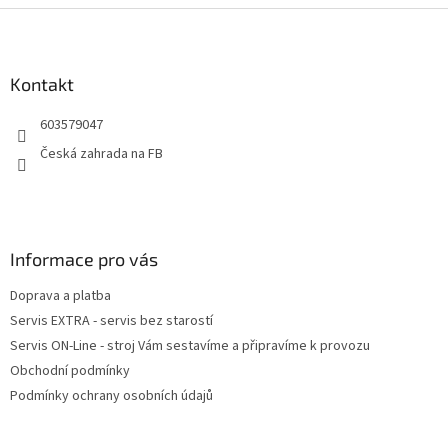
Z
á
p
a
Kontakt
t
603579047
í
Česká zahrada na FB
Informace pro vás
Doprava a platba
Servis EXTRA - servis bez starostí
Servis ON-Line - stroj Vám sestavíme a připravíme k provozu
Obchodní podmínky
Podmínky ochrany osobních údajů