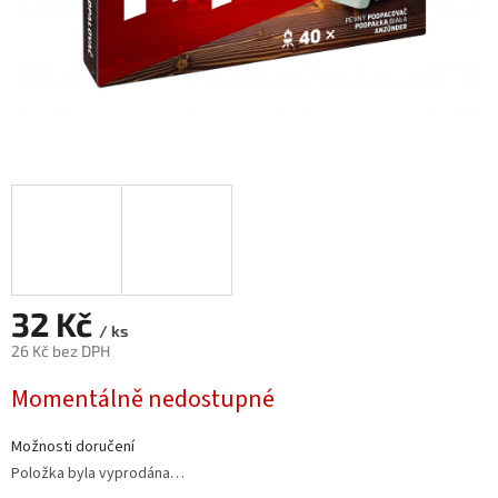
32 Kč
/ ks
26 Kč bez DPH
Měrná
Momentálně nedostupné
cena:
Možnosti doručení
Položka byla vyprodána…