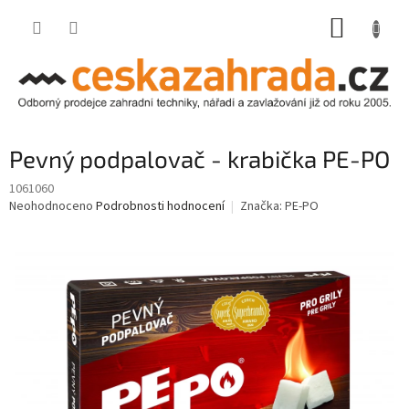
Přejít
NÁKUP
na
obsah
KOŠÍK
Pevný podpalovač - krabička PE-PO
1061060
Průměrné
Neohodnoceno
Podrobnosti hodnocení
Značka:
PE-PO
hodnocení
produktu
je
0,0
z
5
hvězdiček.