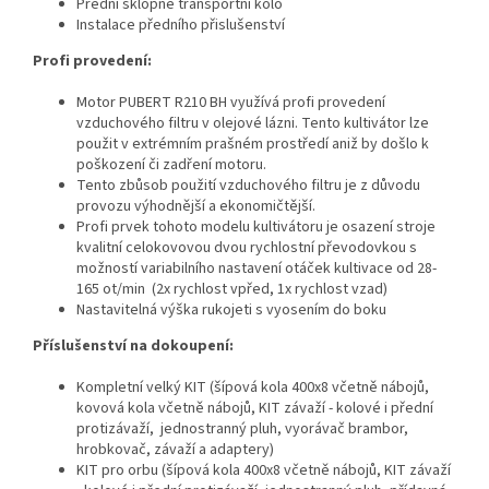
Přední sklopné transportní kolo
Instalace předního přislušenství
Profi provedení:
Motor PUBERT R210 BH využívá profi provedení
vzduchového filtru v olejové lázni. Tento kultivátor lze
použit v extrémním prašném prostředí aniž by došlo k
poškození či zadření motoru.
Tento zbůsob použití vzduchového filtru je z důvodu
provozu výhodnější a ekonomičtější.
Profi prvek tohoto modelu kultivátoru je osazení stroje
kvalitní celokovovou dvou rychlostní převodovkou s
možností variabilního nastavení otáček kultivace od 28-
165 ot/min (2x rychlost vpřed, 1x rychlost vzad)
Nastavitelná výška rukojeti s vyosením do boku
Příslušenství na dokoupení:
Kompletní velký KIT
(šípová kola 400x8 včetně nábojů,
kovová kola včetně nábojů, KIT závaží - kolové i přední
protizávaží, jednostranný pluh, vyorávač brambor,
hrobkovač, závaží a adaptery)
KIT pro orbu
(šípová kola 400x8 včetně nábojů, KIT závaží