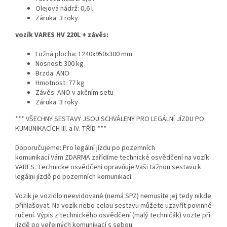
Olejová nádrž:
0,6 l
Záruka:
3 roky
vozík VARES HV 220L + závěs:
Ložná plocha:
1240x950x300 mm
Nosnost:
300 kg
Brzda:
ANO
Hmotnost:
77 kg
Závěs:
ANO v akčním setu
Záruka:
3 roky
*** VŠECHNY SESTAVY JSOU SCHVÁLENY PRO LEGÁLNÍ JÍZDU PO
KUMUNIKACÍCH III. a IV. TŘÍD ***
Doporučujeme:
Pro legální jízdu po pozemních
komunikací Vám ZDARMA zařídíme technické osvědčení na vozík
VARES. Technicke osvědčeni opravňuje Vaši tažnou sestavu k
legálni jízdě po pozemních komunikací.
Vozik je vozidlo neevidované (nemá SPZ) nemusíte jej tedy nikde
přihlašovat. Na vozík nebo celou sestavu můžete uzavřít povinné
ručení. Výpis z technického osvědčení (malý techničák) vozte při
jízdě po veřejných komunikací s sebou.