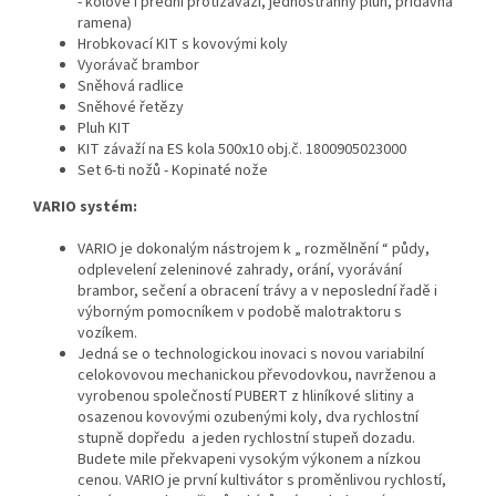
- kolové i přední protizávaží, jednostranný pluh, přídavná
ramena)
Hrobkovací KIT s kovovými koly
Vyorávač brambor
Sněhová radlice
Sněhové řetězy
Pluh KIT
KIT závaží na ES kola
500x10
obj.č. 1800905023000
Set 6-ti nožů - Kopinaté nože
VARIO systém:
VARIO je dokonalým nástrojem k
„
rozmělnění
“
půdy,
odplevelení zeleninové zahrady, orání, vyorávání
brambor, sečení a obracení trávy a v neposlední řadě i
výborným pomocníkem v podobě malotraktoru s
vozíkem.
Jedná se o technologickou inovaci s novou variabilní
celokovovou mechanickou převodovkou, navrženou a
vyrobenou společností PUBERT z hliníkové slitiny a
osazenou kovovými ozubenými koly, dva rychlostní
stupně dopředu
a jeden rychlostní stupeň dozadu.
Budete mile překvapeni vysokým výkonem a nízkou
cenou. VARIO je první kultivátor s proměnlivou rychlostí,