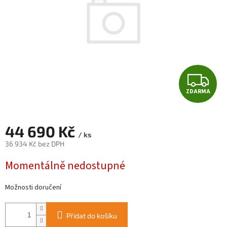
Z
ZDARMA
D
A
44 690 Kč
/ ks
R
36 934 Kč bez DPH
Měrná
M
Momentálně nedostupné
cena:
A
Možnosti doručení
Přidat do košíku