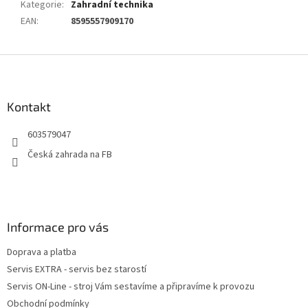
Kategorie
:
Zahradní technika
EAN
:
8595557909170
Z
á
p
a
Kontakt
t
603579047
í
Česká zahrada na FB
Informace pro vás
Doprava a platba
Servis EXTRA - servis bez starostí
Servis ON-Line - stroj Vám sestavíme a připravíme k provozu
Obchodní podmínky