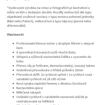
*Vyobrazení výrobku na rotaci
a fotografiích
je ilustrativní a
může se lišit s dodaným zbožím. Rozdíly mohou být dle typu
objednané vozíkové sestavy v typu motoru pohonné jednotky
(B
&
S nebo Pubert), velikosti kol a typu nápravy (pevná nebo
diferenciální).
Vlastnosti:
Profesionalní litinový motor s dvojitým filtrem v olejové
lázni
6 zpevněných kovaných nožů +boční disky
Sklopná a výškově nastavitelná řidítka s vyosením do
boku
Přenos síly je řetězem, demontovatelný, mazaný tukem
Vodotěsná převodovka o hřídeli průměru 25mm
Převodová skříň: 2x rychlosti vpřed + 1x rychlost vzad. -
variabilní rychlosti od 28-165 ot/min
Nová spojka napínání řemenu s dlouhou životností
Nastavitelná ojnice
Měkčené rukojeti
Ovládání rychlostí s variabilním nastavení otáček je
centralizované na řidítkách