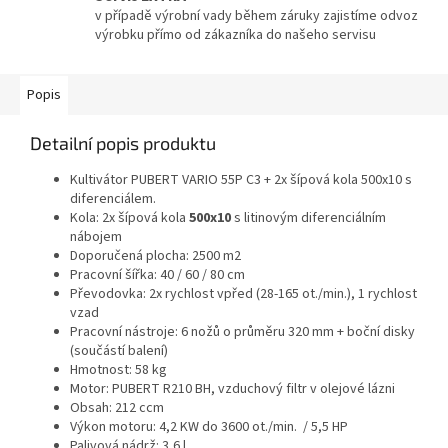
v případě výrobní vady během záruky zajistíme odvoz
výrobku přímo od zákazníka do našeho servisu
Popis
Detailní popis produktu
Kultivátor PUBERT VARIO 55P C3 + 2x šípová kola 500x10 s
diferenciálem.
Kola:
2x šípová kola
500x10
s litinovým diferenciálním
nábojem
Doporučená plocha:
2500 m2
Pracovní šířka:
40 / 60 / 80 cm
Převodovka:
2x rychlost vpřed (28-165 ot./min.), 1 rychlost
vzad
Pracovní nástroje:
6 nožů o průměru 320 mm + boční disky
(součástí balení)
Hmotnost:
58 kg
Motor:
PUBERT R210 BH, vzduchový filtr v olejové lázni
Obsah:
212 ccm
Výkon motoru:
4,2 KW do 3600 ot./min. / 5,5 HP
Palivová nádrž:
3,6 l