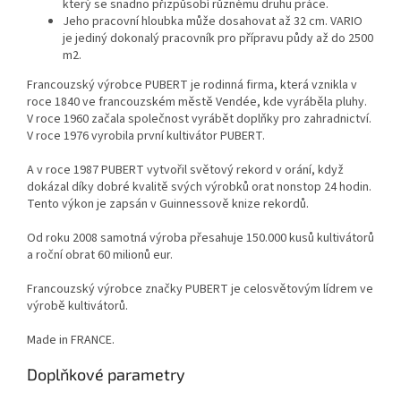
který se snadno přizpůsobí různému druhu práce.
Jeho pracovní hloubka může dosahovat až 32 cm. VARIO
je jediný dokonalý pracovník pro přípravu půdy až do 2500
m2.
Francouzský výrobce PUBERT je rodinná firma, která vznikla v
roce 1840 ve francouzském městě Vendée, kde vyráběla pluhy.
V roce 1960 začala společnost vyrábět doplňky pro zahradnictví.
V roce 1976 vyrobila první kultivátor PUBERT.
A v roce 1987 PUBERT vytvořil světový rekord v orání, když
dokázal díky dobré kvalitě svých výrobků orat nonstop 24 hodin.
Tento výkon je zapsán v Guinnessově knize rekordů.
Od roku 2008 samotná výroba přesahuje 150.000 kusů kultivátorů
a roční obrat 60 milionů eur.
Francouzský výrobce značky PUBERT je celosvětovým lídrem ve
výrobě kultivátorů.
Made in FRANCE.
Doplňkové parametry