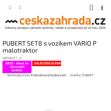
Přejít
NÁKUP
na
obsah
KOŠÍK
PUBERT SET8 s vozíkem VARIO P
malotraktor
68PUBSET_8
AKCE - sleva se
SALECODE:SLEVA8:8:%
slevovým
kódem
Průměrné
Neohodnoceno
Podrobnosti hodnocení
Značka:
PUBERT
hodnocení
produktu
je
0,0
z
5
hvězdiček.