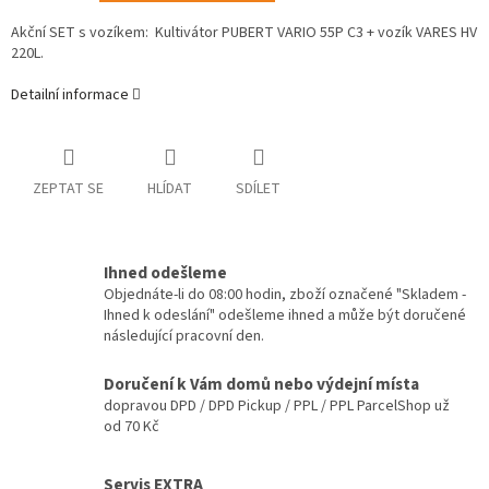
Akční SET s vozíkem: Kultivátor PUBERT VARIO 55P C3 + vozík VARES HV
220L.
Detailní informace
ZEPTAT SE
HLÍDAT
SDÍLET
Ihned odešleme
Objednáte-li do 08:00 hodin, zboží označené "Skladem -
Ihned k odeslání" odešleme ihned a může být doručené
následující pracovní den.
Doručení k Vám domů nebo výdejní místa
dopravou DPD / DPD Pickup / PPL / PPL ParcelShop už
od 70 Kč
Servis EXTRA