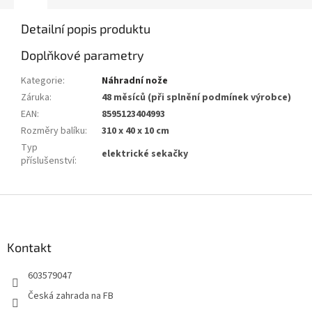
Detailní popis produktu
Doplňkové parametry
Kategorie
:
Náhradní nože
Záruka
:
48 měsíců (při splnění podmínek výrobce)
EAN
:
8595123404993
Rozměry balíku
:
310 x 40 x 10 cm
Typ
elektrické sekačky
příslušenství
:
Z
á
p
a
Kontakt
t
603579047
í
Česká zahrada na FB