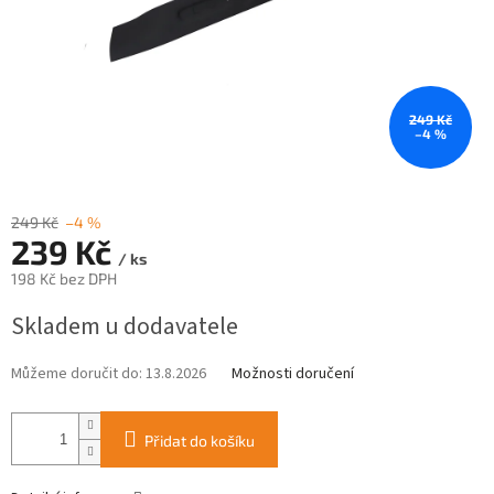
249 Kč
–4 %
249 Kč
–4 %
239 Kč
/ ks
198 Kč bez DPH
Měrná
Skladem u dodavatele
cena:
Můžeme doručit do:
13.8.2026
Možnosti doručení
Přidat do košíku