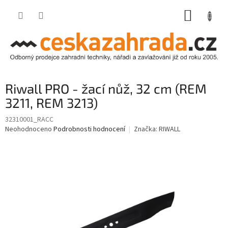
Přejít
NÁKUP
na
obsah
KOŠÍK
Riwall PRO - žací nůž, 32 cm (REM
3211, REM 3213)
32310001_RACC
Průměrné
Neohodnoceno
Podrobnosti hodnocení
Značka:
RIWALL
hodnocení
produktu
je
0,0
z
5
hvězdiček.