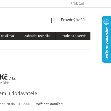
S ON-LINE - STROJ VÁM SESTAVÍME A PŘIPRAVÍME K PROVOZU
Přihlášení
OBCHODNÍ P
NÁKUPNÍ
Prázdný košík
KOŠÍK
 na dřevo
Zahradní technika
Prodejna a servis
Kontakty
 Kč
/ ks
ez DPH
em u dodavatele
oručit do:
13.8.2026
Možnosti doručení