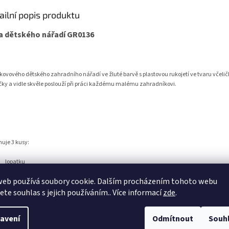
ailní popis produktu
a dětského nářadí GR0136
kovového dětského zahradního nářadí ve žluté barvě s plastovou rukojetí ve tvaru včelič
čky a vidle skvěle poslouží při práci každému malému zahradníkovi.
uje 3 kusy:
lopatku
hrabičky
web používá soubory cookie. Dalším procházením tohoto webu
vidle
jete souhlas s jejich používáním.. Více informací
zde
.
avení
Odmítnout
Souh