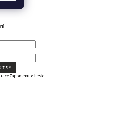
ní
IT SE
trace
Zapomenuté heslo