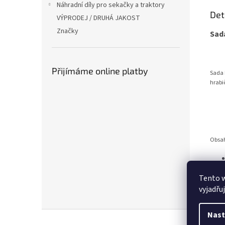
Náhradní díly pro sekačky a traktory
Det
VÝPRODEJ / DRUHÁ JAKOST
Značky
Sad
Přijímáme online platby
Sada 
hrabi
Obsah
Tento 
vyjadřu
Z
Nast