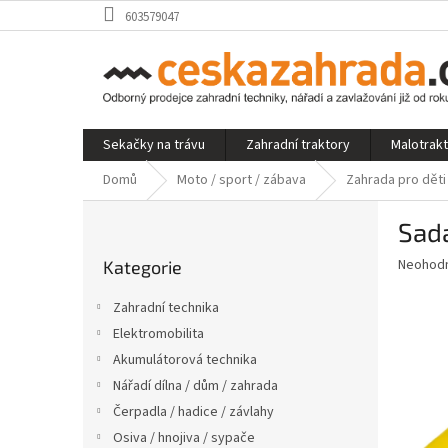
Přejít
603579047
na
obsah
Sekačky na trávu
Zahradní traktory
Malotrak
Domů
Moto / sport / zábava
Zahrada pro děti
P
Sad
o
Přeskočit
s
Průměr
Neohod
Kategorie
kategorie
t
hodnoce
r
produkt
Zahradní technika
a
je
Elektromobilita
0,0
n
z
Akumulátorová technika
n
5
í
Nářadí dílna / dům / zahrada
hvězdič
p
Čerpadla / hadice / závlahy
a
Osiva / hnojiva / sypače