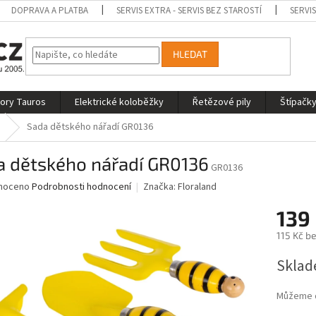
DOPRAVA A PLATBA
SERVIS EXTRA - SERVIS BEZ STAROSTÍ
SERVI
HLEDAT
tory Tauros
Elektrické koloběžky
Řetězové pily
Štípačky
Sada dětského nářadí GR0136
a dětského nářadí GR0136
GR0136
né
noceno
Podrobnosti hodnocení
Značka:
Floraland
ní
139
u
115 Kč b
Měrná
Sklad
cena:
ek.
Můžeme d