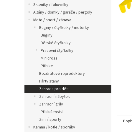
n
Skleníky / foliovníky
e
Altány / domky / garáže / pergoly
l
Moto / sport / zábava
Buginy / čtyřkolky / motorky
Buginy
Dětské čtyřkolky
Pracovní čtyřkolky
Minicross
Pitbike
Bezdrátové reproduktory
Párty stany
Zahrada pro děti
Zahradní nábytek
Zahradní grily
Příslušenství
Zimní sporty
Popi
Kamna / kotle / sporáky