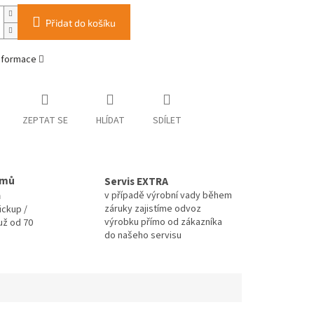
Přidat do košíku
informace
ZEPTAT SE
HLÍDAT
SDÍLET
omů
Servis EXTRA
a
v případě výrobní vady během
záruky zajistíme odvoz
ickup /
výrobku přímo od zákazníka
už od 70
do našeho servisu