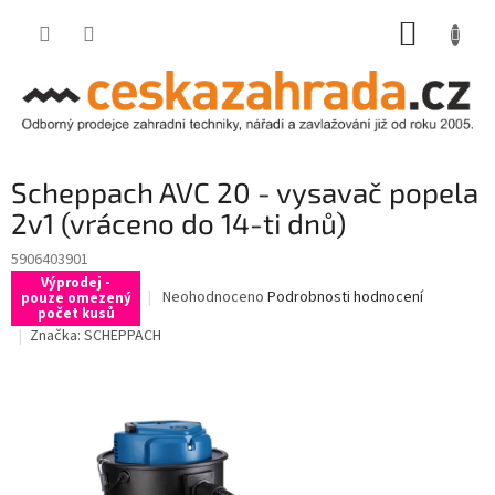
Přejít
NÁKUP
na
obsah
KOŠÍK
Scheppach AVC 20 - vysavač popela
2v1 (vráceno do 14-ti dnů)
5906403901
Výprodej -
Průměrné
Neohodnoceno
Podrobnosti hodnocení
pouze omezený
počet kusů
hodnocení
Značka:
SCHEPPACH
produktu
je
0,0
z
5
hvězdiček.