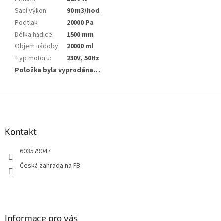
Sací výkon
:
90 m3/hod
Podtlak
:
20000 Pa
Délka hadice
:
1500 mm
Objem nádoby
:
20000 ml
Typ motoru
:
230V, 50Hz
Položka byla vyprodána…
Z
á
p
a
Kontakt
t
603579047
í
Česká zahrada na FB
Informace pro vás