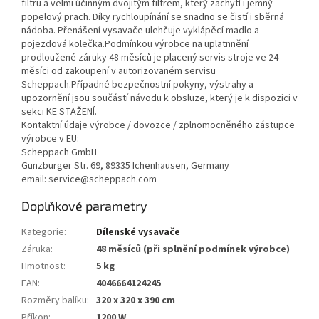
filtru a velmi účinným dvojitým filtrem, který zachytí i jemný
popelový prach. Díky rychloupínání se snadno se čistí i sběrná
nádoba. Přenášení vysavače ulehčuje vyklápěcí madlo a
pojezdová kolečka.Podmínkou výrobce na uplatnnění
prodloužené záruky 48 měsíců je placený servis stroje ve 24
měsíci od zakoupení v autorizovaném servisu
Scheppach.Případné bezpečnostní pokyny, výstrahy a
upozornění jsou součástí návodu k obsluze, který je k dispozici v
sekci KE STAŽENÍ.
Kontaktní údaje výrobce / dovozce / zplnomocněného zástupce
výrobce v EU:
Scheppach GmbH
Günzburger Str. 69, 89335 Ichenhausen, Germany
email: service@scheppach.com
Doplňkové parametry
Kategorie
:
Dílenské vysavače
Záruka
:
48 měsíců (při splnění podmínek výrobce)
Hmotnost
:
5 kg
EAN
:
4046664124245
Rozměry balíku
:
320 x 320 x 390 cm
Příkon
:
1200 W