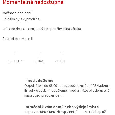
Momentálně nedostupné
cena:
Možnosti doručení
Položka byla vyprodána…
Vráceno do 14-ti dnů, nový a nepoužitý. Plná záruka.
Detailní informace
ZEPTAT SE
HLÍDAT
SDÍLET
Ihned odešleme
Objednáte-li do 08:00 hodin, zboží označené "Skladem -
Ihned k odeslání" odešleme ihned a může být doručené
následující pracovní den.
Doručení k Vám domů nebo výdejní místa
dopravou DPD / DPD Pickup / PPL / PPL ParcelShop už