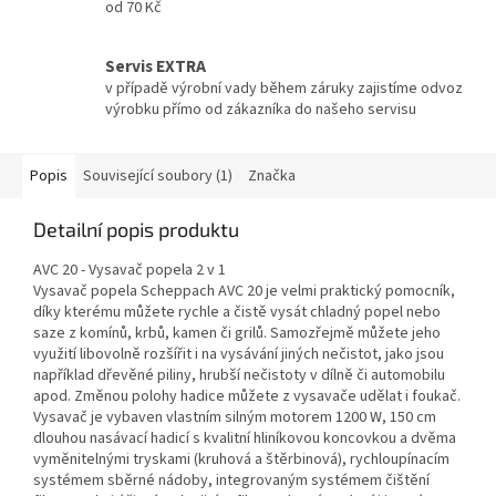
od 70 Kč
Servis EXTRA
v případě výrobní vady během záruky zajistíme odvoz
výrobku přímo od zákazníka do našeho servisu
Popis
Související soubory (1)
Značka
Detailní popis produktu
AVC 20 - Vysavač popela 2 v 1
Vysavač popela Scheppach AVC 20 je velmi praktický pomocník,
díky kterému můžete rychle a čistě vysát chladný popel nebo
saze z komínů, krbů, kamen či grilů. Samozřejmě můžete jeho
využití libovolně rozšířit i na vysávání jiných nečistot, jako jsou
například dřevěné piliny, hrubší nečistoty v dílně či automobilu
apod. Změnou polohy hadice můžete z vysavače udělat i foukač.
Vysavač je vybaven vlastním silným motorem 1200 W, 150 cm
dlouhou nasávací hadicí s kvalitní hliníkovou koncovkou a dvěma
vyměnitelnými tryskami (kruhová a štěrbinová), rychloupínacím
systémem sběrné nádoby, integrovaným systémem čištění