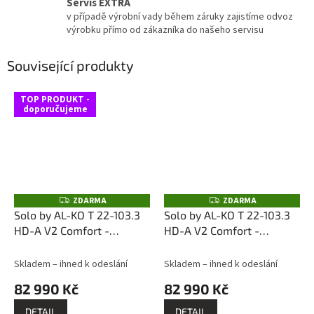
Servis EXTRA
v případě výrobní vady během záruky zajistíme odvoz
výrobku přímo od zákazníka do našeho servisu
Související produkty
TOP PRODUKT -
doporučujeme
ZDARMA
ZDARMA
Z
Z
D
D
Solo by AL-KO T 22-103.3
Solo by AL-KO T 22-103.3
A
A
HD-A V2 Comfort -
HD-A V2 Comfort -
R
R
M
M
zahradní traktor
zahradní traktor
A
A
sestavevíme /
(vystavený kus)
Skladem – ihned k odeslání
Skladem – ihned k odeslání
zprovozníme / dovezeme
sestavevíme /
82 990 Kč
82 990 Kč
naší dopravou se
zprovozníme / dovezeme
zaškolením obsluhy do
naší dopravou se
DETAIL
DETAIL