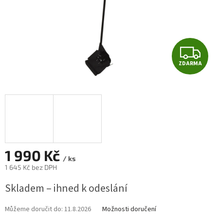
Z
ZDARMA
D
A
R
M
A
1 990 Kč
/ ks
1 645 Kč bez DPH
Měrná
Skladem – ihned k odeslání
cena:
Můžeme doručit do:
11.8.2026
Možnosti doručení