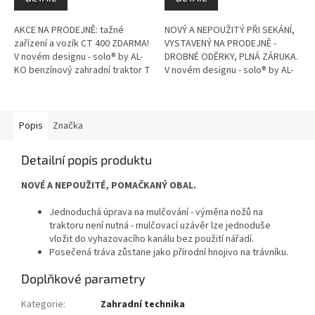
100 km od Litomyšle a to
zaškolením obsluhy do
vše ZDARMA!
100 km od Litomyšle a to
AKCE NA PRODEJNĚ: tažné
NOVÝ A NEPOUŽITÝ PŘI SEKÁNÍ,
vše ZDARMA!
zařízení a vozík CT 400 ZDARMA!
VYSTAVENÝ NA PRODEJNĚ -
V novém designu - solo® by AL-
DROBNÉ ODĚRKY, PLNÁ ZÁRUKA.
KO benzínový zahradní traktor T
V novém designu - solo® by AL-
22-103.3 HD-A V2 Comfort se
KO benzínový zahradní traktor T
silným dvouválcovým motorem
22-103.3 HD-A V2 Comfort se...
a...
Popis
Značka
Detailní popis produktu
NOVÉ A NEPOUŽITÉ, POMAČKANÝ OBAL.
Jednoduchá úprava na mulčování - výměna nožů na
traktoru není nutná - mulčovací uzávěr lze jednoduše
vložit do vyhazovacího kanálu bez použití nářadí.
Posečená tráva zůstane jako přírodní hnojivo na trávníku.
Doplňkové parametry
Kategorie
:
Zahradní technika