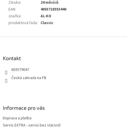
Záruka
:
24 měsíců
EAN
:
4003718353440
značka
:
AL-KO
produktová řada
:
Classic
Z
á
p
a
Kontakt
t
603579047
í
Česká zahrada na FB
Informace pro vás
Doprava a platba
Servis EXTRA - servis bez starostí