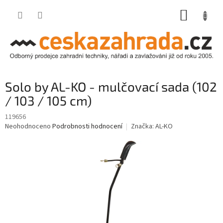
Přejít
NÁKUP
na
obsah
KOŠÍK
Solo by AL-KO - mulčovací sada (102
/ 103 / 105 cm)
119656
Průměrné
Neohodnoceno
Podrobnosti hodnocení
Značka:
AL-KO
hodnocení
produktu
je
0,0
z
5
hvězdiček.