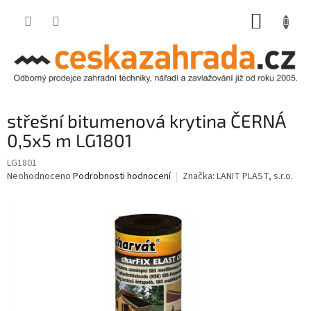
Přejít
NÁKUP
na
obsah
KOŠÍK
střešní bitumenová krytina ČERNÁ
0,5x5 m LG1801
LG1801
Průměrné
Neohodnoceno
Podrobnosti hodnocení
Značka:
LANIT PLAST, s.r.o.
hodnocení
produktu
je
0,0
z
5
hvězdiček.