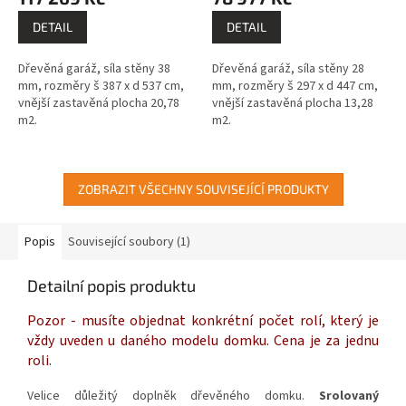
DETAIL
DETAIL
Dřevěná garáž, síla stěny 38
Dřevěná garáž, síla stěny 28
mm, rozměry š 387 x d 537 cm,
mm, rozměry š 297 x d 447 cm,
vnější zastavěná plocha 20,78
vnější zastavěná plocha 13,28
m2.
m2.
ZOBRAZIT VŠECHNY SOUVISEJÍCÍ PRODUKTY
Popis
Související soubory (1)
Detailní popis produktu
Pozor - musíte objednat konkrétní počet rolí, který je
vždy uveden u daného modelu domku. Cena je za jednu
roli.
Velice důležitý doplněk dřevěného domku.
Srolovaný