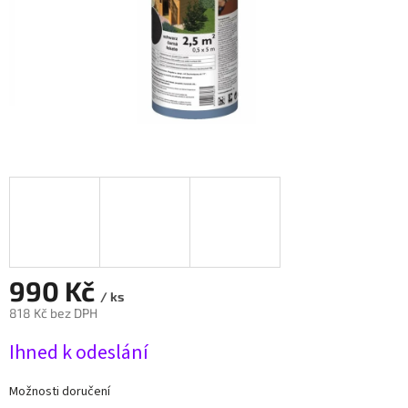
990 Kč
/ ks
818 Kč bez DPH
Měrná
Ihned k odeslání
cena:
Možnosti doručení