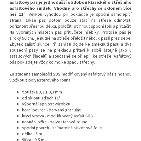
asfaltový pás je jednodušší obdobou klasického střešního
asfaltového šindelu
.
Vhodné pro střechy se sklonem více
o
než 11
. Velikou výhodou při pokládce je spodní samolepící
strana, takže pás potom pouze stačí na střeše odmotat,
odříznout přesnou délku, položit, strhnout spodní fólii a přitlačit.
Na vybraných místech pás přitlučete hřebíky. Protože pás je
široký 50 cm, je nutné na střeše přeložit několik pásů přes sebe.
Zbytek zajistí slunce. Při zahřátí dojde ke změknutí pásu a dva
sousední pásy se na překladu přitaví k sobě (stejně jako u
asfaltových šindelů) a současně se přilepí i ke střeše. Asfaltový
pás pokládejte vždy kolmo ke spádu střechy.
Za studena samolepící SBS modifikovaný asfaltový pás s nosnou
vložkou z polyesterového rouna.
tloušťka 3,3 ± 0,3 mm
od sklonu střech 11°
výborná lepivost výrobku
horní povrch - barvený granulát
krycí vrstva - modifikovaný asfalt SBS
nosná vložka - polyesterové rouno
spodní povrch - snímatelná silikonová folie
délka - 5 m
šířka - 0,5 m