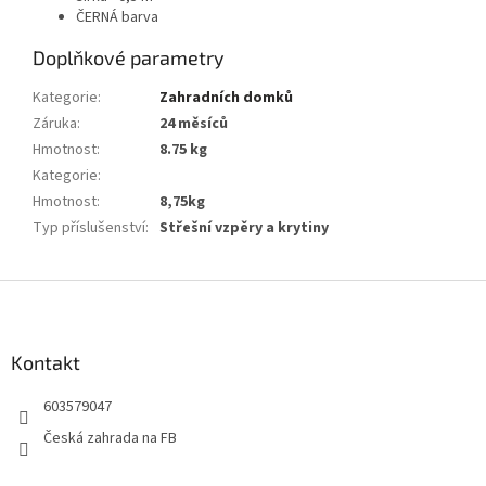
ČERNÁ barva
Doplňkové parametry
Kategorie
:
Zahradních domků
Záruka
:
24 měsíců
Hmotnost
:
8.75 kg
Kategorie
:
Hmotnost
:
8,75kg
Typ příslušenství
:
Střešní vzpěry a krytiny
Z
á
p
a
Kontakt
t
603579047
í
Česká zahrada na FB