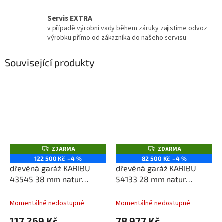
Servis EXTRA
v případě výrobní vady během záruky zajistíme odvoz
výrobku přímo od zákazníka do našeho servisu
Související produkty
ZDARMA
ZDARMA
Z
Z
D
D
122 500 Kč
–4 %
82 500 Kč
–4 %
A
A
dřevěná garáž KARIBU
dřevěná garáž KARIBU
R
R
M
M
43545 38 mm natur
54133 28 mm natur
A
A
LG1887
LG1885
Momentálně nedostupné
Momentálně nedostupné
117 269 Kč
78 977 Kč