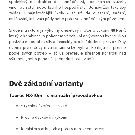
spolehlivý malotraktor do zemědělství, komunálních služeb,
vinohradnictví, nebo lesního hospodářství. Je navržen tak, aby
zvládal i nejnáročnější úkoly – ať už jde o tahání, sečení,
mulčování, kultivaci půdy nebo práci se zemědělským přívěsem.
Srdcem traktoru je výkonný dieselový motor o výkonu
40 koní
,
který v kombinaci s pohonem všech kol a výkonnou hydraulikou
poskytuje dostatek síly a flexibility pro každodenní provoz. Díky
dvěma převodovým variantám si lze vybrat konfiguraci přesně
podle svých potřeb – ať už preferuje přesnou kontrolu nad
výkonem, nebo pohodlí a jednoduchost ovládání.
Dvě základní varianty
Tauros HX40m – s manuální převodovkou
9 rychlostí vpřed a 3 vzad
Přesné dávkování výkonu
Ideální pro orbu, tah a práci v nerovném terénu