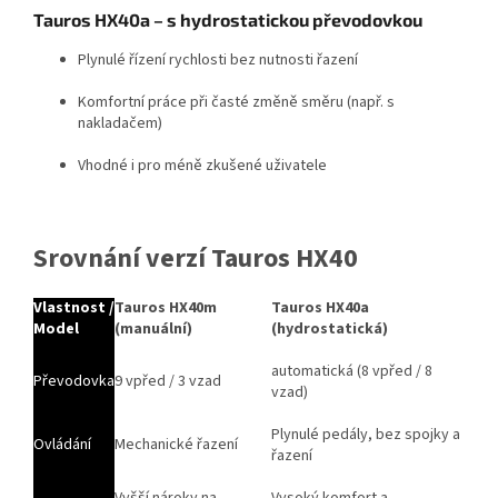
Tauros HX40a – s hydrostatickou převodovkou
Plynulé řízení rychlosti bez nutnosti řazení
Komfortní práce při časté změně směru (např. s
nakladačem)
Vhodné i pro méně zkušené uživatele
Srovnání verzí Tauros HX40
Vlastnost /
Tauros HX40m
Tauros HX40a
Model
(manuální)
(hydrostatická)
automatická (8 vpřed / 8
Převodovka
9 vpřed / 3 vzad
vzad)
Plynulé pedály, bez spojky a
Ovládání
Mechanické řazení
řazení
Vyšší nároky na
Vysoký komfort a