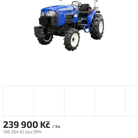
5
hvězdiček.
239 900 Kč
/ ks
198 264 Kč bez DPH