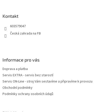
á
p
a
Kontakt
t
603579047
í
Česká zahrada na FB
Informace pro vás
Doprava a platba
Servis EXTRA - servis bez starostí
Servis ON-Line - stroj Vám sestavíme a připravíme k provozu
Obchodní podmínky
Podmínky ochrany osobních údajů