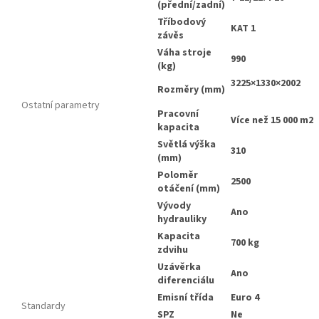
(přední/zadní)
Tříbodový
KAT 1
závěs
Váha stroje
990
(kg)
3225×1330×2002
Rozměry (mm)
Ostatní parametry
Pracovní
Více než 15 000 m2
kapacita
Světlá výška
310
(mm)
Poloměr
2500
otáčení (mm)
Vývody
Ano
hydrauliky
Kapacita
700 kg
zdvihu
Uzávěrka
Ano
diferenciálu
Emisní třída
Euro 4
Standardy
SPZ
Ne