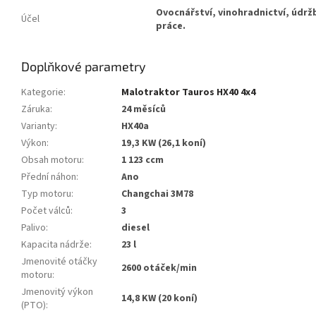
Ovocnářství, vinohradnictví, údrž
Účel
práce.
Doplňkové parametry
Kategorie
:
Malotraktor Tauros HX40 4x4
Záruka
:
24 měsíců
Varianty
:
HX40a
Výkon
:
19,3 KW (26,1 koní)
Obsah motoru
:
1 123 ccm
Přední náhon
:
Ano
Typ motoru
:
Changchai 3M78
Počet válců
:
3
Palivo
:
diesel
Kapacita nádrže
:
23 l
Jmenovité otáčky
2600 otáček/min
motoru
:
Jmenovitý výkon
14,8 KW (20 koní)
(PTO)
: