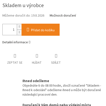
Měrná
Skladem u výrobce
cena:
Můžeme doručit do:
19.8.2026
Možnosti doručení
Přidat do košíku
Detailní informace
ZEPTAT SE
HLÍDAT
SDÍLET
Ihned odešleme
Objednáte-li do 08:00 hodin, zboží označené "Skladem -
Ihned k odeslání" odešleme ihned a může být doručené
následující pracovní den.
Doručení k Vám domů nebo výdejní místa