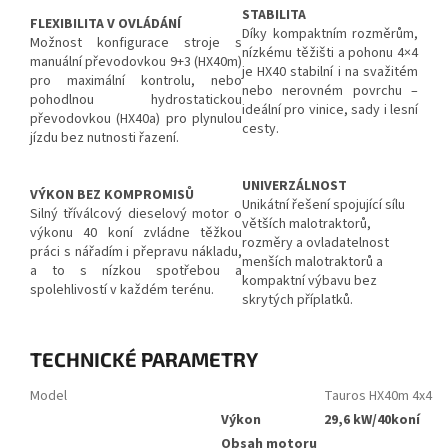
STABILITA
FLEXIBILITA V OVLÁDÁNÍ
Díky kompaktním rozměrům,
Možnost konfigurace stroje s
nízkému těžišti a pohonu 4×4
manuální převodovkou 9+3 (HX40m)
je HX40 stabilní i na svažitém
pro maximální kontrolu, nebo
nebo nerovném povrchu –
pohodlnou hydrostatickou
ideální pro vinice, sady i lesní
převodovkou (HX40a) pro plynulou
cesty.
jízdu bez nutnosti řazení.
UNIVERZÁLNOST
VÝKON BEZ KOMPROMISŮ
Unikátní řešení spojující sílu
Silný tříválcový dieselový motor o
větších malotraktorů,
výkonu 40 koní zvládne těžkou
rozměry a ovladatelnost
práci s nářadím i přepravu nákladu,
menších malotraktorů a
a to s nízkou spotřebou a
kompaktní výbavu bez
spolehlivostí v každém terénu.
skrytých příplatků.
TECHNICKÉ PARAMETRY
Model
Tauros HX40m 4x4
Výkon
29,6 kW/40koní
Obsah motoru