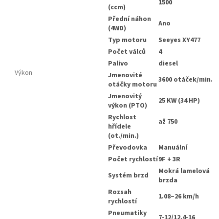
1500
(ccm)
Přední náhon
Ano
(4WD)
Typ motoru
Seeyes XY477
Počet válců
4
Palivo
diesel
Výkon
Jmenovité
3600 otáček/min.
otáčky motoru
Jmenovitý
25 KW (34 HP)
výkon (PTO)
Rychlost
až 750
hřídele
(ot./min.)
Převodovka
Manuální
Počet rychlostí
9F + 3R
Mokrá lamelová
Systém brzd
brzda
Rozsah
1.08–26 km/h
rychlostí
Pneumatiky
7-12/12.4-16