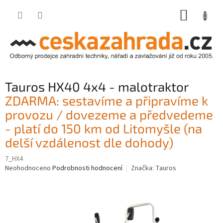
Přejít
NÁKUP
na
obsah
KOŠÍK
Tauros HX40 4x4 - malotraktor
ZDARMA: sestavíme a připravíme k
provozu / dovezeme a předvedeme
- platí do 150 km od Litomyšle (na
delší vzdálenost dle dohody)
7_HX4
Průměrné
Neohodnoceno
Podrobnosti hodnocení
Značka:
Tauros
hodnocení
produktu
je
0,0
z