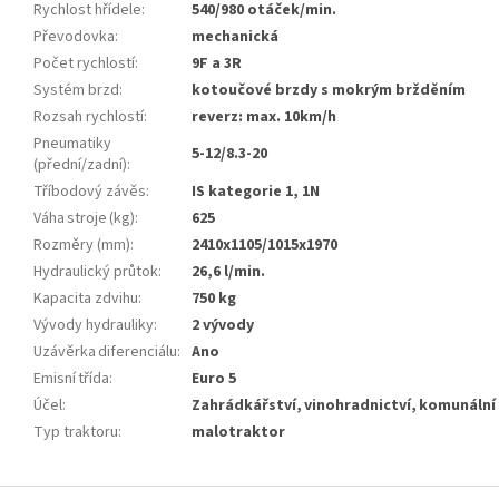
Rychlost hřídele
:
540/980 otáček/min.
Převodovka
:
mechanická
Počet rychlostí
:
9F a 3R
Systém brzd
:
kotoučové brzdy s mokrým bržděním
Rozsah rychlostí
:
reverz: max. 10km/h
Pneumatiky
5-12/8.3-20
(přední/zadní)
:
Tříbodový závěs
:
IS kategorie 1, 1N
Váha stroje (kg)
:
625
Rozměry (mm)
:
2410x1105/1015x1970
Hydraulický průtok
:
26,6 l/min.
Kapacita zdvihu
:
750 kg
Vývody hydrauliky
:
2 vývody
Uzávěrka diferenciálu
:
Ano
Emisní třída
:
Euro 5
Účel
:
Zahrádkářství, vinohradnictví, komunální
Typ traktoru
:
malotraktor
Z