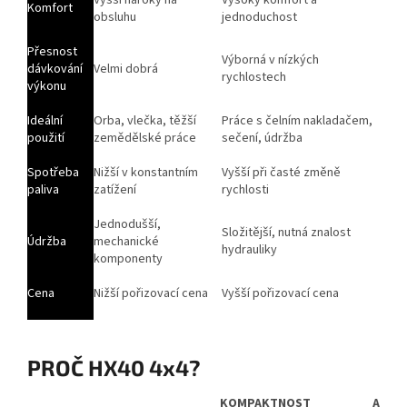
Komfort
obsluhu
jednoduchost
Přesnost
Výborná v nízkých
dávkování
Velmi dobrá
rychlostech
výkonu
Ideální
Orba, vlečka, těžší
Práce s čelním nakladačem,
použití
zemědělské práce
sečení, údržba
Spotřeba
Nižší v konstantním
Vyšší při časté změně
paliva
zatížení
rychlosti
Jednodušší,
Složitější, nutná znalost
Údržba
mechanické
hydrauliky
komponenty
Cena
Nižší pořizovací cena
Vyšší pořizovací cena
PROČ HX40 4x4?
KOMPAKTNOST A