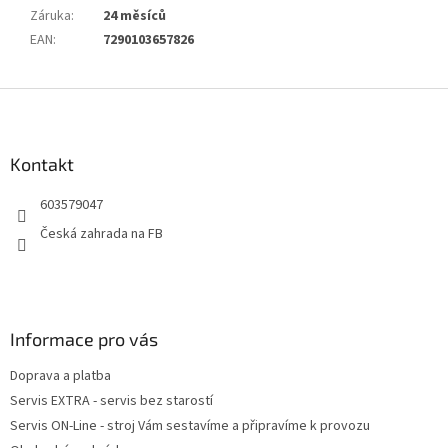
Záruka
:
24 měsíců
EAN
:
7290103657826
Z
á
p
a
Kontakt
t
603579047
í
Česká zahrada na FB
Informace pro vás
Doprava a platba
Servis EXTRA - servis bez starostí
Servis ON-Line - stroj Vám sestavíme a připravíme k provozu