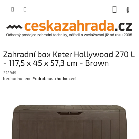
Přejít
NÁKUP
na
obsah
KOŠÍK
Zahradní box Keter Hollywood 270 L
- 117,5 x 45 x 57,3 cm - Brown
223949
Průměrné
Neohodnoceno
Podrobnosti hodnocení
hodnocení
produktu
je
0,0
z
5
hvězdiček.