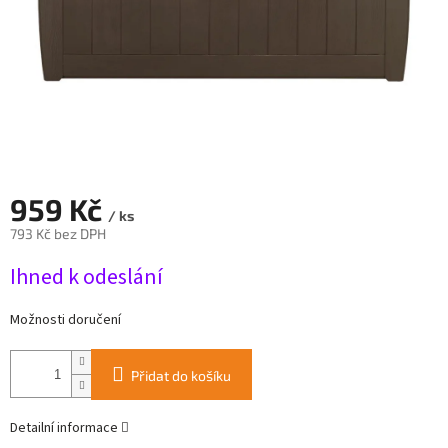
959 Kč
/ ks
793 Kč bez DPH
Měrná
Ihned k odeslání
cena:
Možnosti doručení
Přidat do košíku
Detailní informace