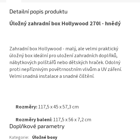
Detailní popis produktu
Úložný zahradní box Hollywood 270l - hnědý
Zahradní box Hollywood - malý, ale velmi praktický
úložný box ideální pro uložení zahradních doplňků,
nábytkových polštářů nebo dětských hraček. Odolný
proti nepříznivým povětrnostním vlivům a UV záření.
Velmi snadná instalace a snadné čištění.
Rozměry:
117,5 x 45 x 57,3 cm
Rozměry balení:
117,5 x 56 x 7,2 cm
Doplňkové parametry
Kategorie
:
Úložné boxy