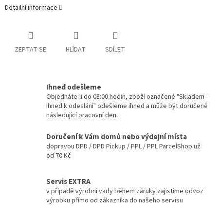
Detailní informace
ZEPTAT SE
HLÍDAT
SDÍLET
Ihned odešleme
Objednáte-li do 08:00 hodin, zboží označené "Skladem -
Ihned k odeslání" odešleme ihned a může být doručené
následující pracovní den.
Doručení k Vám domů nebo výdejní místa
dopravou DPD / DPD Pickup / PPL / PPL ParcelShop už
od 70 Kč
Servis EXTRA
v případě výrobní vady během záruky zajistíme odvoz
výrobku přímo od zákazníka do našeho servisu