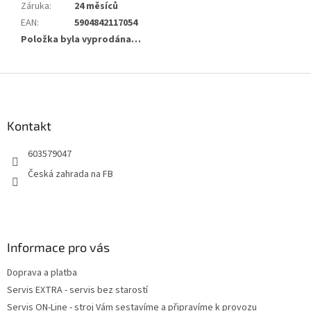
Záruka
:
24 měsíců
EAN
:
5904842117054
Položka byla vyprodána…
Z
á
p
a
Kontakt
t
603579047
í
Česká zahrada na FB
Informace pro vás
Doprava a platba
Servis EXTRA - servis bez starostí
Servis ON-Line - stroj Vám sestavíme a připravíme k provozu