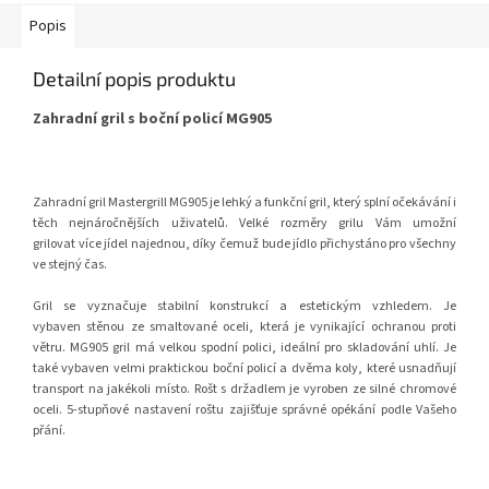
Popis
Detailní popis produktu
Zahradní gril s boční policí MG905
Zahradní gril Mastergrill MG905 je lehký a funkční gril, který splní očekávání i
těch nejnáročnějších uživatelů. Velké rozměry grilu Vám umožní
grilovat více jídel najednou, díky čemuž bude jídlo přichystáno pro všechny
ve stejný čas.
Gril se vyznačuje stabilní konstrukcí a estetickým vzhledem. Je
vybaven stěnou ze smaltované oceli, která je vynikající ochranou proti
větru. MG905 gril má velkou spodní polici, ideální pro skladování uhlí. Je
také vybaven velmi praktickou boční policí a dvěma koly, které usnadňují
transport na jakékoli místo. Rošt s držadlem je vyroben ze silné chromové
oceli. 5-stupňové nastavení roštu zajišťuje správné opékání podle Vašeho
přání.