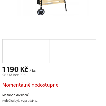
1 190 Kč
/ ks
983 Kč bez DPH
Měrná
Momentálně nedostupné
cena:
Možnosti doručení
Položka byla vyprodána…