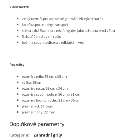
Vlastnosti:
velký rozměr pro pohodlné grilování více jídel naráz
kolečka pro snadný transport
stěna s drážkami pro rošt funguje i jako ochrana proti větru
5 stupňů nastavení roštu
boční a spodní police pro odkládání věcí
Rozměry:
rozměry grilu: 58 cm x 38 cm
výška: 88 cm
rozměry roštu: 59 cm x 34 cm
rozměry spodní police: 56 cm x 31 cm
rozměry bočních polic: 21 cm x 35 cm
průměr kol: 14,5 cm
průměr nohy: 22 mm
Doplňkové parametry
Kategorie
:
Zahradní grily