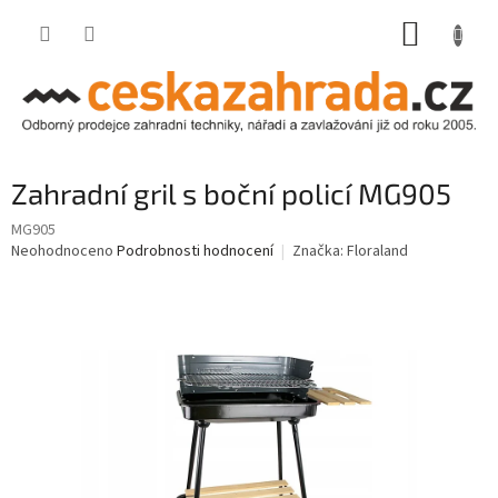
Přejít
NÁKUP
na
obsah
KOŠÍK
Zahradní gril s boční policí MG905
MG905
Průměrné
Neohodnoceno
Podrobnosti hodnocení
Značka:
Floraland
hodnocení
produktu
je
0,0
z
5
hvězdiček.