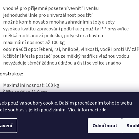
vhodné pro příjemné posezení vevnitř i venku
jednoduché linie pro univerzálnost použití
možné kombinovat s mnoha zahradními stoly a sety
vysokou kvalitu zpracování podtrhuje použitá PP pryskyřice
měkká molitanová poduška, polyester a bavlna
maximální nosnost až 100 kg
odolná vůči opotřebení, rzi, hnilobě, vlhkosti, vodě i proti UV zář
k čištění křesla postačí pouze měkký hadřík s vlažnou vodou
nevyžaduje téměř žádnou údržbu a čistí se velice snadno
strukce:
Maximální nosnost: 100 kg
Šířka sedáku: 41,9 cm
Výška sedu od země: 41,6 cm
web používá soubory cookie. Dalším procházením tohoto webu
Hloubka sedáku: 47,3 cm
jete souhlas s jejich používáním.. Více informací
zde
.
Loketní opěrky: Ano
Výška loketní opěrky: 65,9 cm
avení
Odmítnout
Souh
žité materiály