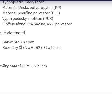
Typ výpletu: umělý ratan
Materiál křesla: polypropylen (PP)
Materiál podušky: polyester (PES)
Výplň podušky: molitan (PUR)
Složení látky 50% bavlna, 45% polyester
cké vlastnosti
Barva: brown / oat
Rozměry (Š x V x H): 62 x 89 x 60 cm
měry balení:
80 x 60 x 21 cm