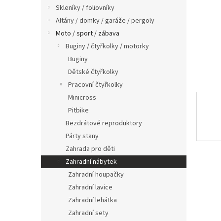
n
Skleníky / foliovníky
e
Altány / domky / garáže / pergoly
l
Moto / sport / zábava
Buginy / čtyřkolky / motorky
Buginy
Dětské čtyřkolky
Pracovní čtyřkolky
Minicross
Pitbike
Bezdrátové reproduktory
Párty stany
Zahrada pro děti
Zahradní nábytek
Zahradní houpačky
Zahradní lavice
Zahradní lehátka
Zahradní sety