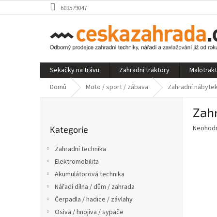
Přejít
603579047
na
obsah
Sekačky na trávu
Zahradní traktory
Malotrak
Domů
Moto / sport / zábava
Zahradní nábyte
P
Zahr
o
Přeskočit
s
Průměr
Neohod
Kategorie
kategorie
t
hodnoce
r
produkt
Zahradní technika
a
je
Elektromobilita
0,0
n
z
Akumulátorová technika
n
5
í
Nářadí dílna / dům / zahrada
hvězdič
p
Čerpadla / hadice / závlahy
a
Osiva / hnojiva / sypače