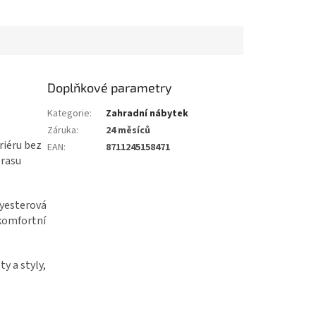
Doplňkové parametry
Kategorie
:
Zahradní nábytek
Záruka
:
24 měsíců
riéru bez
EAN
:
8711245158471
erasu
lyesterová
komfortní