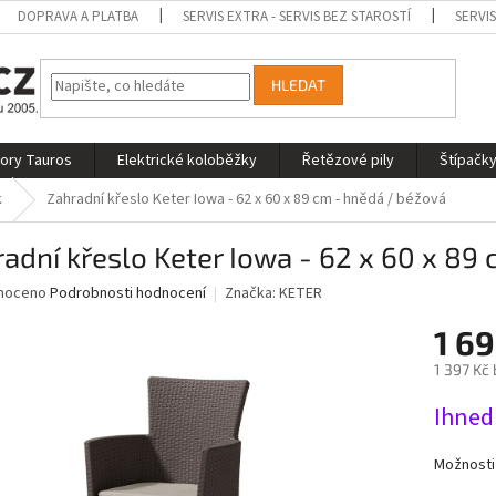
DOPRAVA A PLATBA
SERVIS EXTRA - SERVIS BEZ STAROSTÍ
SERVI
HLEDAT
tory Tauros
Elektrické koloběžky
Řetězové pily
Štípačky
k
Zahradní křeslo Keter Iowa - 62 x 60 x 89 cm - hnědá / béžová
adní křeslo Keter Iowa - 62 x 60 x 89
né
noceno
Podrobnosti hodnocení
Značka:
KETER
ní
1 6
u
1 397 Kč
Měrná
Ihned
cena:
ek.
Možnosti