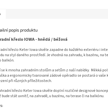
s
ailní popis produktu
radní křeslo IOWA - hnědá / béžová
adní křeslo Keter Iowa skvěle zapadne do každého exteriéru i inte
du na styl daného prostředí. Je vhodná na zahradu, k bazénu, na t
 balkón.
 se k mnoha zahradním stolům a setům z naší nabídky. Měkká po
ška a ergonomicky tvarované zádové opěradlo se postará o vaše 
zení při různých příležitostech.
s: