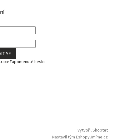
ní
IT SE
trace
Zapomenuté heslo
Vytvořil Shoptet
Nastavil tým EshopyUmíme.cz