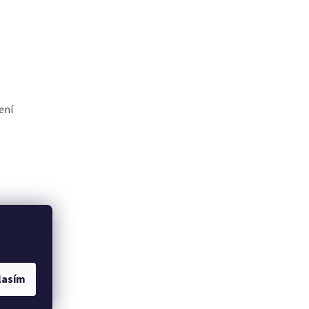
ení
lasím