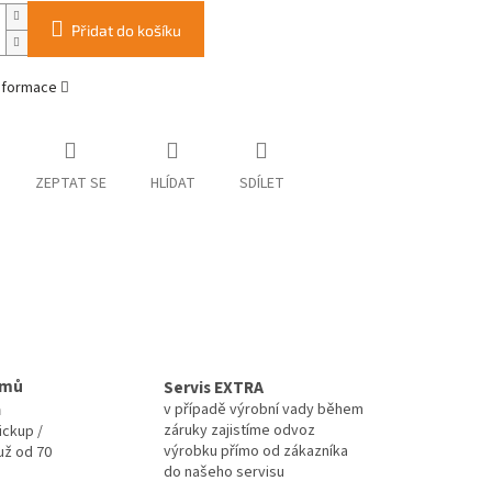
Přidat do košíku
informace
ZEPTAT SE
HLÍDAT
SDÍLET
omů
Servis EXTRA
a
v případě výrobní vady během
záruky zajistíme odvoz
ickup /
výrobku přímo od zákazníka
už od 70
do našeho servisu