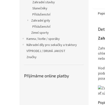
Zahradní stavby
Slunečníky
Popi
Příslušenství
Zahradní grily
Příslušenství
Det
Zimní sporty
Zah
Kamna / kotle / sporáky
Náhradní díly pro sekačky a traktory
Zahr
VÝPRODEJ / DRUHÁ JAKOST
ohle
Značky
nebo
Hodí
podu
Přijímáme online platby
pose
Popi