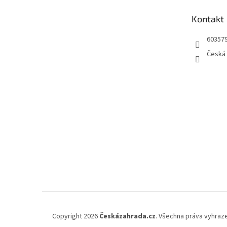
t
Kontakt
í
60357
Česká 
Copyright 2026
Českázahrada.cz
. Všechna práva vyhraz