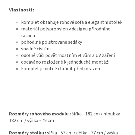
Vlastnosti :
komplet obsahuje rohové sofa a elegantní stolek
materiál polypropylen v designu přírodního
ratanu
pohodlné polstrované sedáky
snadné čištění
odolné vůči povětrnostním vlivům a UV záření
dodáváno rozložené k jednoduché montáži
komplet je nutné chránit před mrazem
Rozměry rohového modulu :
šířka - 182 cm / hloubka -
182 cm / výška - 79 cm
Rozměry stolku :
šířka - 57 cm / délka - 77 cm / výška -