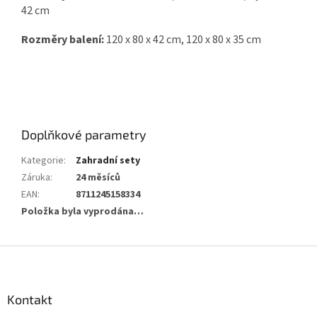
42 cm
Rozměry balení:
120 x 80 x 42 cm, 120 x 80 x 35 cm
Doplňkové parametry
Kategorie
:
Zahradní sety
Záruka
:
24 měsíců
EAN
:
8711245158334
Položka byla vyprodána…
Z
á
p
a
Kontakt
t