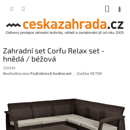
Přejít
NÁKUP
na
obsah
KOŠÍK
Zahradní set Corfu Relax set -
hnědá / béžová
258949
Průměrné
Neohodnoceno
Podrobnosti hodnocení
Značka:
KETER
hodnocení
produktu
je
0,0
z
5
hvězdiček.