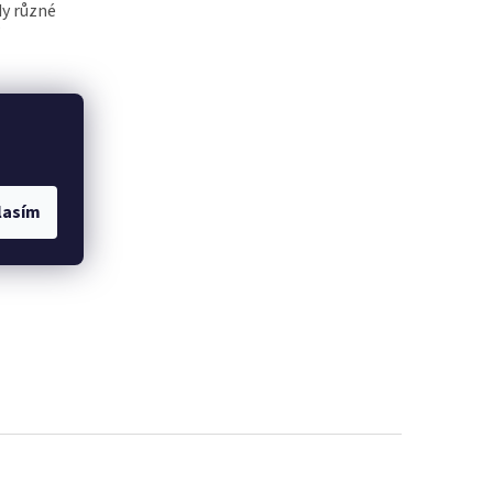
dy různé
ž
ké škále
lasím
sférickým