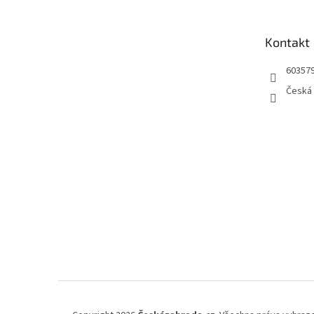
a
t
Kontakt
í
60357
Česká 