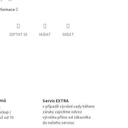
informace
ZEPTAT SE
HLÍDAT
SDÍLET
omů
Servis EXTRA
a
v případě výrobní vady během
záruky zajistíme odvoz
ickup /
výrobku přímo od zákazníka
už od 70
do našeho servisu