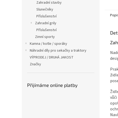
Zahradní stavby
Slunečníky
Popi
Příslušenství
Zahradní grily
Příslušenství
Det
Zimní sporty
Zah
Kamna / kotle / sporáky
Náhradní díly pro sekačky a traktory
Nadč
VÝPRODEJ / DRUHÁ JAKOST
desi
Značky
Prak
židl
pose
Přijímáme online platby
Židl
vůči
opot
ochr
Naví