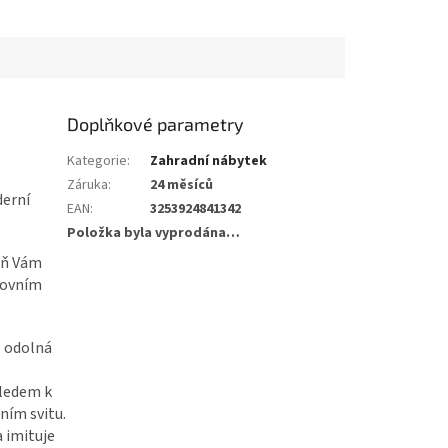
Doplňkové parametry
Kategorie
:
Zahradní nábytek
Záruka
:
24 měsíců
derní
EAN
:
3253924841342
Položka byla vyprodána…
veň Vám
kovním
ě odolná
hledem k
ním svitu.
a imituje