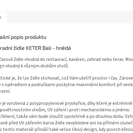
s
ailní popis produktu
radní židle KETER Bali - hnědá
asová židle vhodná do restaurací, kaváren, zahrad nebo teras. Mo
gn vhodný k různým druhům stolů.
tické je, že lze židle stohovat, což Vám ušetří prostor i čas. Záro
e s opěradlem a područkami poskytne maximální komfort při ven
zení.
e je vyrobená z polypropylenové pryskyřice, díky které je extrémn
 povětrnostním vlivům, UV záření i proti mechanickému a jinému
řebení, takže vám bude sloužit spolehlivě a po dlouhou dobu. Vz
aně před UV zářením barva židle nevybledne ani na přímém sluneč
c tento materiál přináší také velice líbivý design, kdy povrch křesl