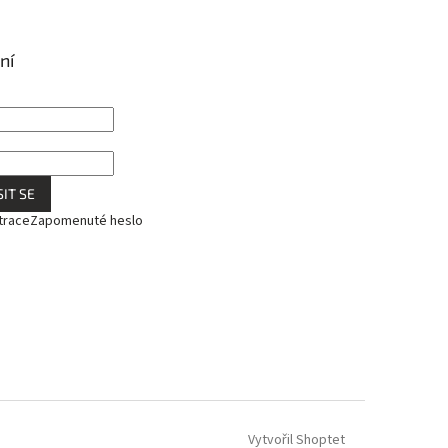
ní
IT SE
trace
Zapomenuté heslo
Vytvořil Shoptet