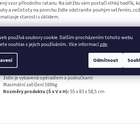
ený vzor přírodního ratanu. Na údržbu vám postačí vlhký hadřík, k
hy a nečistoty na povrchu židle odstraníte pouhým setřením, co
malizuje starosti s úklidem.
zahradní židle Keter Bali svým moderním designem pasuje k širo
stolů
web používá soubory cookie. Dalším procházením tohoto webu
skvěle se hodí pro použití uvnitř i venku
jete souhlas s jejich používáním.. Více informací
zde
.
stohovatelná
konstrukce z umělé pryskyřice
avení
Odmítnout
Souh
odolná proti mechanickému opotřebení, UV záření i proti atmo
vlivům, včetně kyselých dešťů
židle je vybavená opěradlem a područkami
Maximální zatížení 100kg
Rozměry produktu (Š x V x H):
55 x 83 x 58,5 cm