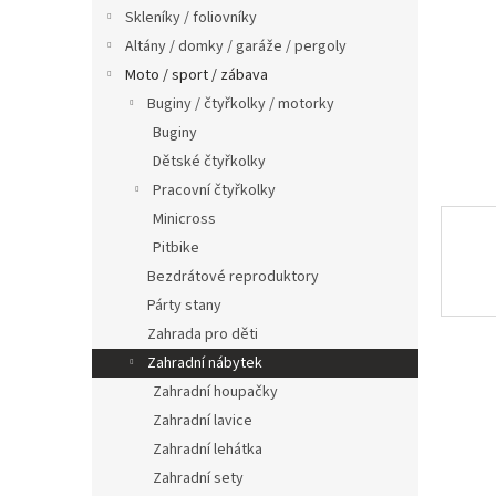
n
Skleníky / foliovníky
e
Altány / domky / garáže / pergoly
l
Moto / sport / zábava
Buginy / čtyřkolky / motorky
Buginy
Dětské čtyřkolky
Pracovní čtyřkolky
Minicross
Pitbike
Bezdrátové reproduktory
Párty stany
Zahrada pro děti
Zahradní nábytek
Zahradní houpačky
Zahradní lavice
Zahradní lehátka
Zahradní sety