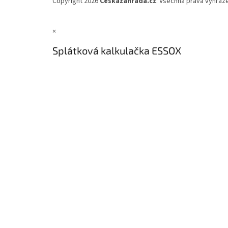
Copyright 2026
Českázahrada.cz
. Všechna práva vyhraz
×
Splátková kalkulačka ESSOX