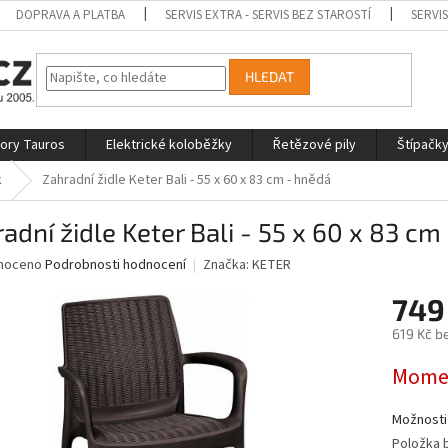
DOPRAVA A PLATBA
SERVIS EXTRA - SERVIS BEZ STAROSTÍ
SERVI
HLEDAT
tory Tauros
Elektrické koloběžky
Řetězové pily
Štípačky
k
Zahradní židle Keter Bali - 55 x 60 x 83 cm - hnědá
adní židle Keter Bali - 55 x 60 x 83 cm
né
noceno
Podrobnosti hodnocení
Značka:
KETER
ní
749
u
619 Kč b
Měrná
Momen
cena:
ek.
Možnosti
Položka 