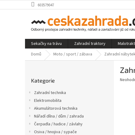
Přejít
603579047
na
obsah
Sekačky na trávu
Zahradní traktory
Malotrak
Domů
Moto / sport / zábava
Zahradní nábyte
P
Zahr
o
Přeskočit
s
Průměr
Neohod
Kategorie
kategorie
t
hodnoce
r
produkt
Zahradní technika
a
je
Elektromobilita
0,0
n
z
Akumulátorová technika
n
5
í
Nářadí dílna / dům / zahrada
hvězdič
p
Čerpadla / hadice / závlahy
a
Osiva / hnojiva / sypače