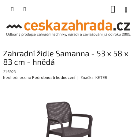
Přejít
NÁKUP
na
obsah
KOŠÍK
Zahradní židle Samanna - 53 x 58 x
83 cm - hnědá
216923
Průměrné
Neohodnoceno
Podrobnosti hodnocení
Značka:
KETER
hodnocení
produktu
je
0,0
z
5
hvězdiček.