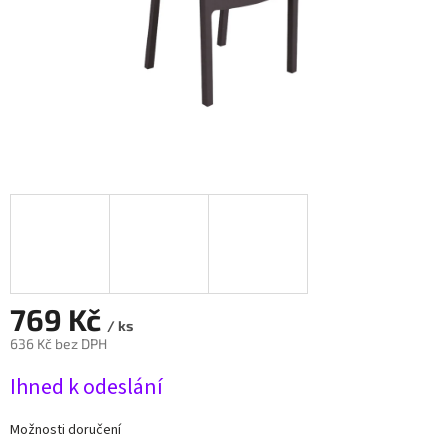
769 Kč
/ ks
636 Kč bez DPH
Měrná
Ihned k odeslání
cena:
Možnosti doručení