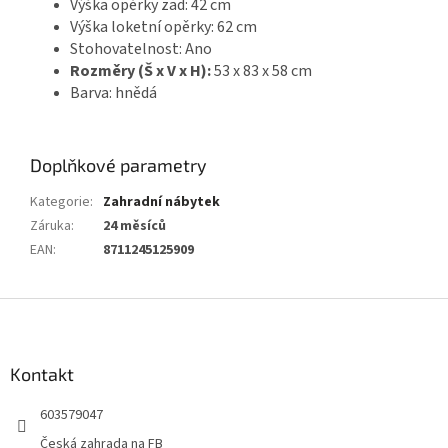
Výška opěrky zad: 42 cm
Výška loketní opěrky: 62 cm
Stohovatelnost: Ano
Rozměry (Š x V x H):
53 x 83 x 58 cm
Barva: hnědá
Doplňkové parametry
Kategorie
:
Zahradní nábytek
Záruka
:
24 měsíců
EAN
:
8711245125909
Z
á
p
a
Kontakt
t
603579047
í
Česká zahrada na FB