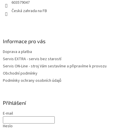
603579047
í
p
r
Česká zahrada na FB
v
k
y
v
ý
Informace pro vás
p
i
Doprava a platba
s
u
Servis EXTRA - servis bez starostí
Servis ON-Line - stroj Vám sestavíme a připravíme k provozu
Obchodní podmínky
Podmínky ochrany osobních údajů
Přihlášení
E-mail
Heslo