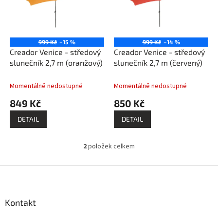
s
o
p
d
r
u
o
k
999 Kč
–15 %
999 Kč
–14 %
d
t
Creador Venice - středový
Creador Venice - středový
u
ů
slunečník 2,7 m (oranžový)
slunečník 2,7 m (červený)
k
t
Momentálně nedostupné
Momentálně nedostupné
ů
849 Kč
850 Kč
DETAIL
DETAIL
2
položek celkem
O
v
l
Z
á
á
d
p
a
a
Kontakt
c
t
í