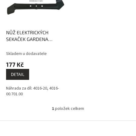
s
o
p
d
r
u
o
k
d
t
NŮŽ ELEKTRICKÝCH
u
ů
SEKAČEK GARDENA
k
POWERMAX 37cm
t
EVEREST
Skladem u dodavatele
ů
177 Kč
DETAIL
Náhrada za díl: 4016-20, 4016-
00.701.00
1
položek celkem
O
v
l
Z
á
á
d