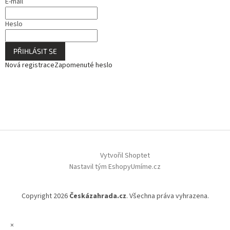
E-mail
Heslo
PŘIHLÁSIT SE
Nová registrace
Zapomenuté heslo
Vytvořil Shoptet
Nastavil tým EshopyUmíme.cz
Copyright 2026
Českázahrada.cz
. Všechna práva vyhrazena.
×