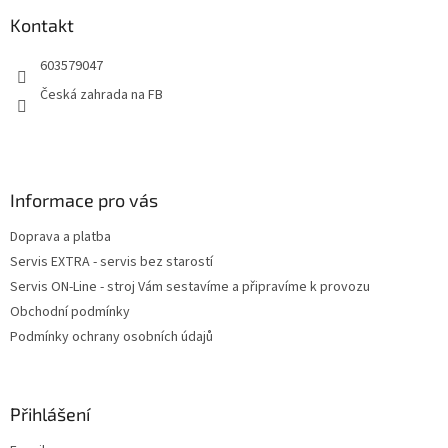
p
a
a
Kontakt
c
t
í
603579047
í
p
r
Česká zahrada na FB
v
k
y
v
ý
Informace pro vás
p
i
Doprava a platba
s
u
Servis EXTRA - servis bez starostí
Servis ON-Line - stroj Vám sestavíme a připravíme k provozu
Obchodní podmínky
Podmínky ochrany osobních údajů
Přihlášení