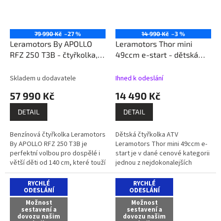
79 990 Kč
–27 %
14 990 Kč
–3 %
Leramotors By APOLLO
Leramotors Thor mini
RFZ 250 T3B - čtyřkolka,
49ccm e-start - dětská
zelená
čtyřkolka, zelená
Skladem u dodavatele
Ihned k odeslání
57 990 Kč
14 490 Kč
DETAIL
DETAIL
Benzínová čtyřkolka Leramotors
Dětská čtyřkolka ATV
By APOLLO RFZ 250 T3B je
Leramotors Thor mini 49ccm e-
perfektní volbou pro dospělé i
start je v dané cenové kategorii
větší děti od 140 cm, které touží
jednou z nejdokonalejších
po vzrušení v terénu. Tento
čtyřkolek na trhu. Čtyřkolka je
robustní stroj je vybaven...
osazena motorem o obsahu
RYCHLÉ
RYCHLÉ
ODESLÁNÍ
49ccm....
ODESLÁNÍ
Možnost
Možnost
sestavení a
sestavení a
dovozu našim
dovozu našim