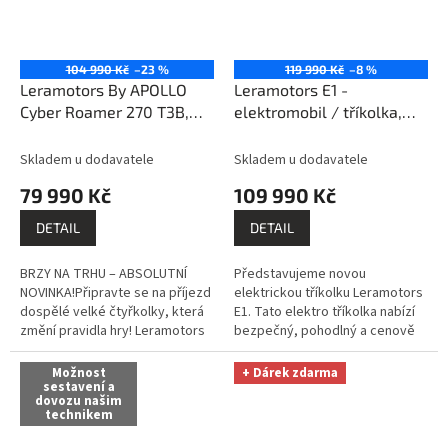
104 990 Kč
–23 %
119 990 Kč
–8 %
Leramotors By APOLLO
Leramotors E1 -
Cyber Roamer 270 T3B,
elektromobil / tříkolka,
Camo - čtyřkolka
červená
sestavíme /
zprovozníme / dovezeme
Skladem u dodavatele
Skladem u dodavatele
/ předvedeme na místě a
79 990 Kč
109 990 Kč
zaškolíme / platí do 60 km
od Litomyšle a to vše
DETAIL
DETAIL
ZDARMA!
BRZY NA TRHU – ABSOLUTNÍ
Představujeme novou
NOVINKA!Připravte se na příjezd
elektrickou tříkolku Leramotors
dospělé velké čtyřkolky, která
E1. Tato elektro tříkolka nabízí
změní pravidla hry! Leramotors
bezpečný, pohodlný a cenově
By Apollo RFZ Cyber Roamer
dostupný způsob dopravy pro
270 přichází...
každého – od mladých řidičů
Možnost
+ Dárek zdarma
sestavení a
po...
dovozu našim
technikem