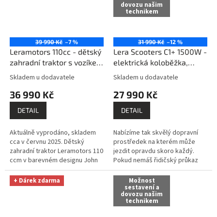
dovozu našim
technikem
39 990 Kč
–7 %
31 990 Kč
–12 %
Leramotors 110cc - dětský
Lera Scooters C1+ 1500W -
zahradní traktor s vozíkem
elektrická koloběžka,
sestavíme / zprovozníme
červená
Skladem u dodavatele
Skladem u dodavatele
Průměrné
Průměrné
/ dovezeme / předvedeme
hodnocení
hodnocení
36 990 Kč
27 990 Kč
na místě a zaškolíme /
produktu
produktu
platí do 100 km od
je
je
DETAIL
DETAIL
3,7
5,0
Litomyšle - vše ZDARMA!
z
z
Aktuálně vyprodáno, skladem
Nabízíme tak skvělý dopravní
5
5
cca v červnu 2025. Dětský
prostředek na kterém může
hvězdiček.
hvězdiček.
zahradní traktor Leramotors 110
jezdit opravdu skoro každý.
ccm v barevném designu John
Pokud nemáš řidičský průkaz
Deere je ideální volbou pro
nebo jsi ho na čas odevzdal je tu
všechny, kdo hledají
možnost jak se dále...
+ Dárek zdarma
Možnost
praktického...
sestavení a
dovozu našim
technikem