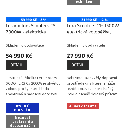
technikem
59 990 Kč
–8 %
31 990 Kč
–12 %
Leramotors Scooters C5
Lera Scooters C1+ 1500W -
2000W - elektrická
elektrická koloběžka,
tříkolka, černá
hnědá
Skladem u dodavatele
Skladem u dodavatele
54 990 Kč
27 990 Kč
DETAIL
DETAIL
Elektrická tříkolka Leramotors
Nabízíme tak skvělý dopravní
SCOOTERS C5 2000W je skvělou
prostředek na kterém může
volbou pro ty, kteří hledají
jezdit opravdu skoro každý.
spolehlivý a moderní dopravní
Pokud nemáš řidičský průkaz
prostředek. S výkonem motoru
nebo jsi ho na čas odevzdal je tu
2000 W, nosností až 200 kg a...
možnost jak se dále...
RYCHLÉ
+ Dárek zdarma
ODESLÁNÍ
Možnost
sestavení a
dovozu našim