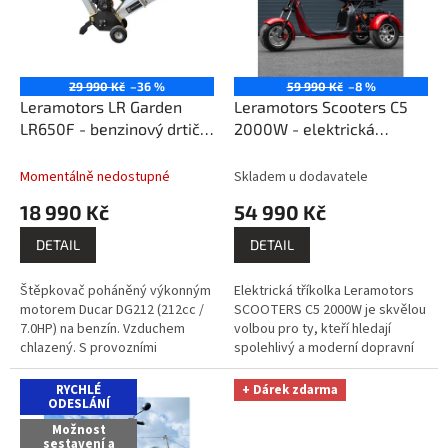
s
o
p
d
r
u
o
k
29 990 Kč
–36 %
59 990 Kč
–8 %
d
t
Leramotors LR Garden
Leramotors Scooters C5
u
ů
LR650F - benzinový drtič
2000W - elektrická
k
větví
ZDARMA: před
tříkolka, červená
t
odesláním sestavíme a
Momentálně nedostupné
Skladem u dodavatele
ů
zprovozníme / dovezeme
18 990 Kč
54 990 Kč
po celé ČR dopravou DHL
+ 1x kvalitní olej 10W30 1l
DETAIL
DETAIL
Štěpkovač poháněný výkonným
Elektrická tříkolka Leramotors
motorem Ducar DG212 (212cc /
SCOOTERS C5 2000W je skvělou
7.0HP) na benzín. Vzduchem
volbou pro ty, kteří hledají
chlazený. S provozními
spolehlivý a moderní dopravní
otáčkami 3600 RPM a reverzním
prostředek. S výkonem motoru
startem. Zvládne větve až do
2000 W, nosností až 200 kg a...
RYCHLÉ
+ Dárek zdarma
průměru...
ODESLÁNÍ
Možnost
sestavení a