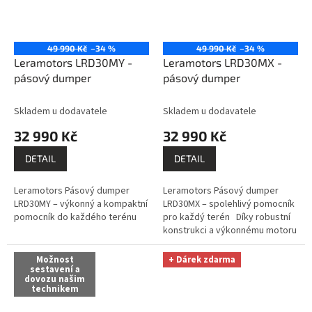
49 990 Kč
–34 %
49 990 Kč
–34 %
Leramotors LRD30MY -
Leramotors LRD30MX -
pásový dumper
pásový dumper
Skladem u dodavatele
Skladem u dodavatele
32 990 Kč
32 990 Kč
DETAIL
DETAIL
Leramotors Pásový dumper
Leramotors Pásový dumper
LRD30MY – výkonný a kompaktní
LRD30MX – spolehlivý pomocník
pomocník do každého terénu
pro každý terén Díky robustní
konstrukci a výkonnému motoru
DUCAR 209 cc zvládne přepravit
až 300 kg nákladu bez...
Možnost
+ Dárek zdarma
sestavení a
dovozu našim
technikem