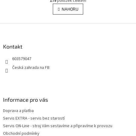
179
položek celkem
v
á
l
NAHORU
n
á
k
d
o
v
Z
a
á
c
á
n
í
p
í
p
a
Kontakt
r
t
v
603579047
í
k
y
Česká zahrada na FB
v
ý
p
i
s
Informace pro vás
u
Doprava a platba
Servis EXTRA - servis bez starostí
Servis ON-Line - stroj Vám sestavíme a připravíme k provozu
Obchodní podmínky