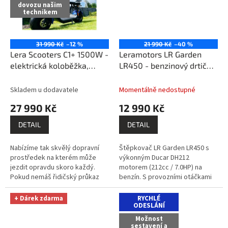
dovozu našim
technikem
31 990 Kč
–12 %
21 990 Kč
–40 %
Lera Scooters C1+ 1500W -
Leramotors LR Garden
elektrická koloběžka,
LR450 - benzinový drtič
modrá
větví
ZDARMA: před
odesláním sestavíme a
Skladem u dodavatele
Momentálně nedostupné
zprovozníme / dovezeme
27 990 Kč
12 990 Kč
po celé ČR dopravou DHL
+ 1x kvalitní olej 10W30 1l
DETAIL
DETAIL
Nabízíme tak skvělý dopravní
Štěpkovač LR Garden LR450 s
prostředek na kterém může
výkonným Ducar DH212
jezdit opravdu skoro každý.
motorem (212cc / 7.0HP) na
Pokud nemáš řidičský průkaz
benzín. S provozními otáčkami
nebo jsi ho na čas odevzdal je tu
3600 RPM a reverzním startem
možnost jak se dále...
je snadno ovladatelný. Ideální
+ Dárek zdarma
RYCHLÉ
pro drcení...
ODESLÁNÍ
Možnost
sestavení a