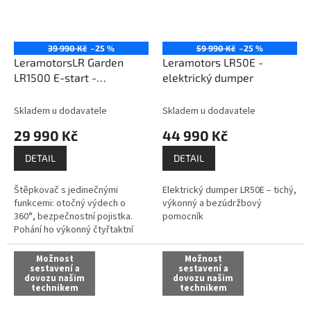
39 990 Kč
–25 %
59 990 Kč
–25 %
LeramotorsLR Garden
Leramotors LR50E -
LR1500 E-start -
elektrický dumper
benzinový drtič větví
ZDARMA: před odesláním
Skladem u dodavatele
Skladem u dodavatele
sestavíme a zprovozníme
29 990 Kč
44 990 Kč
/ dovezeme po celé ČR
dopravou DHL + 1x kvalitní
DETAIL
DETAIL
olej 10W30 1l
Štěpkovač s jedinečnými
Elektrický dumper LR50E – tichý,
funkcemi: otočný výdech o
výkonný a bezúdržbový
360°, bezpečnostní pojistka.
pomocník
Pohání ho výkonný čtyřtaktní
benzínový motor Ducar DH420
(420cc / 15HP) s 3600 ot/min.
Možnost
Možnost
Startuje se...
sestavení a
sestavení a
dovozu našim
dovozu našim
technikem
technikem