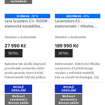
technikem
31 990 Kč
–12 %
209 990 Kč
–9 %
Lera Scooters C1+ 1500W -
Leramotors E3 -
elektrická koloběžka,
elektromobil / tříkolka,
černá
žlatá LiFePO4 100Ah
sestavíme / zprovozníme
Skladem u dodavatele
Skladem u dodavatele
/ dovezeme / předvedeme
27 990 Kč
189 990 Kč
na místě a zaškolíme /
platí do 100 km od
DETAIL
DETAIL
Litomyšle a to vše
ZDARMA!
Nabízíme tak skvělý dopravní
Elektromobil - Elektrická tříkolka
prostředek na kterém může
Leramotors E3 představuje
jezdit opravdu skoro každý.
revoluci v městské mobilitě,
Pokud nemáš řidičský průkaz
kde se snoubí technologie, styl
nebo jsi ho na čas odevzdal je tu
a ekologický přístup. Díky
možnost jak se dále...
možnosti řídit tento model...
RYCHLÉ
RYCHLÉ
ODESLÁNÍ
ODESLÁNÍ
Možnost
Možnost
sestavení a
sestavení a
dovozu našim
dovozu našim