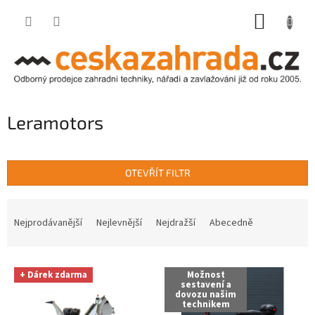
Přejít
NÁKUP
na
obsah
KOŠÍK
Leramotors
OTEVŘÍT FILTR
Ř
a
Nejprodávanější
Nejlevnější
Nejdražší
Abecedně
z
e
V
n
+ Dárek zdarma
Možnost
ý
í
sestavení a
dovozu našim
p
p
technikem
i
r