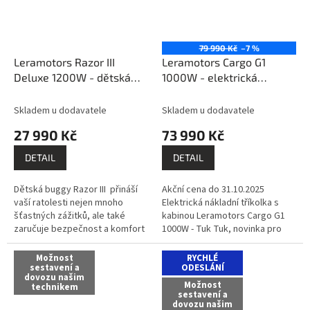
79 990 Kč
–7 %
Leramotors Razor III
Leramotors Cargo G1
Deluxe 1200W - dětská
1000W - elektrická
elektrická bugina, modrá
nákladní tříkolka s kabinou
Tuk Tuk, zelená
sestavíme
Skladem u dodavatele
Skladem u dodavatele
/ zprovozníme /
27 990 Kč
73 990 Kč
dovezeme / předvedeme
na místě a zaškolíme /
DETAIL
DETAIL
platí do 100 km od
Litomyšle - vše ZDARMA!
Dětská buggy Razor III přináší
Akční cena do 31.10.2025
vaší ratolesti nejen mnoho
Elektrická nákladní tříkolka s
šťastných zážitků, ale také
kabinou Leramotors Cargo G1
zaručuje bezpečnost a komfort
1000W - Tuk Tuk, novinka pro
při jízdě. Zde je přehled
rok 2023, přináší moderní řešení
klíčových vlastností tohoto...
pro efektivní přepravu nákladu...
Možnost
RYCHLÉ
sestavení a
ODESLÁNÍ
dovozu našim
Možnost
technikem
sestavení a
dovozu našim