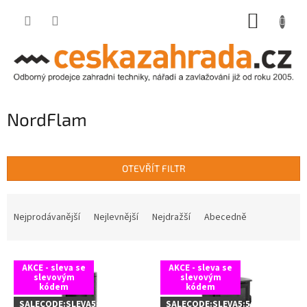
Přejít
NÁKUP
na
obsah
KOŠÍK
NordFlam
OTEVŘÍT FILTR
Ř
a
Nejprodávanější
Nejlevnější
Nejdražší
Abecedně
z
e
V
n
AKCE - sleva se
AKCE - sleva se
ý
í
slevovým
slevovým
kódem
kódem
p
p
i
r
SALECODE:SLEVA5:5:%
SALECODE:SLEVA5:5:%