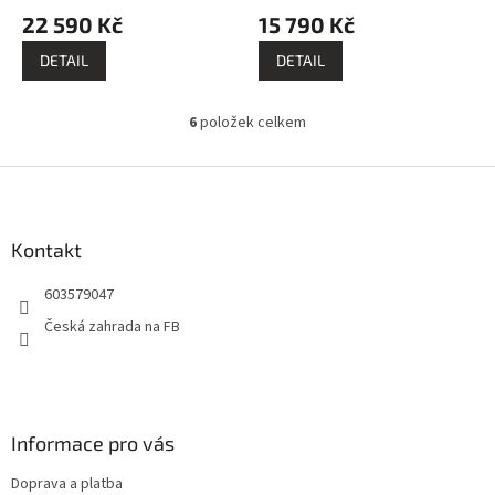
22 590 Kč
15 790 Kč
DETAIL
DETAIL
6
položek celkem
O
v
l
Z
á
á
d
p
a
a
Kontakt
c
t
í
603579047
í
p
r
Česká zahrada na FB
v
k
y
v
ý
Informace pro vás
p
i
Doprava a platba
s