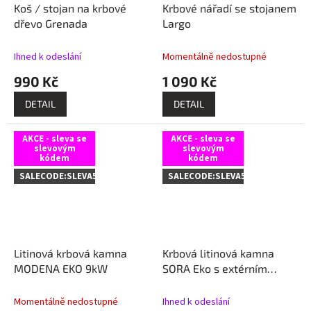
Koš / stojan na krbové
Krbové nářadí se stojanem
dřevo Grenada
Largo
Ihned k odeslání
Momentálně nedostupné
990 Kč
1 090 Kč
DETAIL
DETAIL
AKCE - sleva se
AKCE - sleva se
slevovým
slevovým
kódem
kódem
SALECODE:SLEVA5:5:%
SALECODE:SLEVA5:5:%
Litinová krbová kamna
Krbová litinová kamna
MODENA EKO 9kW
SORA Eko s extérním
přívodem vzduchu - 7 kW
Momentálně nedostupné
Ihned k odeslání