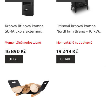
s
o
p
d
r
u
o
k
d
t
Krbová litinová kamna
Litinová krbová kamna
u
ů
SORA Eko s extérním
NordFlam Breno - 10 kW +
k
přívodem vzduchu - 7 kW
příslušenství
t
+ příslušenství
Momentálně nedostupné
Momentálně nedostupné
ů
16 890 Kč
19 249 Kč
DETAIL
DETAIL