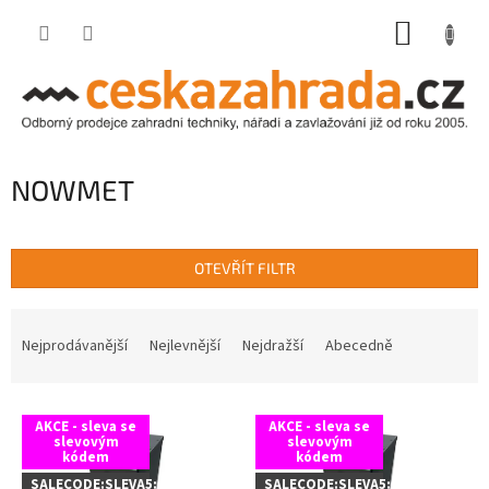
Přejít
NÁKUP
na
obsah
KOŠÍK
NOWMET
OTEVŘÍT FILTR
Ř
a
Nejprodávanější
Nejlevnější
Nejdražší
Abecedně
z
e
V
n
AKCE - sleva se
AKCE - sleva se
ý
í
slevovým
slevovým
kódem
kódem
p
p
i
r
SALECODE:SLEVA5:5:%
SALECODE:SLEVA5:5:%