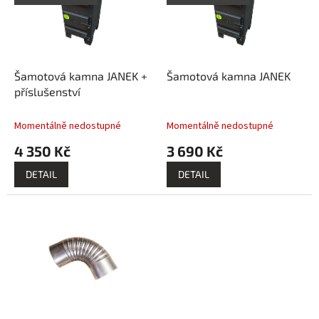
s
o
p
d
r
u
o
k
d
t
Šamotová kamna JANEK +
Šamotová kamna JANEK
u
ů
příslušenství
k
t
Momentálně nedostupné
Momentálně nedostupné
ů
4 350 Kč
3 690 Kč
DETAIL
DETAIL