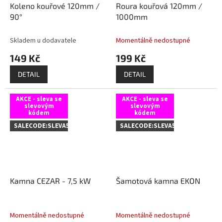
Koleno kouřové 120mm /
Roura kouřová 120mm /
90°
1000mm
Skladem u dodavatele
Momentálně nedostupné
149 Kč
199 Kč
DETAIL
DETAIL
AKCE - sleva se
AKCE - sleva se
slevovým
slevovým
kódem
kódem
SALECODE:SLEVA5:5:%
SALECODE:SLEVA5:5:%
Kamna CEZAR - 7,5 kW
Šamotová kamna EKON
Momentálně nedostupné
Momentálně nedostupné