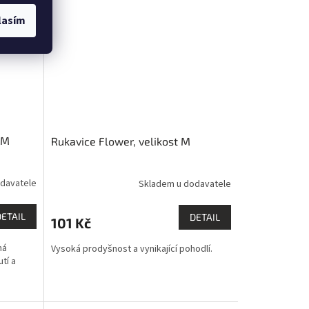
lasím
 M
Rukavice Flower, velikost M
davatele
Skladem u dodavatele
DETAIL
DETAIL
101 Kč
ná
Vysoká prodyšnost a vynikající pohodlí.
tí a