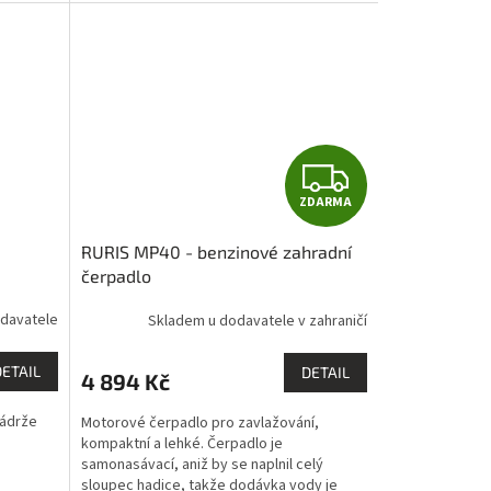
pohonný systém zcela...
Z
ZDARMA
D
RURIS MP40 - benzinové zahradní
A
čerpadlo
R
davatele
Skladem u dodavatele v zahraničí
M
DETAIL
DETAIL
4 894 Kč
A
nádrže
Motorové čerpadlo pro zavlažování,
kompaktní a lehké. Čerpadlo je
samonasávací, aniž by se naplnil celý
sloupec hadice, takže dodávka vody je