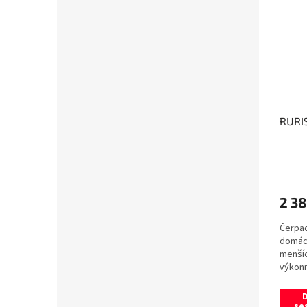
RURIS
2 38
Čerpad
domácn
menšíc
výkonn
studní
se