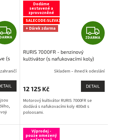
Dodáme
sestavené a
zprovozněné
SALECODE:SLEVA1:1000:fix:CZK
Z
Z
+ Dárek zdarma
DARMA
ZDARMA
D
D
RURIS 7000FR - benzinový
A
A
ve (s
kultivátor (s nafukovacími koly)
ZDARMA: sestavíme / zprovozníme
R
R
zahraničí
Skladem – ihned k odeslání
/ dovezeme po celé ČR + 1x kvalitní
olej 10W30 1l
M
M
DETAIL
DETAIL
12 125 Kč
A
A
 jsou
Motorový kultivátor RURIS 7000FR se
ždého,
dodává s nafukovacími koly 400x8 s
voji
poloosami.
Výprodej -
pouze omezený