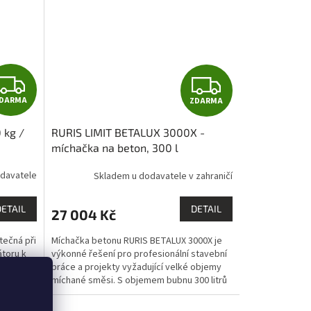
Z
Z
DARMA
ZDARMA
D
D
 kg /
RURIS LIMIT BETALUX 3000X -
A
A
míchačka na beton, 300 l
R
R
davatele
Skladem u dodavatele v zahraničí
M
M
DETAIL
DETAIL
27 004 Kč
A
A
itečná při
Míchačka betonu RURIS BETALUX 3000X je
átoru k
výkonné řešení pro profesionální stavební
ná,
práce a projekty vyžadující velké objemy
luje.
míchané směsi. S objemem bubnu 300 litrů
výrazně...