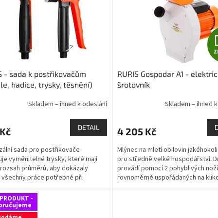
Z
 - sada k postřikovačům
RURIS Gospodar A1 - elektri
ole, hadice, trysky, těsnění)
šrotovník
Skladem – ihned k odeslání
Skladem – ihned k
DETAIL
 Kč
4 205 Kč
zální sada pro postřikovače
Mlýnec na mletí obilovin jakéhokol
je vyměnitelné trysky, které mají
pro středně velké hospodářství. D
 rozsah průměrů, aby dokázaly
provádí pomocí 2 pohyblivých nož
 všechny práce potřebné při
rovnoměrně uspořádaných na kli
ování ovocných stromů,...
hřídeli. Na výběr...
PRODUKT -
oručujeme
Dodáme