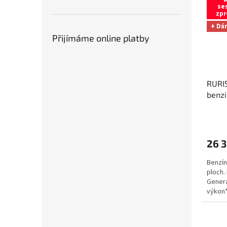
se
zpr
+ Dá
Přijímáme online platby
RURIS
benzi
přísl
/ zpr
ČR + 
26 3
Benzín
ploch.
Genera
výkon*
340 mm