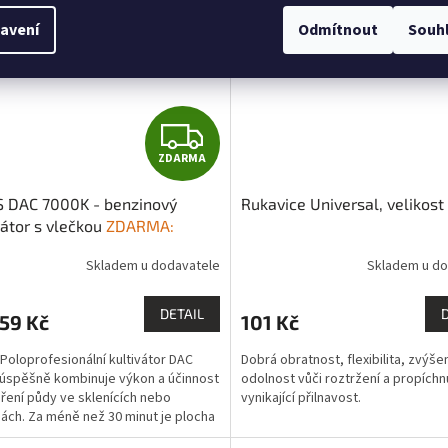
stavené a
ovozněné
avení
Odmítnout
Souh
rek zdarma
Z
ZDARMA
D
S DAC 7000K - benzinový
Rukavice Universal, velikost
A
vátor s vlečkou
ZDARMA:
víme / zprovozníme /
R
Skladem u dodavatele
Skladem u do
eme po celé ČR + 1x kvalitní
10W30 1l
M
DETAIL
59 Kč
101 Kč
A
Poloprofesionální kultivátor DAC
Dobrá obratnost, flexibilita, zvýše
úspěšně kombinuje výkon a účinnost
odolnost vůči roztržení a propíchnu
pření půdy ve sklenících nebo
vynikající přilnavost.
ách. Za méně než 30 minut je plocha
oze 500 m2...