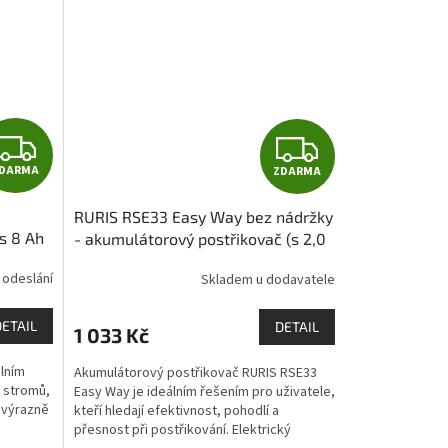
Z
Z
DARMA
ZDARMA
D
D
RURIS RSE33 Easy Way bez nádržky
A
A
s 8 Ah
- akumulátorový postřikovač (s 2,0
 14l
Ah akumulátorem a nabíječkou)
R
R
 odeslání
Skladem u dodavatele
M
M
DETAIL
DETAIL
1 033 Kč
A
A
lním
Akumulátorový postřikovač RURIS RSE33
, stromů,
Easy Way je ideálním řešením pro uživatele,
ž výrazně
kteří hledají efektivnost, pohodlí a
přesnost při postřikování. Elektrický