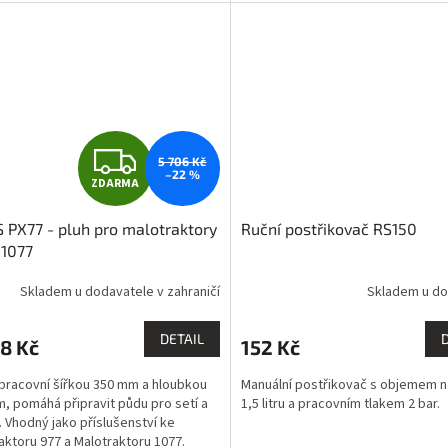
Z
5 706 Kč
–22 %
ZDARMA
D
 PX77 - pluh pro malotraktory
Ruční postřikovač RS150
A
 1077
R
Skladem u dodavatele v zahraničí
Skladem u do
M
DETAIL
8 Kč
152 Kč
A
 pracovní šířkou 350 mm a hloubkou
Manuální postřikovač s objemem 
, pomáhá připravit půdu pro setí a
1,5 litru a pracovním tlakem 2 bar.
. Vhodný jako příslušenství ke
aktoru 977 a Malotraktoru 1077.