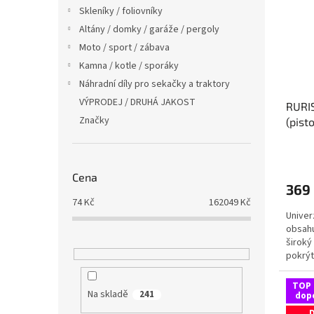
i
r
n
Skleníky / foliovníky
s
o
e
Altány / domky / garáže / pergoly
p
d
l
r
u
Moto / sport / zábava
o
k
Kamna / kotle / sporáky
d
t
Náhradní díly pro sekačky a traktory
u
ů
VÝPRODEJ / DRUHÁ JAKOST
RURIS
k
Značky
(pist
t
ů
Cena
369
74
Kč
162049
Kč
Univer
obsahu
široký
pokrýt
zavlaž
TOP 
Na skladě
241
dop