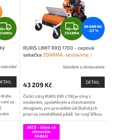
Z
Z
56 590 Kč
–23 %
DARMA
ZDARMA
D
D
cký
RURIS LIMIT RXD 1700 - cepová
A
A
sekačka
ZDARMA: sestavíme /
zprovozníme / dovezeme po celé
R
R
 odeslání
Skladem u dodavatele
ČR + 1x kvalitní olej 10W30 1l
M
M
DETAIL
DETAIL
43 209 Kč
A
A
i druhu
Čistící stroj RURIS RXD 1700 je stroj s
rcení se
moderním, spolehlivým a všestranným
ů
designem, pro provádění údržbářských
kovém
prací na zemědělské půdě. Se svojí šířkou
záběru 700 mm dokáže...
AKCE - sleva se
slevovým
kódem