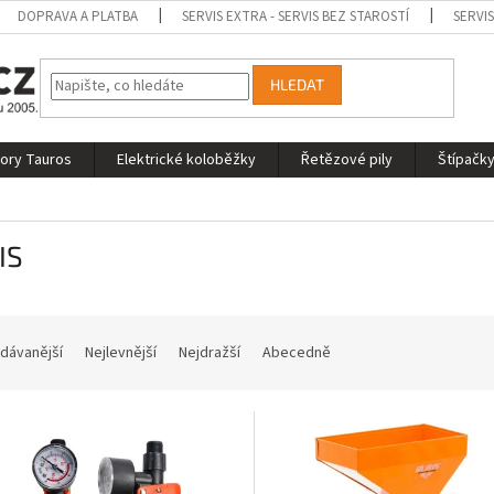
DOPRAVA A PLATBA
SERVIS EXTRA - SERVIS BEZ STAROSTÍ
SERVI
HLEDAT
tory Tauros
Elektrické koloběžky
Řetězové pily
Štípačky
IS
dávanější
Nejlevnější
Nejdražší
Abecedně