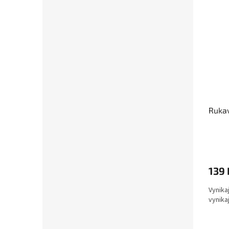
Rukav
139 
Vynika
vynikaj