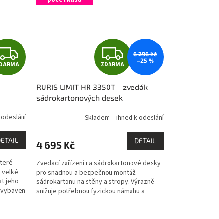
počet kusů
Z
Z
6 296 Kč
–25 %
DARMA
ZDARMA
D
D
e
RURIS LIMIT HR 3350T - zvedák
A
A
sádrokartonových desek
R
R
 odeslání
Skladem – ihned k odeslání
M
M
DETAIL
DETAIL
4 695 Kč
A
A
které
Zvedací zařízení na sádrokartonové desky
t velké
pro snadnou a bezpečnou montáž
t jeho
sádrokartonu na stěny a stropy. Výrazně
e vybaven
snižuje potřebnou fyzickou námahu a
umožňuje přesné zvedání a...