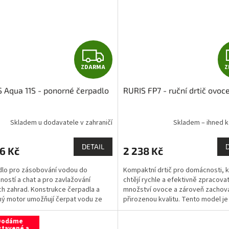
Z
ZDARMA
Z
D
 Aqua 11S - ponorné čerpadlo
RURIS FP7 - ruční drtič ovoc
A
R
Skladem u dodavatele v zahraničí
Skladem – ihned k
M
DETAIL
6 Kč
2 238 Kč
A
lo pro zásobování vodou do
Kompaktní drtič pro domácnosti, 
ostí a chat a pro zavlažování
chtějí rychle a efektivně zpracova
h zahrad. Konstrukce čerpadla a
množství ovoce a zároveň zachova
ý motor umožňují čerpat vodu ze
přirozenou kvalitu. Tento model j
 z maximální hloubky 25 m,...
7-litrovou...
Dodáme
stavené a