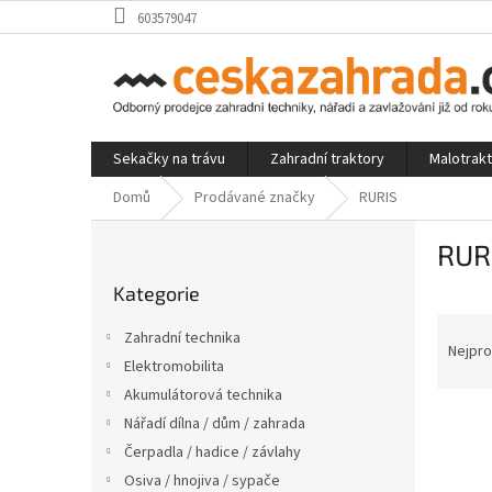
Přejít
603579047
na
obsah
Sekačky na trávu
Zahradní traktory
Malotrak
Domů
Prodávané značky
RURIS
P
RUR
o
Přeskočit
s
Kategorie
kategorie
t
Ř
r
Zahradní technika
a
a
Nejpro
Elektromobilita
z
n
Akumulátorová technika
e
n
V
n
í
Nářadí dílna / dům / zahrada
ý
í
p
Čerpadla / hadice / závlahy
p
p
a
Osiva / hnojiva / sypače