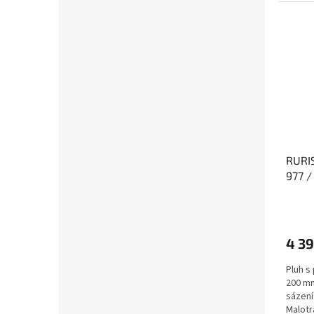
RURIS
977 /
4 39
Pluh s
200 mm
sázení
Malotr