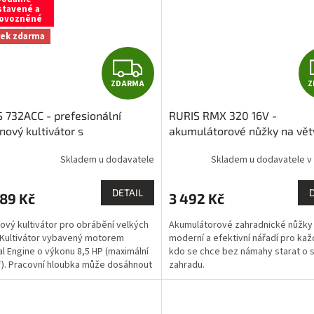
stavené a
ovozněné
rek zdarma
Z
ZDARMA
Z
D
 732ACC - prefesionální
RURIS RMX 320 16V -
A
nový kultivátor s
akumulátorové nůžky na vět
ušenstvím
ZDARMA: sestavíme
akumulátorem a nabíječkou)
R
Skladem u dodavatele
Skladem u dodavatele v 
ovozníme / dovezeme po celé
1x kvalitní olej 10W30 1l
M
DETAIL
89 Kč
3 492 Kč
A
ový kultivátor pro obrábění velkých
Akumulátorové zahradnické nůžky
 Kultivátor vybavený motorem
moderní a efektivní nářadí pro ka
l Engine o výkonu 8,5 HP (maximální
kdo se chce bez námahy starat o s
). Pracovní hloubka může dosáhnout
zahradu.
 a...