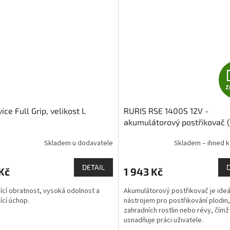
Z
ice Full Grip, velikost L
RURIS RSE 1400S 12V -
akumulátorový postřikovač (
akumulátorem a nabíječkou),
Skladem u dodavatele
Skladem – ihned k
DETAIL
Kč
1 943 Kč
jící obratnost, vysoká odolnost a
Akumulátorový postřikovač je ideá
ící úchop.
nástrojem pro postřikování plodin
zahradních rostlin nebo révy, čím
usnadňuje práci uživatele.