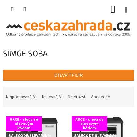
Přejít
NÁKUP
na
obsah
KOŠÍK
SIMGE SOBA
OTEVŘÍT FILTR
Ř
a
Nejprodávanější
Nejlevnější
Nejdražší
Abecedně
z
e
V
n
AKCE - sleva se
AKCE - sleva se
ý
í
slevovým
slevovým
kódem
kódem
p
p
i
r
SALECODE:SLEVA5:5:%
SALECODE:SLEVA5:5:%