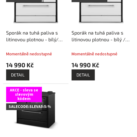
s
o
p
d
r
u
o
k
d
t
Sporák na tuhá paliva s
Sporák na tuhá paliva s
u
ů
litinovou plotnou - bílý/
litinovou plotnou - bílý /
k
levý
pravý
t
Momentálně nedostupné
Momentálně nedostupné
ů
14 990 Kč
14 990 Kč
DETAIL
DETAIL
AKCE - sleva se
slevovým
kódem
SALECODE:SLEVA5:5:%