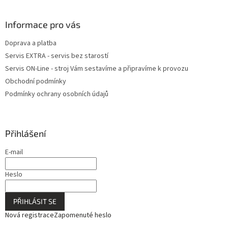
v
ý
Informace pro vás
p
i
Doprava a platba
s
u
Servis EXTRA - servis bez starostí
Servis ON-Line - stroj Vám sestavíme a připravíme k provozu
Obchodní podmínky
Podmínky ochrany osobních údajů
Přihlášení
E-mail
Heslo
PŘIHLÁSIT SE
Nová registrace
Zapomenuté heslo