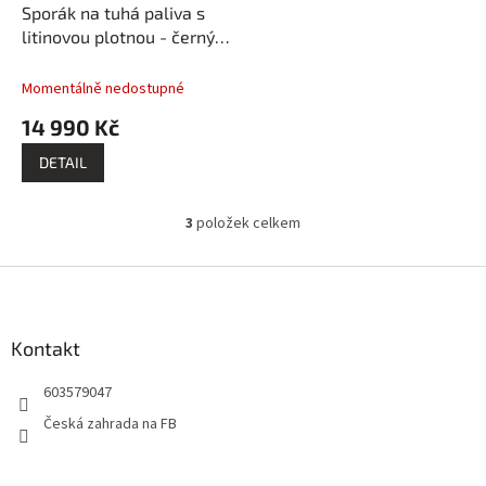
Sporák na tuhá paliva s
litinovou plotnou - černý /
pravý
Momentálně nedostupné
14 990 Kč
DETAIL
3
položek celkem
O
v
l
Z
á
á
d
p
a
a
Kontakt
c
t
í
603579047
í
p
r
Česká zahrada na FB
v
k
y