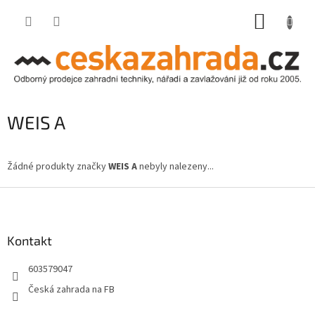
Přejít
NÁKUP
na
obsah
KOŠÍK
WEIS A
Žádné produkty značky
WEIS A
nebyly nalezeny...
Z
á
p
a
Kontakt
t
603579047
í
Česká zahrada na FB