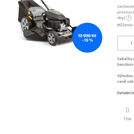
Sestavení
provozu (
dny)
?
Můžeme d
12 990 Kč
–19 %
Sekačka 
benzínov
Výhodou j
ceně sek
Detailní 
TISK