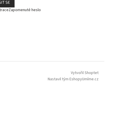
IT SE
trace
Zapomenuté heslo
Vytvořil Shoptet
Nastavil tým EshopyUmíme.cz