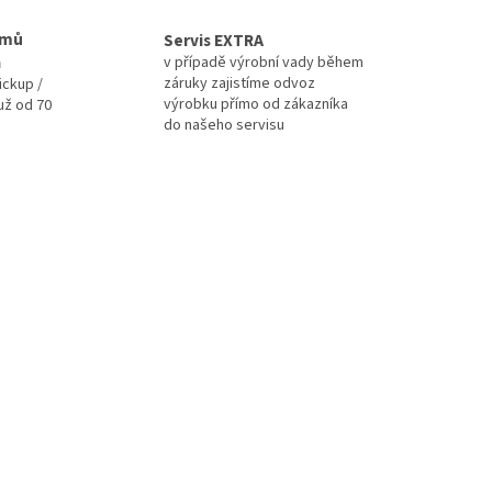
omů
Servis EXTRA
a
v případě výrobní vady během
záruky zajistíme odvoz
ickup /
výrobku přímo od zákazníka
už od 70
do našeho servisu