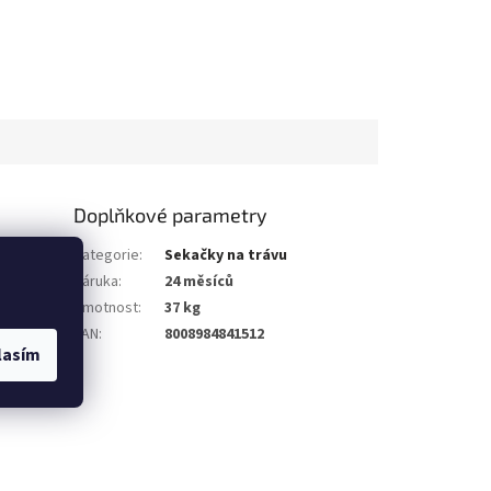
Doplňkové parametry
orem Honda.
Kategorie
:
Sekačky na trávu
Záruka
:
24 měsíců
Hmotnost
:
37 kg
EAN
:
8008984841512
lasím