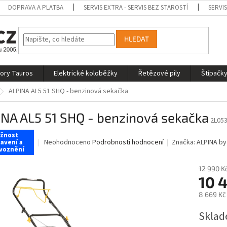
DOPRAVA A PLATBA
SERVIS EXTRA - SERVIS BEZ STAROSTÍ
SERVI
HLEDAT
tory Tauros
Elektrické koloběžky
Řetězové pily
Štípačky
ALPINA AL5 51 SHQ - benzinová sekačka
NA AL5 51 SHQ - benzinová sekačka
2L05
žnost
Průměrné
Neohodnoceno
Podrobnosti hodnocení
Značka:
ALPINA by
avení a
voznění
hodnocení
produktu
12 990 K
je
10 
0,0
z
8 669 Kč
5
hvězdiček.
Měrná
Sklad
cena: