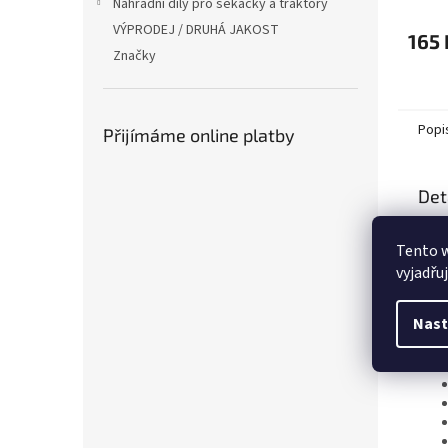
Náhradní díly pro sekačky a traktory
VÝPRODEJ / DRUHÁ JAKOST
165 
Značky
Popi
Přijímáme online platby
Det
Pro 
Tento 
Za t
vyjadřu
Nast