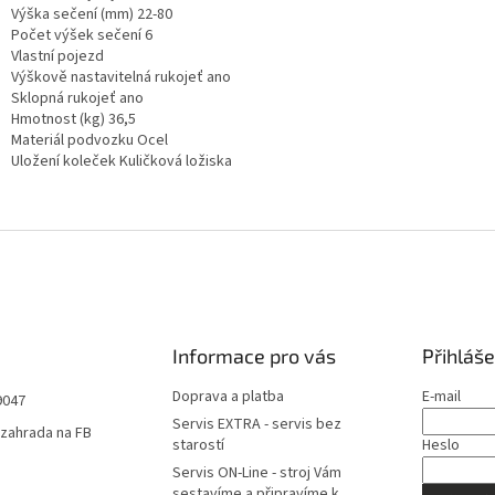
Výška sečení (mm) 22-80
Počet výšek sečení 6
Vlastní pojezd
Výškově nastavitelná rukojeť ano
Sklopná rukojeť ano
Hmotnost (kg) 36,5
Materiál podvozku Ocel
Uložení koleček Kuličková ložiska
Informace pro vás
Přihláše
Doprava a platba
E-mail
9047
Servis EXTRA - servis bez
zahrada na FB
starostí
Heslo
Servis ON-Line - stroj Vám
sestavíme a připravíme k