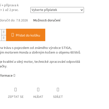
 + příprava k
+ 1 až 2 prac.
oručit do:
7.8.2026
Možnosti doručení
Přidat do košíku
na trávu s pojezdem od známého výrobce STIGA,
ým motorem Honda a sběrným košem o objemu 60 litrů.
e kvalitní a silný motor, technické zpracování odpovídá
ačky.
informace
ZEPTAT SE
HLÍDAT
SDÍLET