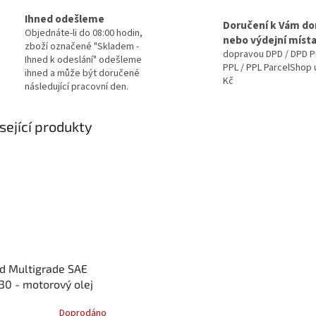
Ihned odešleme
Doručení k Vám d
Objednáte-li do 08:00 hodin,
nebo výdejní míst
zboží označené "Skladem -
dopravou DPD / DPD P
Ihned k odeslání" odešleme
PPL / PPL ParcelShop 
ihned a může být doručené
Kč
následující pracovní den.
sející produkty
d Multigrade SAE
0 - motorový olej
t 0,6l
Doprodáno