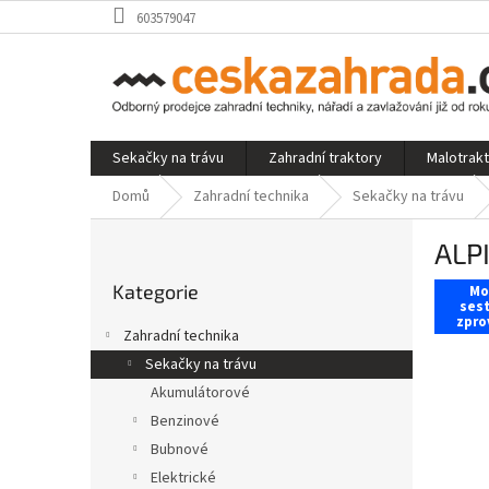
Přejít
603579047
na
obsah
Sekačky na trávu
Zahradní traktory
Malotrak
Domů
Zahradní technika
Sekačky na trávu
P
ALPI
o
Přeskočit
s
Kategorie
kategorie
Mo
t
sest
zpro
r
Zahradní technika
a
Sekačky na trávu
n
Akumulátorové
n
í
Benzinové
p
Bubnové
a
Elektrické