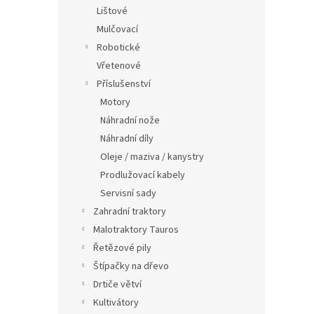
n
Lištové
e
Mulčovací
l
Robotické
Vřetenové
Příslušenství
Motory
Náhradní nože
Náhradní díly
Oleje / maziva / kanystry
Prodlužovací kabely
Servisní sady
Zahradní traktory
Malotraktory Tauros
Řetězové pily
Štípačky na dřevo
Drtiče větví
Kultivátory