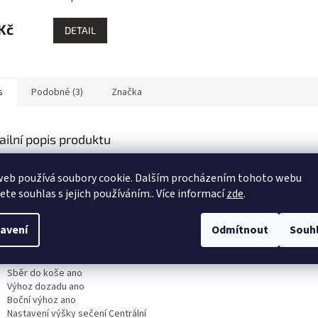
Kč
DETAIL
s
Podobné (3)
Značka
ailní popis produktu
sezónu 2023 Stiga zařadila do sortimentu akční model Alpina 51 SQH s mot
web používá soubory cookie. Dalším procházením tohoto webu
uto skvělou cenu výborná sekačka se silným motorem.
jete souhlas s jejich používáním.. Více informací
zde
.
Motor Honda GCVx 170 OHV
Výkon 3,3 kW
avení
Odmítnout
Souh
Záběr 51 cm
Koš 60 l
Mulčovácí vložka ano
Sběr do koše ano
Výhoz dozadu ano
Boční výhoz ano
Nastavení výšky sečení Centrální