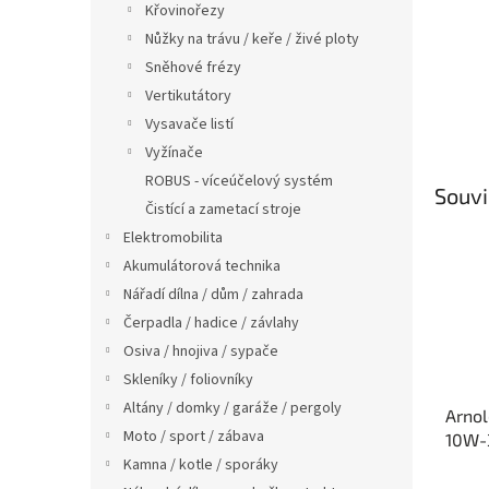
Křovinořezy
Nůžky na trávu / keře / živé ploty
Sněhové frézy
Vertikutátory
Vysavače listí
Vyžínače
ROBUS - víceúčelový systém
Souvi
Čistící a zametací stroje
Elektromobilita
Akumulátorová technika
Nářadí dílna / dům / zahrada
Čerpadla / hadice / závlahy
Osiva / hnojiva / sypače
Skleníky / foliovníky
Altány / domky / garáže / pergoly
Arnol
Moto / sport / zábava
10W-3
4-tak
Kamna / kotle / sporáky