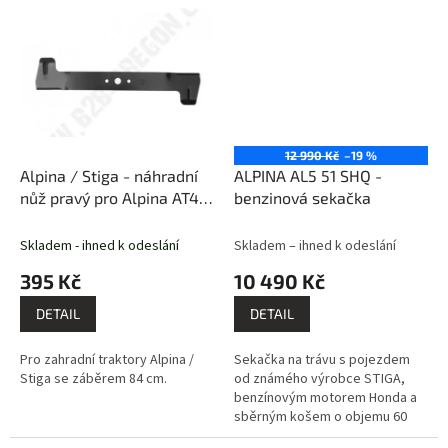
o objemu 200 l. Vyrobeno v...
12 990 Kč
–19 %
Alpina / Stiga - náhradní
ALPINA AL5 51 SHQ -
nůž pravý pro Alpina AT4
benzinová sekačka
98 / Stiga Estate 598,
2398HW, 3098H, 3398H
Skladem - ihned k odeslání
Skladem – ihned k odeslání
395 Kč
10 490 Kč
DETAIL
DETAIL
Pro zahradní traktory Alpina /
Sekačka na trávu s pojezdem
Stiga se záběrem 84 cm.
od známého výrobce STIGA,
benzínovým motorem Honda a
sběrným košem o objemu 60
litrů. Výhodou je kvalitní a silný