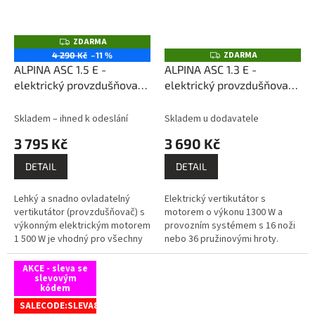
ZDARMA
Z
D
ZDARMA
Z
4 290 Kč
–11 %
A
D
ALPINA ASC 1.5 E -
ALPINA ASC 1.3 E -
R
A
M
elektrický provzdušňovač,
elektrický provzdušňovač,
R
A
M
1 500 W, 38 cm
1300 W, 32 cm
A
(poškozený obal)
Skladem – ihned k odeslání
Skladem u dodavatele
3 795 Kč
3 690 Kč
DETAIL
DETAIL
Lehký a snadno ovladatelný
Elektrický vertikutátor s
vertikutátor (provzdušňovač) s
motorem o výkonu 1300 W a
výkonným elektrickým motorem
provozním systémem s 16 noži
1 500 W je vhodný pro všechny
nebo 36 pružinovými hroty.
menší a středně velké zahrady.
AKCE - sleva se
slevovým
kódem
SALECODE:SLEVA8:8:%