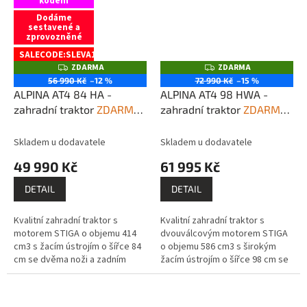
kódem
Dodáme
sestavené a
zprovozněné
SALECODE:SLEVA1:1000:fix:CZK
ZDARMA
ZDARMA
Z
Z
+ Dárek zdarma
D
D
56 990 Kč
–12 %
72 990 Kč
–15 %
A
A
ALPINA AT4 84 HA -
ALPINA AT4 98 HWA -
R
R
M
M
zahradní traktor
ZDARMA:
zahradní traktor
ZDARMA:
A
A
sestavíme / zprovozníme
sestavíme / zprovozníme
/ dovezeme po celé ČR
/ dovezeme po celé ČR
Skladem u dodavatele
Skladem u dodavatele
dopravou DHL + 1x olej
dopravou DHL + 2x olej
49 990 Kč
61 995 Kč
10W30, 1l
10W30, 1l
DETAIL
DETAIL
Kvalitní zahradní traktor s
Kvalitní zahradní traktor s
motorem STIGA o objemu 414
dvouválcovým motorem STIGA
cm3 s žacím ústrojím o šířce 84
o objemu 586 cm3 s širokým
cm se dvěma noži a zadním
žacím ústrojím o šířce 98 cm se
sběrným košem na trávu o
dvěma noži a zadním sběrným
objemu 200 l. Vyrobeno v
košem na trávu o objemu...
továrně STIGA....