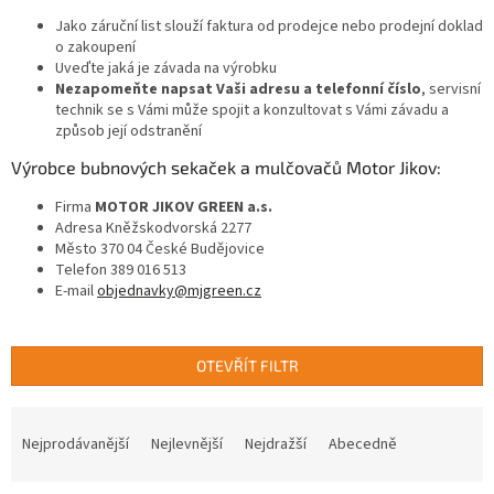
Jako záruční list slouží faktura od prodejce nebo prodejní doklad
o zakoupení
Uveďte jaká je závada na výrobku
Nezapomeňte napsat Vaši adresu a telefonní číslo
, servisní
technik se s Vámi může spojit a konzultovat s Vámi závadu a
způsob její odstranění
Výrobce bubnových sekaček a mulčovačů Motor Jikov:
Firma
MOTOR JIKOV GREEN a.s.
Adresa
Kněžskodvorská 2277
Město
370 04 České Budějovice
Telefon
389 016 513
E-mail
objednavky@mjgreen.cz
OTEVŘÍT FILTR
Ř
a
Nejprodávanější
Nejlevnější
Nejdražší
Abecedně
z
e