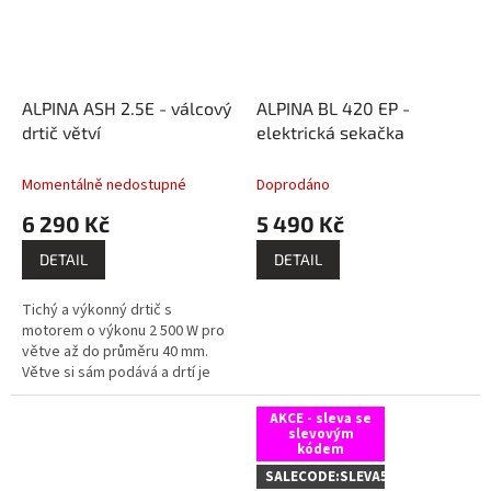
ALPINA ASH 2.5E - válcový
ALPINA BL 420 EP -
drtič větví
elektrická sekačka
Momentálně nedostupné
Doprodáno
6 290 Kč
5 490 Kč
DETAIL
DETAIL
Tichý a výkonný drtič s
motorem o výkonu 2 500 W pro
větve až do průměru 40 mm.
Větve si sám podává a drtí je
mezi ozubeným kolem a
přítlačnou deskou. Plastový
AKCE - sleva se
sběrací koš o...
slevovým
kódem
SALECODE:SLEVA5:5:%