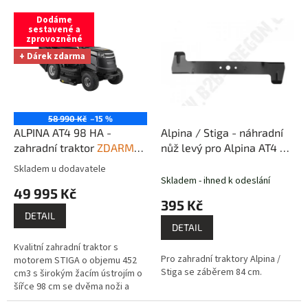
V
n
Dodáme
ý
í
sestavené a
zprovozněné
p
p
i
r
+ Dárek zdarma
s
o
p
d
r
u
o
k
58 990 Kč
–15 %
d
t
ALPINA AT4 98 HA -
Alpina / Stiga - náhradní
u
ů
zahradní traktor
ZDARMA:
nůž levý pro Alpina AT4 98
k
sestavíme a zprovozníme
/ Stiga Estate 598,
Skladem u dodavatele
Průměrné
t
/ dovezeme po celé ČR
2398HW, 3098H, 3398H
Skladem - ihned k odeslání
hodnocení
49 995 Kč
ů
dopravou DHL + 1x kvalitní
produktu
395 Kč
olej 10W30, 1l
je
DETAIL
5,0
DETAIL
z
Kvalitní zahradní traktor s
5
Pro zahradní traktory Alpina /
motorem STIGA o objemu 452
hvězdiček.
Stiga se záběrem 84 cm.
cm3 s širokým žacím ústrojím o
šířce 98 cm se dvěma noži a
zadním sběrným košem na trávu