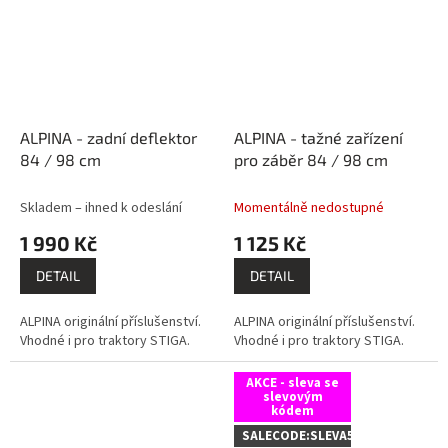
ALPINA - zadní deflektor
ALPINA - tažné zařízení
84 / 98 cm
pro záběr 84 / 98 cm
Skladem – ihned k odeslání
Momentálně nedostupné
1 990 Kč
1 125 Kč
DETAIL
DETAIL
ALPINA originální příslušenství.
ALPINA originální příslušenství.
Vhodné i pro traktory STIGA.
Vhodné i pro traktory STIGA.
AKCE - sleva se
slevovým
kódem
SALECODE:SLEVA5:5:%