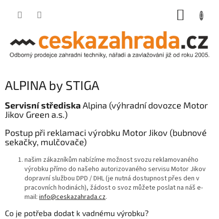
Přejít
NÁKUP
na
obsah
KOŠÍK
ALPINA by STIGA
Servisní střediska
Alpina (výhradní dovozce
Motor
Jikov Green a.s.)
Postup při reklamaci výrobku Motor Jikov (bubnové
sekačky, mulčovače)
našim zákazníkům nabízíme možnost svozu reklamovaného
výrobku přímo do našeho autorizovaného servisu Motor Jikov
dopravní službou DPD / DHL (je nutná dostupnost přes den v
pracovních hodinách), žádost o svoz můžete poslat na náš e-
mail:
info@ceskazahrada.cz
.
Co je potřeba dodat k vadnému výrobku?