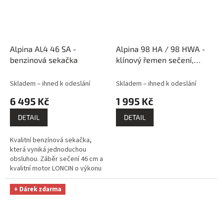
Alpina AL4 46 SA -
Alpina 98 HA / 98 HWA -
benzinová sekačka
klínový řemen sečení,
záběr 98 cm
Skladem – ihned k odeslání
Skladem – ihned k odeslání
6 495 Kč
1 995 Kč
DETAIL
DETAIL
Kvalitní benzínová sekačka,
která vyniká jednoduchou
obsluhou. Záběr sečení 46 cm a
kvalitní motor LONCIN o výkonu
4 HP je vhodný pro středně
velké zahrady. Jednoduché
+ Dárek zdarma
centrální...