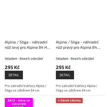
motor, technické...
Alpina / Stiga - náhradní
Alpina / Stiga - náhradní
nůž levý pro Alpina 84 HA
nůž pravý pro Alpina 84
/ Stiga Estate 2084, 3084,
HA / Stiga Estate 2084,
3084H
3084, 3084H
Skladem - ihned k odeslání
Skladem - ihned k odeslání
295 Kč
295 Kč
DETAIL
DETAIL
Pro zahradní traktory Alpina /
Pro zahradní traktory Alpina /
Stiga se záběrem 84 cm.
Stiga se záběrem 84 cm.
AKCE - sleva se
+ Dárek zdarma
slevovým