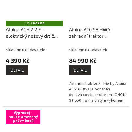
ZDARMA
Z
D
Alpina ACH 2.2 E -
Alpina AT6 98 HWA -
A
elektrický nožový drtič
zahradní traktor
R
M
větví, 2 200 W
sestavíme / zprovozníme
A
/ dovezeme dopravou DHL
Skladem u dodavatele
Skladem u dodavatele
po celé ČR - vše ZDARMA!
4 390 Kč
84 990 Kč
DETAIL
DETAIL
Zahradní traktor STIGA by Alpina
AT6 98 HWA je poháněn
dvouválcovým motorem LONCIN
ST 550 Twin s čistým výkonem
20 HP a je vybaven funkcí Easy
Start pro snadné startování...
Výprodej -
pouze omezený
počet kusů