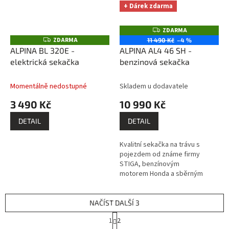
+ Dárek zdarma
ZDARMA
Z
D
ZDARMA
Z
11 490 Kč
–4 %
A
D
ALPINA BL 320E -
ALPINA AL4 46 SH -
R
A
M
elektrická sekačka
benzinová sekačka
R
A
M
A
Momentálně nedostupné
Skladem u dodavatele
3 490 Kč
10 990 Kč
DETAIL
DETAIL
Kvalitní sekačka na trávu s
pojezdem od známe firmy
STIGA, benzínovým
motorem Honda a sběrným
košem o objemu 60 litrů.
NAČÍST DALŠÍ 3
S
1
2
t