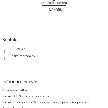
O
r
27
položek celkem
v
á
l
NAHORU
n
á
k
d
o
v
Z
a
á
c
á
n
í
p
í
p
a
Kontakt
r
t
v
603579047
í
k
y
Česká zahrada na FB
v
ý
p
i
s
Informace pro vás
u
Doprava a platba
Servis EXTRA - servis bez starostí
Servis ON-Line - stroj Vám sestavíme a připravíme k provozu