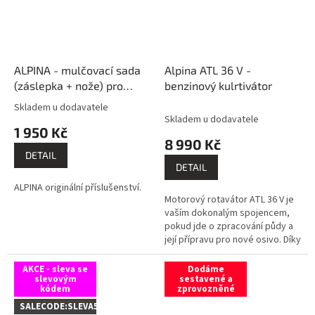
ALPINA - mulčovací sada
Alpina ATL 36 V -
(záslepka + nože) pro
benzinový kulrtivátor
záběr 98 cm
Skladem u dodavatele
Průměrné
Skladem u dodavatele
hodnocení
1 950 Kč
produktu
8 990 Kč
je
DETAIL
3,0
DETAIL
z
ALPINA originální příslušenství.
5
Motorový rotavátor ATL 36 V je
hvězdiček.
vaším dokonalým spojencem,
pokud jde o zpracování půdy a
její přípravu pro nové osivo. Díky
benzínovému motoru a 4
rotorům umožňuje pracovní...
AKCE - sleva se
Dodáme
slevovým
sestavené a
kódem
zprovozněné
SALECODE:SLEVA5:5:%