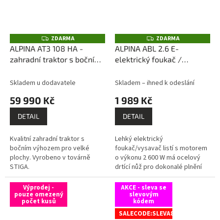
ZDARMA
ZDARMA
Z
Z
D
D
ALPINA AT3 108 HA -
ALPINA ABL 2.6 E-
A
A
zahradní traktor s bočním
elektrický foukač /
R
R
M
M
výhozem
ZDARMA:
vysavač
A
A
sestavíme / zprovozníme
Skladem u dodavatele
Skladem – ihned k odeslání
/ dovezeme po celé ČR
59 990 Kč
1 989 Kč
dopravou DHL + 1x olej
10W30, 1l
DETAIL
DETAIL
Kvalitní zahradní traktor s
Lehký elektrický
bočním výhozem pro velké
foukač/vysavač listí s motorem
plochy. Vyrobeno v továrně
o výkonu 2 600 W má ocelový
STIGA.
drtící nůž pro dokonalé plnění
vaku. Rychlost vzduch je plynule
měnitelná až do 330 km/h.
Výprodej -
AKCE - sleva se
pouze omezený
Hmotnost je...
slevovým
počet kusů
kódem
SALECODE:SLEVA8:8:%