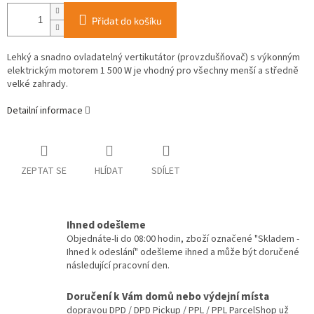
Přidat do košíku
Lehký a snadno ovladatelný vertikutátor (provzdušňovač) s výkonným
elektrickým motorem 1 500 W je vhodný pro všechny menší a středně
velké zahrady.
Detailní informace
ZEPTAT SE
HLÍDAT
SDÍLET
Ihned odešleme
Objednáte-li do 08:00 hodin, zboží označené "Skladem -
Ihned k odeslání" odešleme ihned a může být doručené
následující pracovní den.
Doručení k Vám domů nebo výdejní místa
dopravou DPD / DPD Pickup / PPL / PPL ParcelShop už