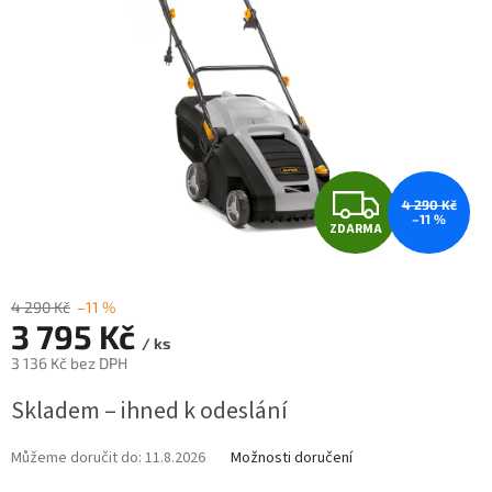
Z
4 290 Kč
–11 %
ZDARMA
D
A
4 290 Kč
–11 %
3 795 Kč
R
/ ks
3 136 Kč bez DPH
M
Měrná
Skladem – ihned k odeslání
cena:
A
Můžeme doručit do:
11.8.2026
Možnosti doručení