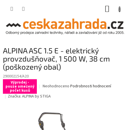
Přejít
NÁKUP
na
obsah
KOŠÍK
ALPINA ASC 1.5 E - elektrický
provzdušňovač, 1 500 W, 38 cm
(poškozený obal)
290002154/A20
Výprodej -
Průměrné
Neohodnoceno
Podrobnosti hodnocení
pouze omezený
počet kusů
hodnocení
Značka:
ALPINA by STIGA
produktu
je
0,0
z
5
hvězdiček.