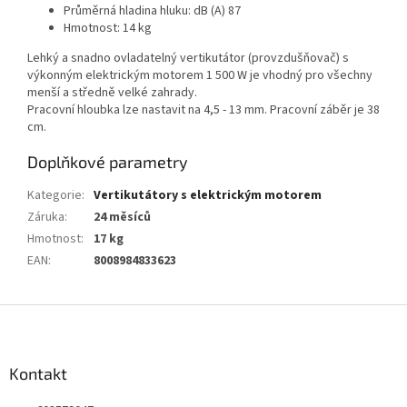
Průměrná hladina hluku: dB (A) 87
Hmotnost: 14 kg
Lehký a snadno ovladatelný vertikutátor (provzdušňovač) s
výkonným elektrickým motorem 1 500 W je vhodný pro všechny
menší a středně velké zahrady.
Pracovní hloubka lze nastavit na 4,5 - 13 mm. Pracovní záběr je 38
cm.
Doplňkové parametry
Kategorie
:
Vertikutátory s elektrickým motorem
Záruka
:
24 měsíců
Hmotnost
:
17 kg
EAN
:
8008984833623
Z
á
p
a
Kontakt
t