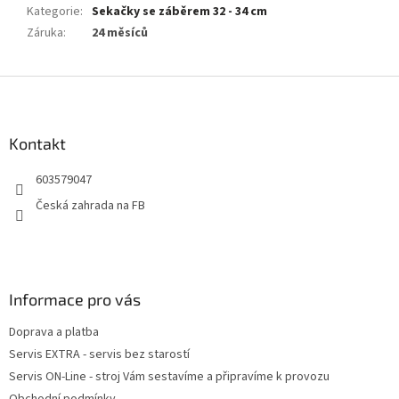
Kategorie
:
Sekačky se záběrem 32 - 34 cm
Záruka
:
24 měsíců
Z
á
p
a
Kontakt
t
603579047
í
Česká zahrada na FB
Informace pro vás
Doprava a platba
Servis EXTRA - servis bez starostí
Servis ON-Line - stroj Vám sestavíme a připravíme k provozu