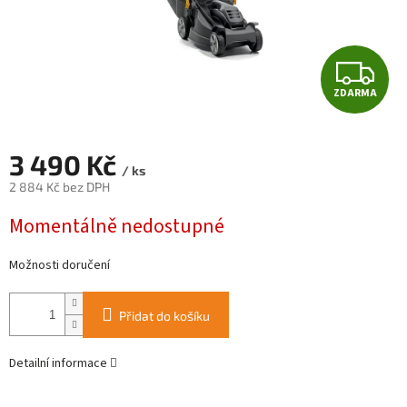
Z
ZDARMA
D
A
3 490 Kč
/ ks
R
2 884 Kč bez DPH
Měrná
M
Momentálně nedostupné
cena:
A
Možnosti doručení
Přidat do košíku
Detailní informace