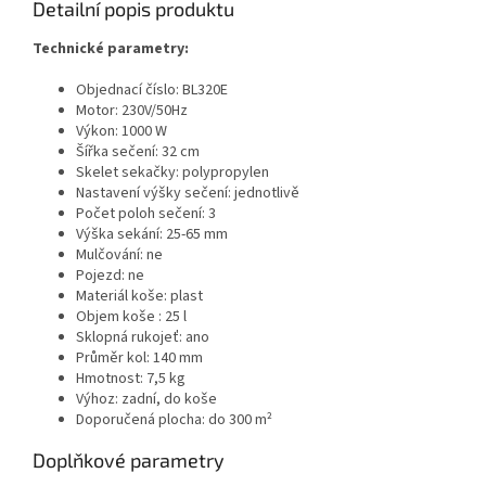
Detailní popis produktu
Technické parametry:
Objednací číslo: BL320E
Motor: 230V/50Hz
Výkon: 1000 W
Šířka sečení: 32 cm
Skelet sekačky: polypropylen
Nastavení výšky sečení: jednotlivě
Počet poloh sečení: 3
Výška sekání: 25-65 mm
Mulčování: ne
Pojezd: ne
Materiál koše: plast
Objem koše : 25 l
Sklopná rukojeť: ano
Průměr kol: 140 mm
Hmotnost: 7,5 kg
Výhoz: zadní, do koše
Doporučená plocha: do 300 m²
Doplňkové parametry