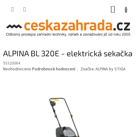
Přejít
NÁKUP
na
obsah
KOŠÍK
ALPINA BL 320E - elektrická sekačka
93320064
Průměrné
Neohodnoceno
Podrobnosti hodnocení
Značka:
ALPINA by STIGA
hodnocení
produktu
je
0,0
z
5
hvězdiček.