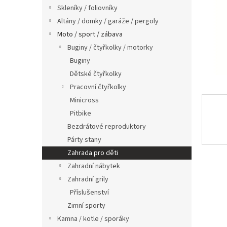
n
Skleníky / foliovníky
e
Altány / domky / garáže / pergoly
l
Moto / sport / zábava
Buginy / čtyřkolky / motorky
Buginy
Dětské čtyřkolky
Pracovní čtyřkolky
Minicross
Pitbike
Bezdrátové reproduktory
Párty stany
Zahrada pro děti
Zahradní nábytek
Zahradní grily
Příslušenství
Zimní sporty
Kamna / kotle / sporáky