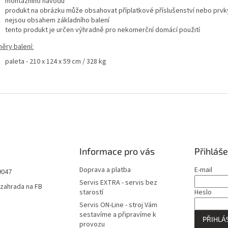
montážního návodu
produkt na obrázku může obsahovat příplatkové příslušenství nebo prvk
nejsou obsahem základního balení
tento produkt je určen výhradně pro nekomerční domácí použití
ěry balení:
paleta - 210 x 124 x 59 cm / 328 kg
Informace pro vás
Přihláše
Doprava a platba
E-mail
9047
Servis EXTRA - servis bez
zahrada na FB
starostí
Heslo
Servis ON-Line - stroj Vám
sestavíme a připravíme k
PŘIHLÁS
provozu