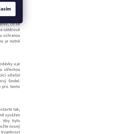
u lazuru s
ímu záření.
lasím
 na to, aby
nutí dřeva.
arev, co se
ce nátěrové
ou ochranou
nu je nutné
odávky a je
ou střechou
ící střešní
vý šindel.
ů pro tento
stavte tak,
sně vyvážen
. Aby bylo
ložte nosný
 trvanlivost