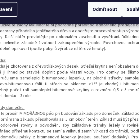
nů výrobce nátěru.
Pro konečný nátěr použijte povětrnostně odolno
ými fyzikálními vlastnostmi, která ochrání dřevo proti vlhkosti a slunečn
avení
Odmítnout
Souh
ra by měla být zároveň voděodpudivá, světlostálá a vlhkosti odolná. Dbejte
ra měla dostatek barevného pigmentu, protože jinak by mohlo dojít k zešed
užívejte žádný lak! Nechte si podrobně poradit od odborného prodejce b
 ochrany přírodního jehličnatého dřeva a dodržujte pracovní postup výrob
y. Další nátěr provádějte po dokonalém zaschnutí a vyvětrání. Důkladn
a ovlivníte zásadně životnost zakoupeného výrobku. Povrchovou ochra
idelně opakovat (podle pokynů výrobce nátěrové hmoty).
cha:
cha je zhotovena z
dřevotřískových
desek. Střešní krytina není obsahem d
é ji ihned po stavbě doplnit podle vlastní volby. Pro domky se šikm
ručujeme samolepící bitumenovou lepenku, na ploché střechy samolep
o
íkovo-bitumenovou fólii. U střech se sklonem >15
je vhodný i bitumeno
ebný počet rolí samolepící bitumenové krytiny o rozměru 0,5 x 5 metr
l domku = 3 role.
ady domečku:
jte prosím MIMOŘÁDNOU péči při budování základu pro domeček. Základ po
horní hrana základu přesahovala asi 5 cm okolní terén. Základ musí být pře
odorovné roviny a odvodněn, aby základové trámky ležely v rovině
áněno přímému kontaktu se zemí a vniknutí zemní vlhkosti do trámků, pod
 domečku pásky z bitumenové lepenky (nejsou součástí dodávky).
Pro