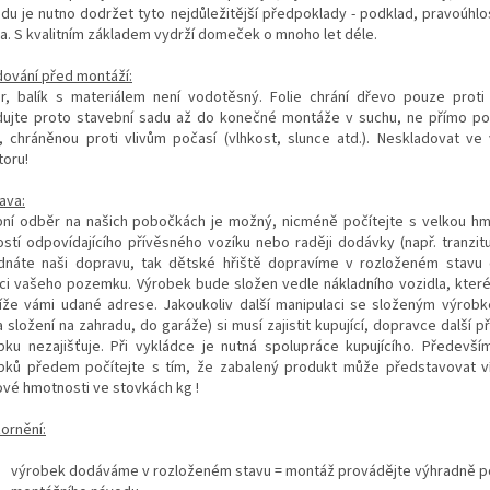
adu je nutno dodržet tyto nejdůležitější předpoklady - podklad, pravoúhlo
na. S kvalitním základem vydrží domeček o mnoho let déle.
dování před montáží:
r, balík s materiálem není vodotěsný. Folie chrání dřevo pouze proti 
dujte proto stavební sadu až do konečné montáže v suchu, ne přímo p
, chráněnou proti vlivům počasí (vlhkost, slunce atd.). Neskladovat v
toru!
ava:
ní odběr na našich pobočkách je možný, nicméně počítejte s velkou hm
ostí odpovídajícího přívěsného vozíku nebo raději dodávky (např. tranzitu
dnáte naši dopravu, tak dětské hřiště dopravíme v rozloženém stavu 
ici vašeho pozemku. Výrobek bude složen vedle nákladního vozidla, které
líže vámi udané adrese. Jakoukoliv další manipulaci se složeným výrobk
 složení na zahradu, do garáže) si musí zajistit kupující, dopravce další 
bku nezajišťuje. Při vykládce je nutná spolupráce kupujícího. Předevší
bků předem počítejte s tím, že zabalený produkt může představovat v
ové hmotnosti ve stovkách kg !
ornění:
výrobek dodáváme v rozloženém stavu = montáž provádějte výhradně p