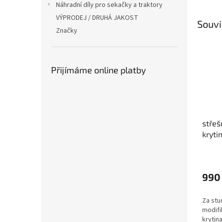
Náhradní díly pro sekačky a traktory
VÝPRODEJ / DRUHÁ JAKOST
Souvi
Značky
Přijímáme online platby
střeš
kryti
LG18
990
Za stu
modifi
krytin