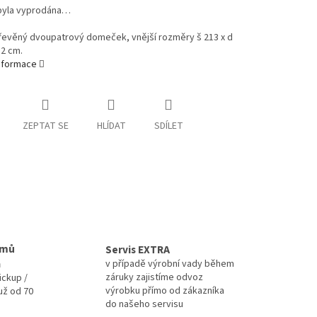
byla vyprodána…
řevěný dvoupatrový domeček, vnější rozměry š 213 x d
32 cm.
informace
ZEPTAT SE
HLÍDAT
SDÍLET
omů
Servis EXTRA
a
v případě výrobní vady během
záruky zajistíme odvoz
ickup /
výrobku přímo od zákazníka
už od 70
do našeho servisu