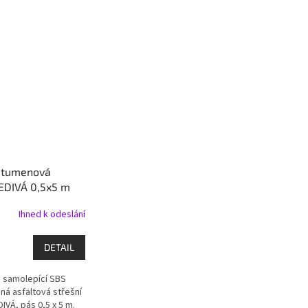
bitumenová
ŠEDIVÁ 0,5x5 m
Ihned k odeslání
DETAIL
 samolepící SBS
ná asfaltová střešní
DIVÁ, pás 0,5 x 5 m.