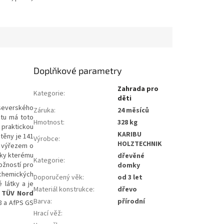
Doplňkové parametry
Zahrada pro
Kategorie
:
děti
 severského
Záruka
:
24 měsíců
stu má toto
Hmotnost
:
328 kg
 praktickou
KARIBU
těny je 141
Výrobce
:
HOLZTECHNIK
í výřezem o
íky kterému
dřevěné
Kategorie
:
ožností pro
domky
chemických
Doporučený věk
:
od 3 let
 látky a je
Materiál konstrukce
:
dřevo
t TÜV Nord
Barva
:
přírodní
-8 a AfPS GS
Hrací věž
: