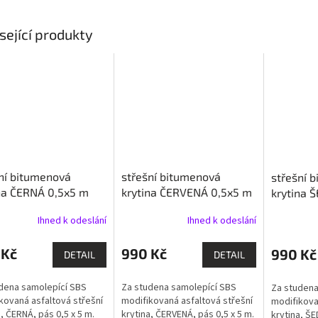
sející produkty
ní bitumenová
střešní bitumenová
střešní 
na ČERNÁ 0,5x5 m
krytina ČERVENÁ 0,5x5 m
krytina 
01
LG1799
LG1800
Ihned k odeslání
Ihned k odeslání
 Kč
990 Kč
990 Kč
DETAIL
DETAIL
dena samolepící SBS
Za studena samolepící SBS
Za studena
kovaná asfaltová střešní
modifikovaná asfaltová střešní
modifikova
a, ČERNÁ, pás 0,5 x 5 m.
krytina, ČERVENÁ, pás 0,5 x 5 m.
krytina, ŠE