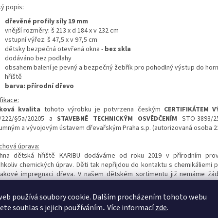
ký popis:
dřevěné profily síly 19 mm
vnější rozměry: š 213 x d 184 x v 232 cm
vstupní výřez: š 47,5 x v 97,5 cm
dětsky bezpečná otevřená okna -
bez skla
dodáváno bez podlahy
obsahem balení je pevný a bezpečný žebřík pro pohodlný výstup do horní
hřiště
barva: přírodní dřevo
fikace:
ková kvalita
tohoto výrobku je potvrzena českým
CERTIFIKÁTEM 
/222/§5a/20205 a
STAVEBNĚ TECHNICKÝM OSVĚDČENÍM
STO-3893/
umným a vývojovým ústavem dřevařským Praha s.p. (autorizovaná osoba 22
chová úprava:
hna dětská hřiště KARIBU dodáváme od roku 2019 v přírodním pro
chkoliv chemických úprav. Děti tak nepřijdou do kontaktu s chemikáliemi 
tlakové impregnaci dřeva. V našem dětském sortimentu již nemáme žá
egnované výrobky a významně tak přispíváme k většímu souznění našich
tním prostředím! V případě potřeby je samozřejmě možné dřevo ošetř
web používá soubory cookie. Dalším procházením tohoto webu
bícím základním nátěrem a preventivním nátěrem proti zamodrání a plísni, a
jete souhlas s jejich používáním.. Více informací
zde
.
itřní strany dílců. Při tomto způsobu ošetření dřeva je nutné postupovat p