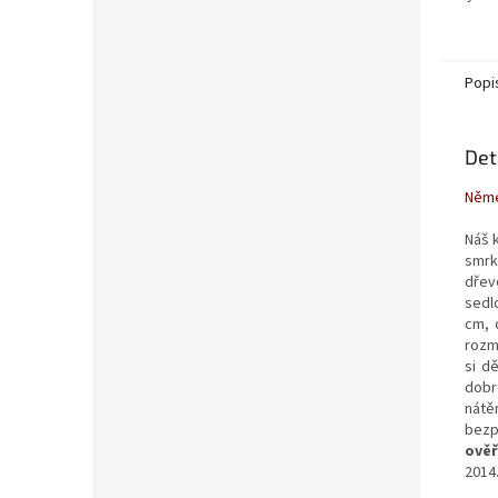
Popi
Det
Něme
Náš 
smrk
dřev
sedl
cm, 
rozm
si d
dobr
nátě
bezp
ověř
2014