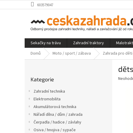
Přejít
603579047
na
obsah
Sekačky na trávu
Zahradní traktory
Malotrak
Domů
Moto / sport / zábava
Zahrada pro děti
P
dět
o
Přeskočit
s
Průměr
Neohod
Kategorie
kategorie
t
hodnoce
r
produkt
Zahradní technika
a
je
Elektromobilita
0,0
n
z
Akumulátorová technika
n
5
í
Nářadí dílna / dům / zahrada
hvězdič
p
Čerpadla / hadice / závlahy
a
Osiva / hnojiva / sypače