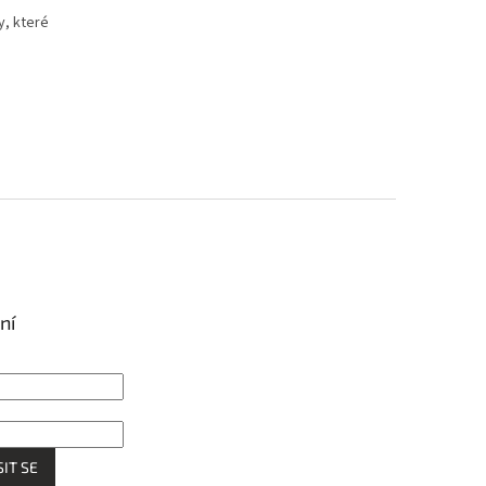
y, které
ní
IT SE