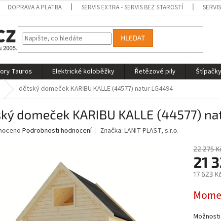
DOPRAVA A PLATBA
SERVIS EXTRA - SERVIS BEZ STAROSTÍ
SERVI
HLEDAT
tory Tauros
Elektrické koloběžky
Řetězové pily
Štípačky
dětský domeček KARIBU KALLE (44577) natur LG4494
ský domeček KARIBU KALLE (44577) na
né
noceno
Podrobnosti hodnocení
Značka:
LANIT PLAST, s.r.o.
ní
u
22 275 K
21 
17 623 K
Měrná
Momen
ek.
cena:
Možnosti