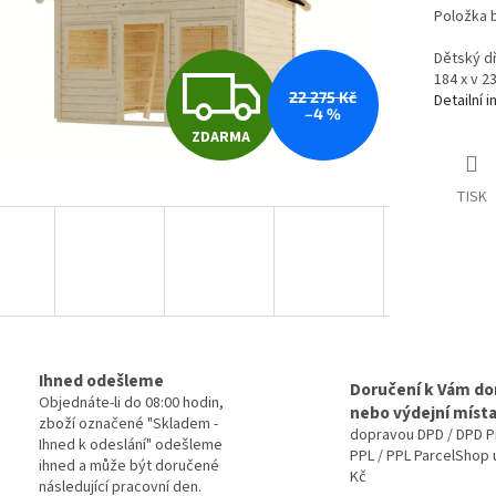
Položka 
Dětský d
Z
184 x v 2
22 275 Kč
Detailní 
–4 %
ZDARMA
D
TISK
A
R
M
Ihned odešleme
Doručení k Vám d
Objednáte-li do 08:00 hodin,
nebo výdejní míst
zboží označené "Skladem -
dopravou DPD / DPD P
Ihned k odeslání" odešleme
A
PPL / PPL ParcelShop 
ihned a může být doručené
Kč
následující pracovní den.