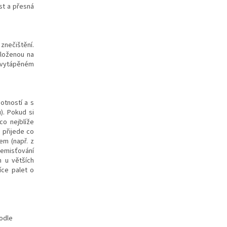
st a přesná
znečištění.
oloženou na
e vytápěném
otností a s
). Pokud si
co nejblíže
 přijede co
em (např. z
přemisťování
m u větších
íce palet o
odle