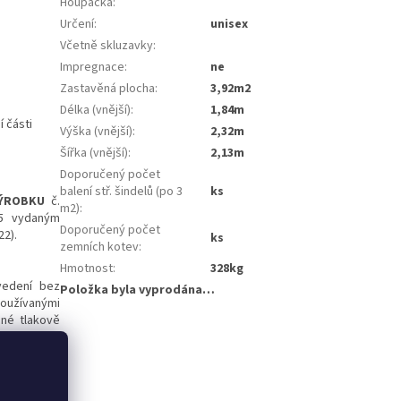
Houpačka
:
Určení
:
unisex
Včetně skluzavky
:
Impregnace
:
ne
Zastavěná plocha
:
3,92m2
Délka (vnější)
:
1,84m
 části
Výška (vnější)
:
2,32m
Šířka (vnější)
:
2,13m
Doporučený počet
balení stř. šindelů (po 3
ks
VÝROBKU
č.
m2)
:
25 vydaným
Doporučený počet
2).
ks
zemních kotev
:
Hmotnost
:
328kg
vedení bez
Položka byla vyprodána…
používanými
dné tlakově
 produktů s
it hluboce
 to z vnější
řesně podle