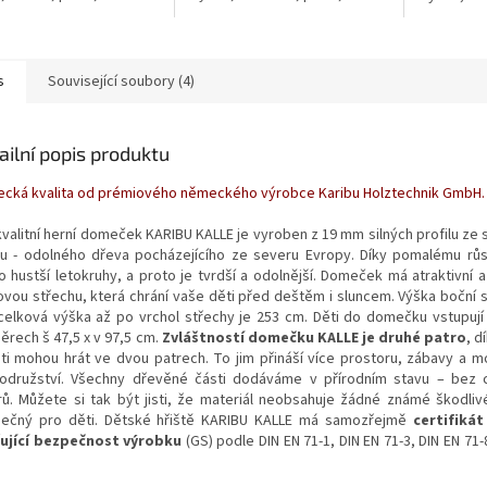
s
Související soubory (4)
ailní popis produktu
cká kvalita od prémiového německého výrobce Karibu Holztechnik GmbH.
kvalitní herní domeček KARIBU KALLE je vyroben z 19 mm silných profilu ze
u - odolného dřeva pocházejícího ze severu Evropy. Díky pomalému rů
o hustší letokruhy, a proto je tvrdší a odolnější. Domeček má atraktivní a
ovou střechu, která chrání vaše děti před deštěm i sluncem. Výška boční s
celková výška až po vrchol střechy je 253 cm. Děti do domečku vstupuj
ěrech š 47,5 x v 97,5 cm.
Zvláštností domečku KALLE je druhé patro
, d
ěti mohou hrát ve dvou patrech. To jim přináší více prostoru, zábavy a m
odružství. Všechny dřevěné části dodáváme v přírodním stavu – bez 
rů. Můžete si tak být jisti, že materiál neobsahuje žádné známé škodlivé
ečný pro děti.
Dětské hřiště KARIBU KALLE má samozřejmě
certifiká
ující bezpečnost výrobku
(GS) podle DIN EN 71-1, DIN EN 71-3, DIN EN 71
.