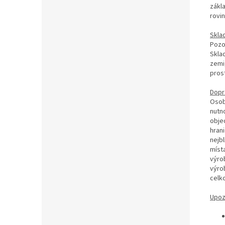
zákl
rovi
Skla
Pozo
Skla
zemi
pros
Dopr
Osob
nutn
obje
hran
nejb
místa
výro
výro
celk
Upoz