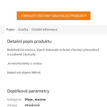
pilu CS-2511TES oblíbili
pro práci ve stísněných
arboristé, řezbáři a lesníci po...
podmínkách - krovy apod.....
ZOBRAZIT VŠECHNY SOUVISEJÍCÍ PRODUKTY
Popis
Značka
Ostatní informace
Detailní popis produktu
Multifunkční mazivo, které dokonale ochrání všechny převodové
a ozubené části pily.
Je nesmísitelný s vodou.
Balení má objem 946 ml.
Doplňkové parametry
Kategorie
:
Oleje, maziva
Záruka
:
24 měsíců