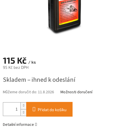
115 Kč
/ ks
95 Kč bez DPH
Měrná
Skladem – ihned k odeslání
cena:
Můžeme doručit do:
11.8.2026
Možnosti doručení
Přidat do košíku
Detailní informace