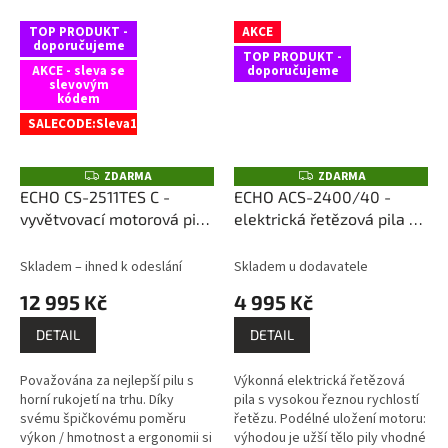
TOP PRODUKT -
AKCE
doporučujeme
TOP PRODUKT -
AKCE - sleva se
doporučujeme
slevovým
kódem
SALECODE:Sleva15:1500:fix:CZK
ZDARMA
ZDARMA
Z
Z
D
D
ECHO CS-2511TES C -
ECHO ACS-2400/40 -
A
A
vyvětvovací motorová pila
elektrická řetězová pila
+
R
R
M
M
s carvingovou lištou
+
OREGON prémiovoý pilový
A
A
ECHO Power Blend Gold
řetěz 16" / 40 cm, 3/8", 56
Skladem – ihned k odeslání
Skladem u dodavatele
motorový olej + ECHO olej
čl.
12 995 Kč
4 995 Kč
na lišty a řetěz
DETAIL
DETAIL
Považována za nejlepší pilu s
Výkonná elektrická řetězová
horní rukojetí na trhu. Díky
pila s vysokou řeznou rychlostí
svému špičkovému poměru
řetězu. Podélné uložení motoru:
výkon / hmotnost a ergonomii si
výhodou je užší tělo pily vhodné