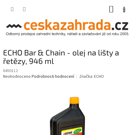
Přejít
NÁKUP
na
obsah
KOŠÍK
ECHO Bar & Chain - olej na lišty a
řetězy, 946 ml
6450112
Průměrné
Neohodnoceno
Podrobnosti hodnocení
Značka:
ECHO
hodnocení
produktu
je
0,0
z
5
hvězdiček.