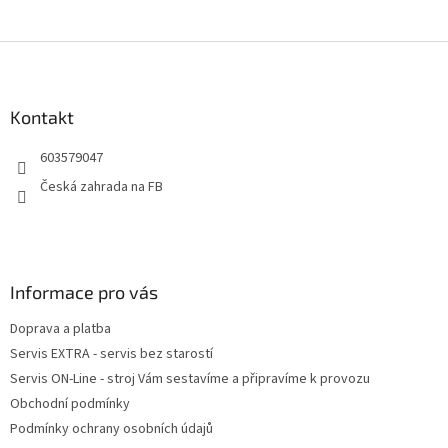
Z
á
p
a
Kontakt
t
603579047
í
Česká zahrada na FB
Informace pro vás
Doprava a platba
Servis EXTRA - servis bez starostí
Servis ON-Line - stroj Vám sestavíme a připravíme k provozu
Obchodní podmínky
Podmínky ochrany osobních údajů