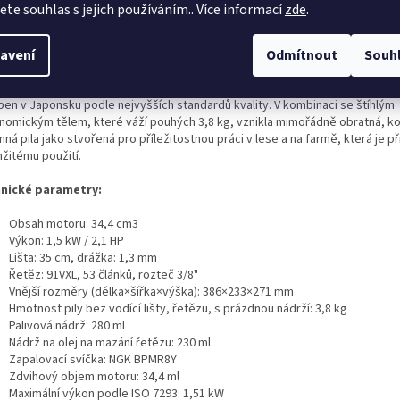
jete souhlas s jejich používáním.. Více informací
zde
.
ailní popis produktu
avení
Odmítnout
Souh
ce automatického sytiče řídí množství paliva v závislosti na teplotě motoru
ytuje optimální výkon bez použití páčky sytiče. Výkonný motor o obsahu 34
ben v Japonsku podle nejvyšších standardů kvality. V kombinaci se štíhlým
nomickým tělem, které váží pouhých 3,8 kg, vznikla mimořádně obratná, k
ná pila jako stvořená pro příležitostnou práci v lese a na farmě, která je p
žitému použití.
nické parametry:
Obsah motoru: 34,4 cm3
Výkon: 1,5 kW / 2,1 HP
Lišta: 35 cm, drážka: 1,3 mm
Řetěz: 91VXL, 53 článků, rozteč 3/8"
Vnější rozměry (délka×šířka×výška): 386×233×271 mm
Hmotnost pily bez vodící lišty, řetězu, s prázdnou nádrží: 3,8 kg
Palivová nádrž: 280 ml
Nádrž na olej na mazání řetězu: 230 ml
Zapalovací svíčka: NGK BPMR8Y
Zdvihový objem motoru: 34,4 ml
Maximální výkon podle ISO 7293: 1,51 kW