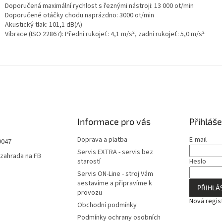
Doporučená maximální rychlost s řeznými nástroji: 13 000 ot/min
Doporučené otáčky chodu naprázdno: 3000 ot/min
Akustický tlak: 101,1 dB(A)
Vibrace (ISO 22867): Přední rukojeť: 4,1 m/s², zadní rukojeť: 5,0 m/s²
Informace pro vás
Přihláše
Doprava a platba
E-mail
9047
Servis EXTRA - servis bez
zahrada na FB
starostí
Heslo
Servis ON-Line - stroj Vám
sestavíme a připravíme k
PŘIHLÁS
provozu
Nová regis
Obchodní podmínky
Podmínky ochrany osobních