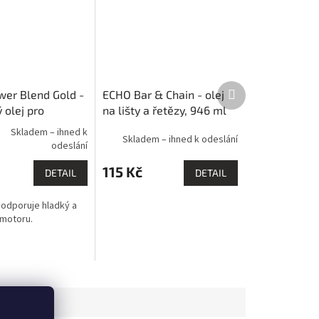
Další
er Blend Gold -
ECHO Bar & Chain - olej
produkt
 olej pro
na lišty a řetězy, 946 ml
 motory, 1l
Skladem – ihned k
Skladem – ihned k odeslání
odeslání
115 Kč
DETAIL
DETAIL
odporuje hladký a
 motoru.