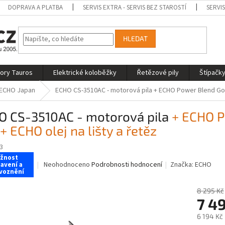
DOPRAVA A PLATBA
SERVIS EXTRA - SERVIS BEZ STAROSTÍ
SERVI
HLEDAT
tory Tauros
Elektrické koloběžky
Řetězové pily
Štípačky
ECHO Japan
ECHO CS-3510AC - motorová pila
+ ECHO Power Blend Gold
O CS-3510AC - motorová pila
+ ECHO P
 + ECHO olej na lišty a řetěz
3
žnost
Průměrné
Neohodnoceno
Podrobnosti hodnocení
Značka:
ECHO
avení a
voznění
hodnocení
produktu
8 295 Kč
je
7 4
0,0
z
6 194 Kč
5