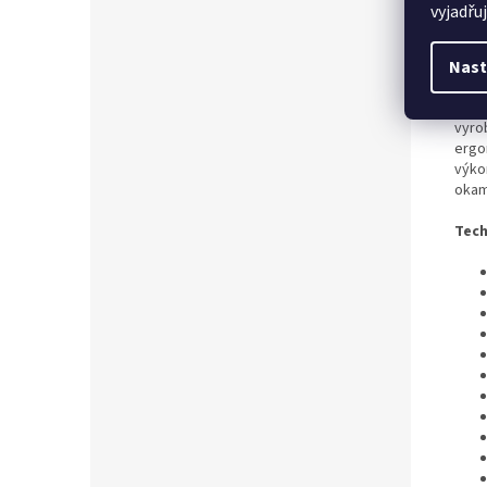
vyjadřu
Det
Nast
Funk
posk
vyro
ergo
výkon
okam
Tech