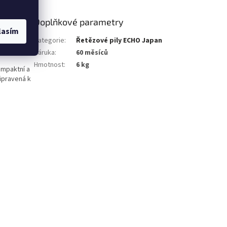
Doplňkové parametry
lasím
, čímž
Kategorie
:
Řetězové pily ECHO Japan
,4 cm3 je
Záruka
:
60 měsíců
Hmotnost
:
6 kg
ompaktní a
řipravená k