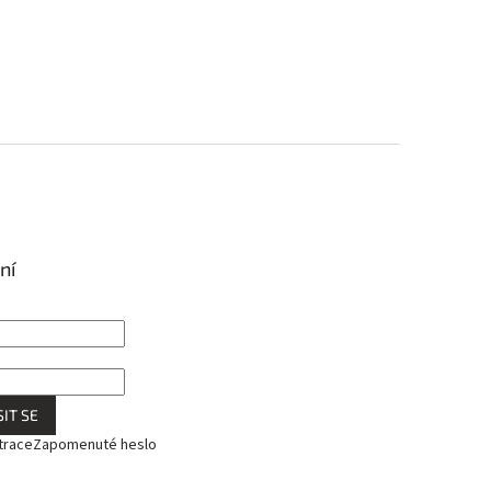
ní
IT SE
trace
Zapomenuté heslo