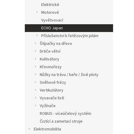
n
Elektrické
e
Motorové
l
Vyvětvovací
ECHO Japan
Příslušenství k řetězovým pilám
Štípačky na dřevo
Drtiče větví
Kultivátory
Křovinořezy
Nůžky na trávu / keře / živé ploty
Sněhové frézy
Vertikutátory
Vysavače listí
Vyžínače
ROBUS - víceúčelový systém
Čistící a zametací stroje
Elektromobilita