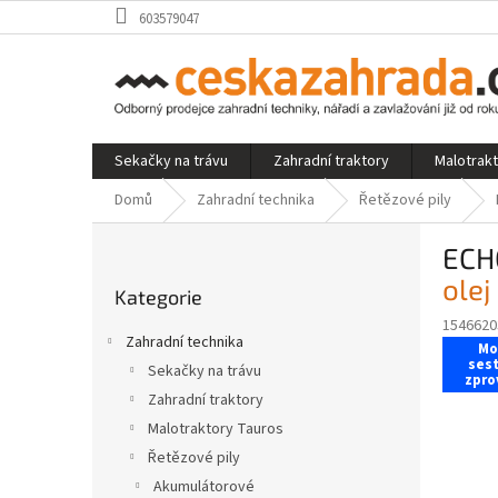
Přejít
603579047
na
obsah
Sekačky na trávu
Zahradní traktory
Malotrak
Domů
Zahradní technika
Řetězové pily
P
ECH
o
Přeskočit
s
olej
Kategorie
kategorie
t
1546620
r
Zahradní technika
Mo
a
sest
Sekačky na trávu
n
zpro
Zahradní traktory
n
í
Malotraktory Tauros
p
Řetězové pily
a
Akumulátorové