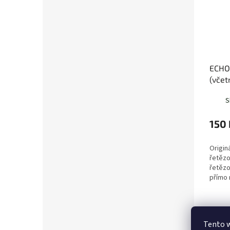
ECHO
(včet
V805
S
150 
Origin
řetězo
řetěz
přímo
Popi
Tento 