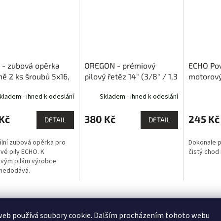
 - zubová opěrka
OREGON - prémiový
ECHO Pow
ně 2 ks šroubů 5x16,
pilový řetěz 14" (3/8" / 1,3
motorový
000000)
mm / 53 článků)
dvoudobé
kladem - ihned k odeslání
Skladem - ihned k odeslání
Průměrné
hodnocení
produktu
Kč
380 Kč
245 Kč
DETAIL
DETAIL
je
5,0
ální zubová opěrka pro
Dokonale p
z
vé pily ECHO. K
čistý chod
5
ovým pilám výrobce
hvězdiček.
 nedodává.
s
Podobné (2)
Značka
Ostatní informace
web používá soubory cookie. Dalším procházením tohoto webu