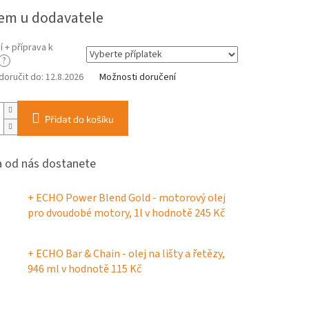
em u dodavatele
 + příprava k
?
oručit do:
12.8.2026
Možnosti doručení
Přidat do košíku
 od nás dostanete
+ ECHO Power Blend Gold - motorový olej
pro dvoudobé motory, 1l
v hodnotě 245 Kč
+ ECHO Bar & Chain - olej na lišty a řetězy,
946 ml
v hodnotě 115 Kč