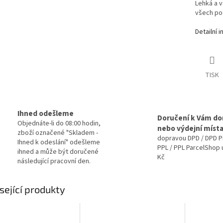
Lehká a v
všech po
A
Detailní 
TISK
Ihned odešleme
Doručení k Vám d
Objednáte-li do 08:00 hodin,
nebo výdejní míst
zboží označené "Skladem -
dopravou DPD / DPD P
Ihned k odeslání" odešleme
PPL / PPL ParcelShop 
ihned a může být doručené
Kč
následující pracovní den.
sející produkty