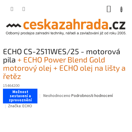
Přejít
NÁKUP
na
obsah
KOŠÍK
ECHO CS-2511WES/25 - motorová
pila
+ ECHO Power Blend Gold
motorový olej + ECHO olej na lišty a
řetěz
15464200
Možnost
Průměrné
Neohodnoceno
Podrobnosti hodnocení
sestavení a
zprovoznění
hodnocení
Značka:
ECHO
produktu
je
0,0
z
5