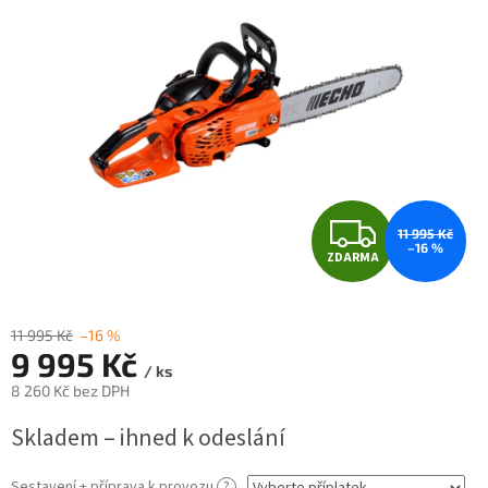
hvězdiček.
Z
11 995 Kč
–16 %
ZDARMA
D
A
11 995 Kč
–16 %
9 995 Kč
R
/ ks
8 260 Kč
bez DPH
M
Měrná
Skladem – ihned k odeslání
cena:
A
Sestavení + příprava k provozu
?