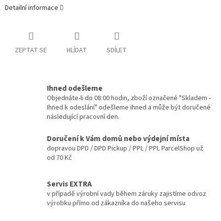
Detailní informace
ZEPTAT SE
HLÍDAT
SDÍLET
Ihned odešleme
Objednáte-li do 08:00 hodin, zboží označené "Skladem -
Ihned k odeslání" odešleme ihned a může být doručené
následující pracovní den.
Doručení k Vám domů nebo výdejní místa
dopravou DPD / DPD Pickup / PPL / PPL ParcelShop už
od 70 Kč
Servis EXTRA
v případě výrobní vady během záruky zajistíme odvoz
výrobku přímo od zákazníka do našeho servisu