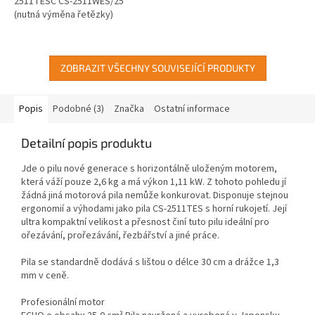
2511TESC CS-2511WES/25
(nutná výměna řetězky)
ZOBRAZIT VŠECHNY SOUVISEJÍCÍ PRODUKTY
Popis
Podobné (3)
Značka
Ostatní informace
Detailní popis produktu
Jde o pilu nové generace s horizontálně uloženým motorem,
která váží pouze 2,6 kg a má výkon 1,11 kW. Z tohoto pohledu jí
žádná jiná motorová pila nemůže konkurovat. Disponuje stejnou
ergonomií a výhodami jako pila CS-2511TES s horní rukojetí. Její
ultra kompaktní velikost a přesnost činí tuto pilu ideální pro
ořezávání, prořezávání, řezbářství a jiné práce.
Pila se standardně dodává s lištou o délce 30 cm a drážce 1,3
mm v ceně.
Profesionální motor