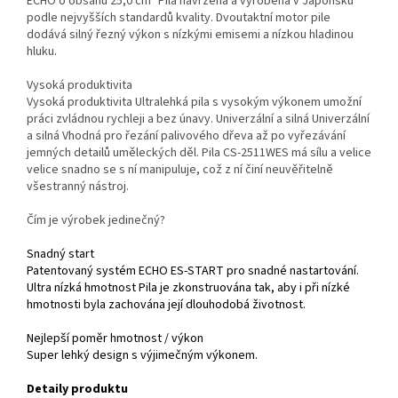
ECHO o obsahu 25,0 cm³ Pila navržená a vyrobená v Japonsku
podle nejvyšších standardů kvality. Dvoutaktní motor pile
dodává silný řezný výkon s nízkými emisemi a nízkou hladinou
hluku.
Vysoká produktivita
Vysoká produktivita Ultralehká pila s vysokým výkonem umožní
práci zvládnou rychleji a bez únavy. Univerzální a silná Univerzální
a silná Vhodná pro řezání palivového dřeva až po vyřezávání
jemných detailů uměleckých děl. Pila CS-2511WES má sílu a velice
velice snadno se s ní manipuluje, což z ní činí neuvěřitelně
všestranný nástroj.
Čím je výrobek jedinečný?
Snadný start
Patentovaný systém ECHO ES-START pro snadné nastartování.
Ultra nízká hmotnost Pila je zkonstruována tak, aby i při nízké
hmotnosti byla zachována její dlouhodobá životnost.
Nejlepší poměr hmotnost / výkon
Super lehký design s výjimečným výkonem.
Detaily produktu