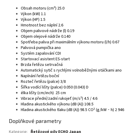
Obsah motoru (cm³) 25.0
Výkon (kW) 1.1
Výkon (HP) 1.5
Hmotnost bez náplní 2.6
Objem palivové nádrže (l) 0.19
Objem olejové nádrže 0.140
Spotřeba paliva při maximálním výkonu motoru (l/h) 0.67
Palivová pumpička ano
Systém zapalování CDI
Startovací asistent ES-start
Brzda řetězu setrvačná
Automatický sytič s rychlými volnoběžnými otáčkami ano
Napínání řetězu boční
Rozteč řetězu (palce) 3/8
Šířka vodící lišty (palce) 0.050 (0.043) D
élka lišty (cm/inch) 25 cm
Vibrace přední/zadní rukojeť (m/s²) 4.5 / 4.6
Hladina akustického výkonu (dB (A)) 108.5
Hladina akustického tlaku (dB (A)) 98.5 CO² (g/kW・h) 2 946
Doplňkové parametry
Kategorie
:
Řetězové pily ECHO Japan