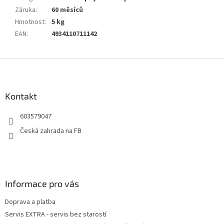
Záruka
:
60 měsíců
Hmotnost
:
5 kg
EAN
:
4934110711142
Z
á
p
a
Kontakt
t
603579047
í
Česká zahrada na FB
Informace pro vás
Doprava a platba
Servis EXTRA - servis bez starostí