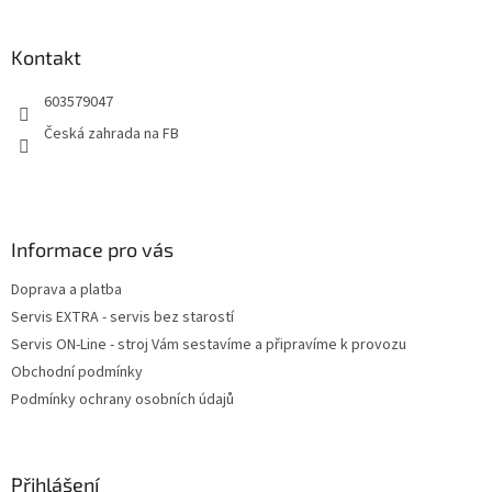
á
p
a
Kontakt
t
603579047
í
Česká zahrada na FB
Informace pro vás
Doprava a platba
Servis EXTRA - servis bez starostí
Servis ON-Line - stroj Vám sestavíme a připravíme k provozu
Obchodní podmínky
Podmínky ochrany osobních údajů
Přihlášení