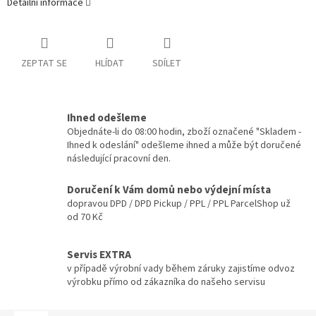
Detailní informace
ZEPTAT SE
HLÍDAT
SDÍLET
Ihned odešleme
Objednáte-li do 08:00 hodin, zboží označené "Skladem -
Ihned k odeslání" odešleme ihned a může být doručené
následující pracovní den.
Doručení k Vám domů nebo výdejní místa
dopravou DPD / DPD Pickup / PPL / PPL ParcelShop už
od 70 Kč
Servis EXTRA
v případě výrobní vady během záruky zajistíme odvoz
výrobku přímo od zákazníka do našeho servisu