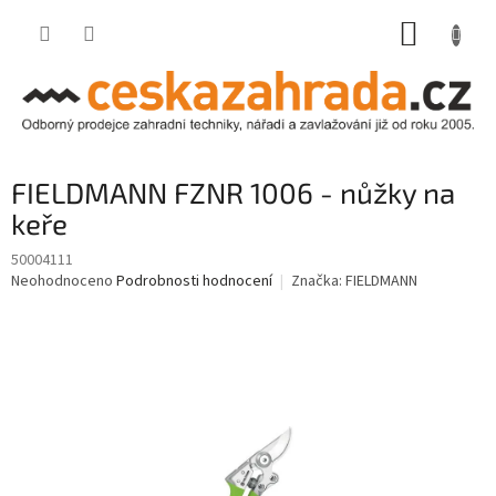
Přejít
NÁKUP
na
obsah
KOŠÍK
FIELDMANN FZNR 1006 - nůžky na
keře
50004111
Průměrné
Neohodnoceno
Podrobnosti hodnocení
Značka:
FIELDMANN
hodnocení
produktu
je
0,0
z
5
hvězdiček.