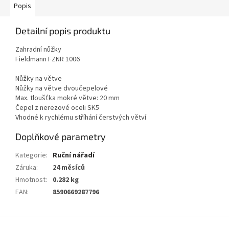
Popis
Detailní popis produktu
Zahradní nůžky
Fieldmann FZNR 1006
Nůžky na větve
Nůžky na větve dvoučepelové
Max. tloušťka mokré větve: 20 mm
Čepel z nerezové oceli SK5
Vhodné k rychlému stříhání čerstvých větví
Doplňkové parametry
Kategorie
:
Ruční nářadí
Záruka
:
24 měsíců
Hmotnost
:
0.282 kg
EAN
:
8590669287796
Z