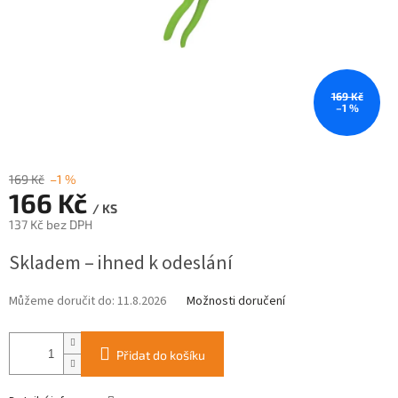
169 Kč
–1 %
169 Kč
–1 %
166 Kč
/ KS
137 Kč bez DPH
Měrná
Skladem – ihned k odeslání
cena:
Můžeme doručit do:
11.8.2026
Možnosti doručení
Přidat do košíku