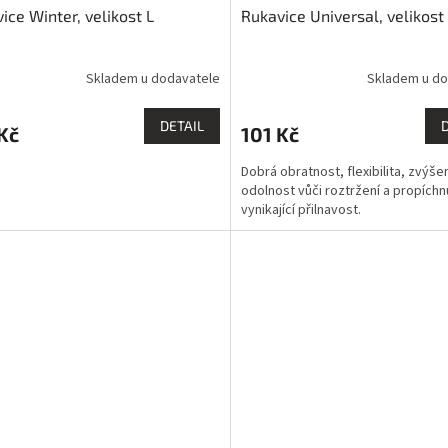
ice Winter, velikost L
Rukavice Universal, velikost
Skladem u dodavatele
Skladem u do
DETAIL
Kč
101 Kč
Dobrá obratnost, flexibilita, zvýše
odolnost vůči roztržení a propíchnu
vynikající přilnavost.