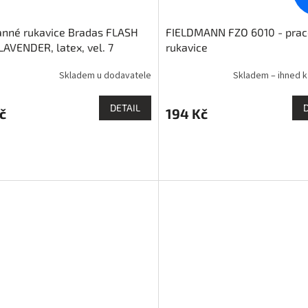
anné rukavice Bradas FLASH
FIELDMANN FZO 6010 - prac
LAVENDER, latex, vel. 7
rukavice
Skladem u dodavatele
Skladem – ihned k
DETAIL
č
194 Kč