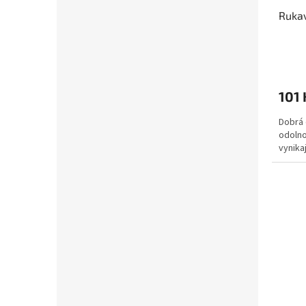
Rukav
101 
Dobrá 
odolno
vynikaj