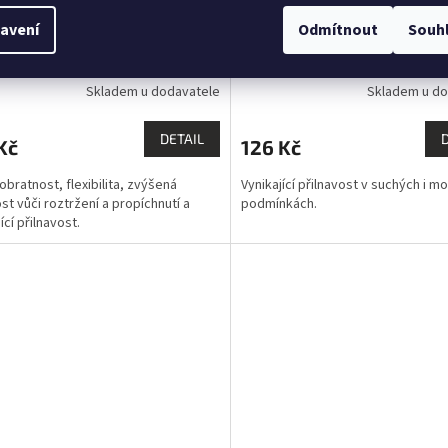
avení
Odmítnout
Souh
ice Universal, velikost XL
Rukavice Professional, velik
Skladem u dodavatele
Skladem u do
DETAIL
Kč
126 Kč
obratnost, flexibilita, zvýšená
Vynikající přilnavost v suchých i m
st vůči roztržení a propíchnutí a
podmínkách.
ící přilnavost.