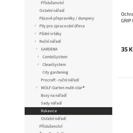
Příslušenství
Ostatní nářadí
Ochr
Pásové přepravníky / dumpery
GRIP 
Pily pro zpracování dřeva
Půdní vrtáky
Ruční nářadí
35 K
GARDENA
CombiSystem
CleanSystem
City gardening
Procraft - ruční nářadí
WOLF-Garten multi-star®
Boxy na nářadí
Sady nářadí
Rukavice
Ostatní nářadí
Příslušenství