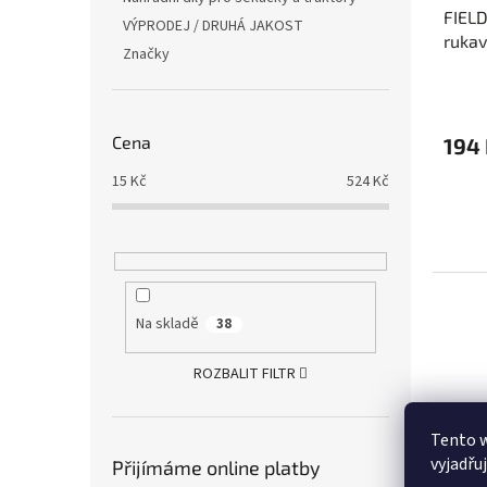
FIELD
VÝPRODEJ / DRUHÁ JAKOST
rukavi
Značky
Cena
194
15
Kč
524
Kč
Na skladě
38
ROZBALIT FILTR
Tento 
vyjadřu
Přijímáme online platby