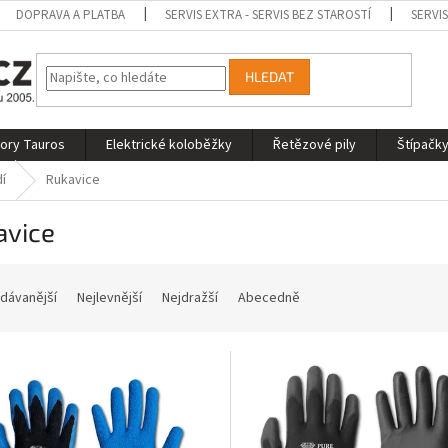
DOPRAVA A PLATBA
SERVIS EXTRA - SERVIS BEZ STAROSTÍ
SERVI
HLEDAT
tory Tauros
Elektrické koloběžky
Řetězové pily
Štípačky
í
Rukavice
avice
dávanější
Nejlevnější
Nejdražší
Abecedně