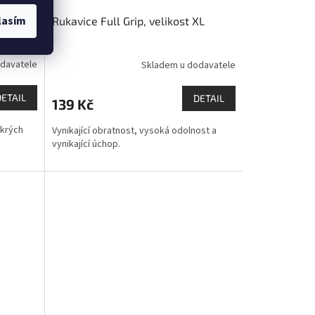
lasím
ost XL
Rukavice Full Grip, velikost XL
davatele
Skladem u dodavatele
DETAIL
DETAIL
139 Kč
okrých
Vynikající obratnost, vysoká odolnost a
vynikající úchop.