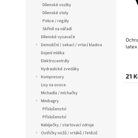
s
o
n
Dílenské vozíky
p
d
e
Dílenské stoly
r
u
l
o
k
Police / regály
d
t
Skříně na nářadí
u
ů
Dílenské vysavače
Ochra
k
Demoliční / sekací / vrtací kladiva
latex 
t
Dojení mléka
ů
Elektrocentrály
Hydraulické zvedáky
21 K
Kompresory
Lisy na ovoce
Michadla / míchačky
Minibagry
Příslušenství
Příslušenství
Nabíječky / startovací zdroje
Ostřičky nožů / vrtáků / řetězů