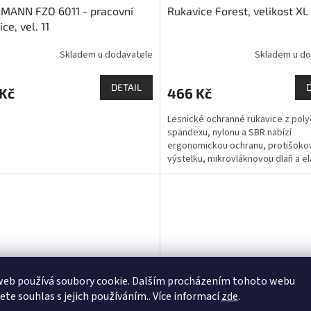
MANN FZO 6011 - pracovní
Rukavice Forest, velikost XL
ce, vel. 11
Skladem u dodavatele
Skladem u do
DETAIL
 Kč
466 Kč
Lesnické ochranné rukavice z poly
spandexu, nylonu a SBR nabízí
ergonomickou ochranu, protišoko
výstelku, mikrovláknovou dlaň a el
manžety pro bezpečnou a...
web používá soubory cookie. Dalším procházením tohoto webu
jete souhlas s jejich používáním.. Více informací
zde
.