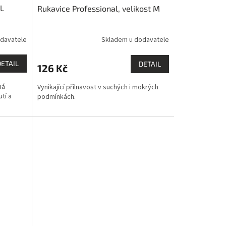
 L
Rukavice Professional, velikost M
davatele
Skladem u dodavatele
DETAIL
DETAIL
126 Kč
ná
Vynikající přilnavost v suchých i mokrých
tí a
podmínkách.