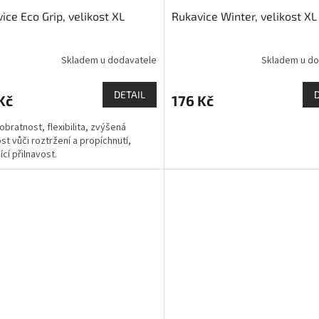
ice Eco Grip, velikost XL
Rukavice Winter, velikost XL
Skladem u dodavatele
Skladem u do
DETAIL
Kč
176 Kč
obratnost, flexibilita, zvýšená
st vůči roztržení a propíchnutí,
ící přilnavost.