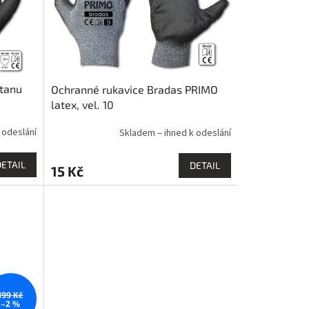
etanu
Ochranné rukavice Bradas PRIMO
latex, vel. 10
 odeslání
Skladem – ihned k odeslání
DETAIL
DETAIL
15 Kč
199 Kč
–2 %