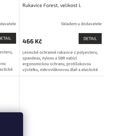
Rukavice Forest, velikost L
davatele
Skladem u dodavatele
DETAIL
DETAIL
466 Kč
esteru,
Lesnické ochranné rukavice z polyesteru,
spandexu, nylonu a SBR nabízí
vou
ergonomickou ochranu, protišokovou
astické
výstelku, mikrovláknovou dlaň a elastické
manžety pro bezpečnou a...