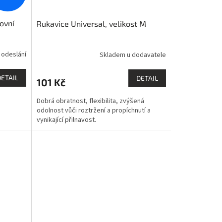
ovní
Rukavice Universal, velikost M
 odeslání
Skladem u dodavatele
DETAIL
DETAIL
101 Kč
Dobrá obratnost, flexibilita, zvýšená
odolnost vůči roztržení a propíchnutí a
vynikající přilnavost.