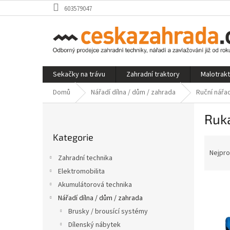
Přejít
603579047
na
obsah
Sekačky na trávu
Zahradní traktory
Malotrak
Domů
Nářadí dílna / dům / zahrada
Ruční nářad
P
Ruk
o
Přeskočit
s
Kategorie
kategorie
Ř
t
a
r
Nejpro
Zahradní technika
z
a
Elektromobilita
e
n
V
n
Akumulátorová technika
n
ý
í
í
Nářadí dílna / dům / zahrada
p
p
p
Brusky / brousící systémy
i
r
a
Dílenský nábytek