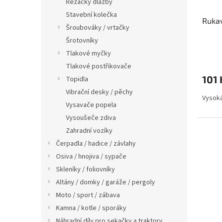
Řezačky dlažby
Stavební kolečka
Rukav
Šroubováky / vrtačky
Šrotovníky
Tlakové myčky
Tlakové postřikovače
101 
Topidla
Vibrační desky / pěchy
Vysoká
Vysavače popela
Vysoušeče zdiva
Zahradní vozíky
Čerpadla / hadice / závlahy
Osiva / hnojiva / sypače
Skleníky / foliovníky
Altány / domky / garáže / pergoly
Moto / sport / zábava
Kamna / kotle / sporáky
Náhradní díly pro sekačky a traktory