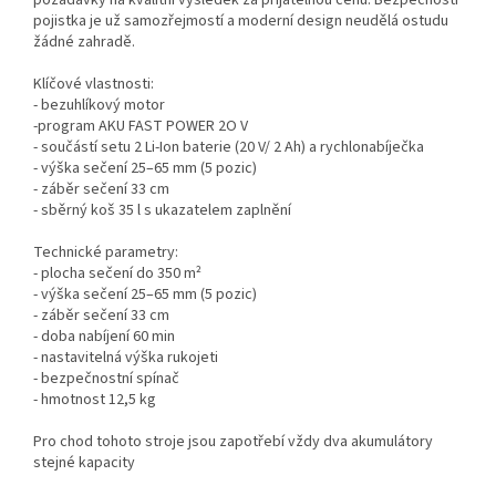
požadavky na kvalitní výsledek za přijatelnou cenu. Bezpečností
pojistka je už samozřejmostí a moderní design neudělá ostudu
žádné zahradě.
Klíčové vlastnosti:
- bezuhlíkový motor
-program AKU FAST POWER 2O V
- součástí setu 2 Li-Ion baterie (20 V/ 2 Ah) a rychlonabíječka
- výška sečení 25–65 mm (5 pozic)
- záběr sečení 33 cm
- sběrný koš 35 l s ukazatelem zaplnění
Technické parametry:
- plocha sečení do 350 m²
- výška sečení 25–65 mm (5 pozic)
- záběr sečení 33 cm
- doba nabíjení 60 min
- nastavitelná výška rukojeti
- bezpečnostní spínač
- hmotnost 12,5 kg
Pro chod tohoto stroje jsou zapotřebí vždy dva akumulátory
stejné kapacity