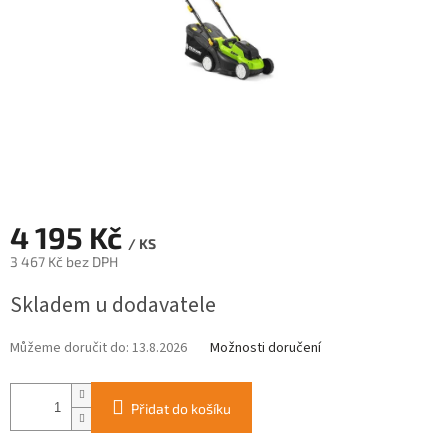
4 195 Kč
/ KS
3 467 Kč bez DPH
Měrná
Skladem u dodavatele
cena:
Můžeme doručit do:
13.8.2026
Možnosti doručení
Přidat do košíku