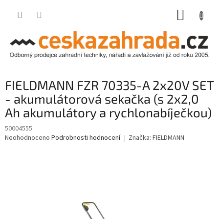
Přejít
NÁKUP
na
obsah
KOŠÍK
FIELDMANN FZR 70335-A 2x20V SET
- akumulátorová sekačka (s 2x2,0
Ah akumulátory a rychlonabíječkou)
50004555
Průměrné
Neohodnoceno
Podrobnosti hodnocení
Značka:
FIELDMANN
hodnocení
produktu
je
0,0
z
5
hvězdiček.