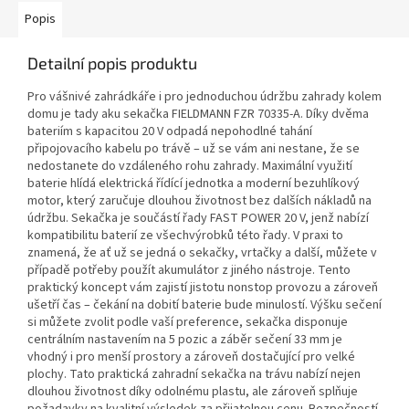
Popis
Detailní popis produktu
Pro vášnivé zahrádkáře i pro jednoduchou údržbu zahrady kolem
domu je tady aku sekačka FIELDMANN FZR 70335-A. Díky dvěma
bateriím s kapacitou 20 V odpadá nepohodlné tahání
připojovacího kabelu po trávě – už se vám ani nestane, že se
nedostanete do vzdáleného rohu zahrady. Maximální využití
baterie hlídá elektrická řídící jednotka a moderní bezuhlíkový
motor, který zaručuje dlouhou životnost bez dalších nákladů na
údržbu. Sekačka je součástí řady FAST POWER 20 V, jenž nabízí
kompatibilitu baterií ze všechvýrobků této řady. V praxi to
znamená, že ať už se jedná o sekačky, vrtačky a další, můžete v
případě potřeby použít akumulátor z jiného nástroje. Tento
praktický koncept vám zajistí jistotu nonstop provozu a zároveň
ušetří čas – čekání na dobití baterie bude minulostí. Výšku sečení
si můžete zvolit podle vaší preference, sekačka disponuje
centrálním nastavením na 5 pozic a záběr sečení 33 mm je
vhodný i pro menší prostory a zároveň dostačující pro velké
plochy. Tato praktická zahradní sekačka na trávu nabízí nejen
dlouhou životnost díky odolnému plastu, ale zároveň splňuje