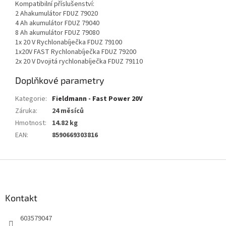
Kompatibilní příslušenství:
2 Ahakumulátor FDUZ 79020
4 Ah akumulátor FDUZ 79040
8 Ah akumulátor FDUZ 79080
1x 20 V Rychlonabíječka FDUZ 79100
1x20V FAST Rychlonabíječka FDUZ 79200
2x 20 V Dvojitá rychlonabíječka FDUZ 79110
Doplňkové parametry
Kategorie
:
Fieldmann - Fast Power 20V
Záruka
:
24 měsíců
Hmotnost
:
14.82 kg
EAN
:
8590669303816
Z
á
p
a
Kontakt
t
603579047
í