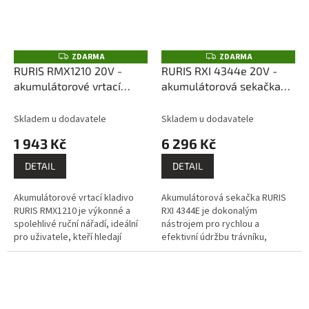
ZDARMA
ZDARMA
Z
Z
D
D
RURIS RMX1210 20V -
RURIS RXI 4344e 20V -
A
A
akumulátorové vrtací
akumulátorová sekačka
R
R
M
M
kladivo (bez akumulátoru
(bez akumulátoru a
A
A
a nabíječky)
nabíječky)
Skladem u dodavatele
Skladem u dodavatele
1 943 Kč
6 296 Kč
DETAIL
DETAIL
Akumulátorové vrtací kladivo
Akumulátorová sekačka RURIS
RURIS RMX1210 je výkonné a
RXI 4344E je dokonalým
spolehlivé ruční nářadí, ideální
nástrojem pro rychlou a
pro uživatele, kteří hledají
efektivní údržbu trávníku,
efektivitu a výkon při vrtacích a
doporučuje se pro plochy do
demoličních pracích....
650 m2. S bezuhlíkovým
elektromotorem nabízí...