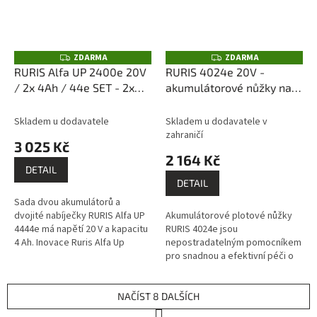
ZDARMA
ZDARMA
Z
Z
D
D
RURIS Alfa UP 2400e 20V
RURIS 4024e 20V -
A
A
/ 2x 4Ah / 44e SET - 2x
akumulátorové nůžky na
R
R
M
M
akumulátor s dvojitou
živý plot (bez akumulátoru
A
A
nabíječkou
a nabíječky)
Skladem u dodavatele
Skladem u dodavatele v
zahraničí
3 025 Kč
2 164 Kč
DETAIL
DETAIL
Sada dvou akumulátorů a
dvojité nabíječky RURIS Alfa UP
Akumulátorové plotové nůžky
4444e má napětí 20 V a kapacitu
RURIS 4024e jsou
4 Ah. Inovace Ruris Alfa Up
nepostradatelným pomocníkem
umožňuje restart baterie i po
pro snadnou a efektivní péči o
delším skladování mezi 6 až 12...
váš živý plot. S celkovým
výkonem 80 Wh plotové nůžky
poskytují svobodu...
NAČÍST 8 DALŠÍCH
S