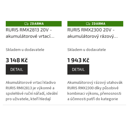
ZDARMA
ZDARMA
Z
Z
D
D
RURIS RMX2813 20V -
RURIS RMX2300 20V -
A
A
akumulátorové vrtací
akumulátorový rázový
R
R
M
M
kladivo (bez akumulátoru
utahovák (bez
A
A
a nabíječky)
akumulátoru a nabíječky)
Skladem u dodavatele
Skladem u dodavatele
3 148 Kč
1 943 Kč
DETAIL
DETAIL
Akumulátorové vrtací kladivo
Akumulátorový rázový utahovák
RURIS RMX2813 je výkonné a
RURIS RMX2300 díky působivé
spolehlivé ruční nářadí, ideální
kombinaci výkonu, přenosnosti
pro uživatele, kteří hledají
a účinnosti patří do kategorie
efektivitu a výkon při vrtacích a
nástrojů, které si dokázaly
demoličních pracích....
získat uznání uživatelů.