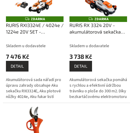
k
p
t
r
ů
o
ZDARMA
ZDARMA
Z
Z
D
D
d
RURIS RXI3324E / 4024e /
RURIS RX 3324 20V -
A
A
u
1224e 20V SET -
akumulátorová sekačka
R
R
M
M
k
akumulátorová sekačka,
(bez akumulátoru a
A
A
t
nůžky na živý plot a
nabíječky)
Skladem u dodavatele
Skladem u dodavatele
ů
foukač (s 4,0 Ah
7 476 Kč
3 738 Kč
akumulátorem a
nabíječkou)
DETAIL
DETAIL
Akumulátorová sada nářadí pro
Akumulátorová sekačka pomáhá
úpravu zahrady obsahuje Aku
s rychlou a efektivní údržbou
sekačku RXI3324E, Aku plotové
trávníku o ploše do 300 m2. Díky
nůžky 4024e, Aku fukar listí
bezkartáčovému elektromotoru
1224e a Akumulátor 20 V/4 Ah
nabízí sekačka vysoký výkon a
Alfa UP 2400e s nabíječkou 24e.
nízkou hladinu hluku pro...