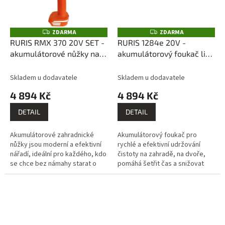
ZDARMA
ZDARMA
Z
Z
D
D
RURIS RMX 370 20V SET -
RURIS 1284e 20V -
A
A
akumulátorové nůžky na
akumulátorový foukač listí
R
R
M
M
větve (s 2,0 Ah
(bez akumulátoru a
A
A
akumulátorem a
nabíječky)
Skladem u dodavatele
Skladem u dodavatele
nabíječkou)
4 894 Kč
4 894 Kč
DETAIL
DETAIL
Akumulátorové zahradnické
Akumulátorový foukač pro
nůžky jsou moderní a efektivní
rychlé a efektivní udržování
nářadí, ideální pro každého, kdo
čistoty na zahradě, na dvoře,
se chce bez námahy starat o
pomáhá šetřit čas a snižovat
svoji zahradu.
námahu.