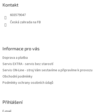
a
Kontakt
t
603579047
í
Česká zahrada na FB
Informace pro vás
Doprava a platba
Servis EXTRA - servis bez starostí
Servis ON-Line - stroj Vám sestavíme a připravíme k provozu
Obchodní podmínky
Podmínky ochrany osobních údajů
Přihlášení
E-mail