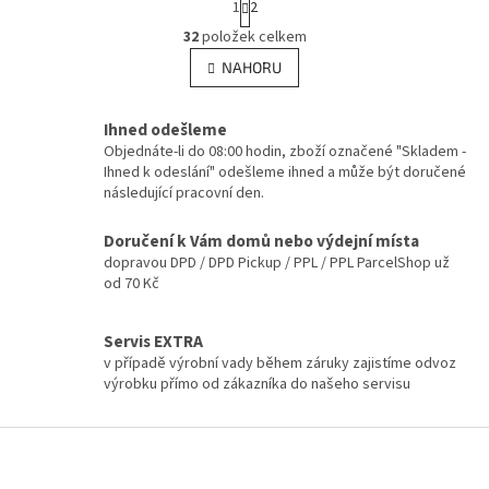
1
2
t
O
r
32
položek celkem
v
á
l
NAHORU
n
á
k
d
o
v
Ihned odešleme
a
á
c
Objednáte-li do 08:00 hodin, zboží označené "Skladem -
n
í
Ihned k odeslání" odešleme ihned a může být doručené
í
p
následující pracovní den.
r
v
Doručení k Vám domů nebo výdejní místa
k
dopravou DPD / DPD Pickup / PPL / PPL ParcelShop už
y
od 70 Kč
v
ý
p
Servis EXTRA
i
v případě výrobní vady během záruky zajistíme odvoz
s
výrobku přímo od zákazníka do našeho servisu
u
Z
á
p