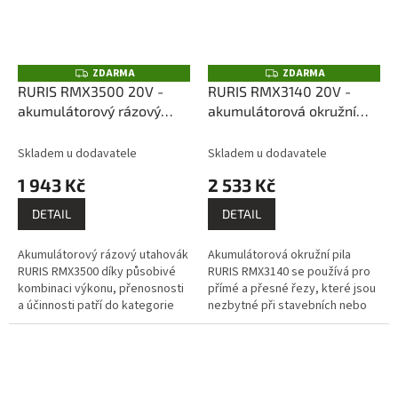
ZDARMA
ZDARMA
Z
Z
D
D
RURIS RMX3500 20V -
RURIS RMX3140 20V -
A
A
akumulátorový rázový
akumulátorová okružní
R
R
M
M
utahovák (bez
pila (bez akumulátoru a
A
A
akumulátoru a nabíječky)
nabíječky)
Skladem u dodavatele
Skladem u dodavatele
1 943 Kč
2 533 Kč
DETAIL
DETAIL
Akumulátorový rázový utahovák
Akumulátorová okružní pila
RURIS RMX3500 díky působivé
RURIS RMX3140 se používá pro
kombinaci výkonu, přenosnosti
přímé a přesné řezy, které jsou
a účinnosti patří do kategorie
nezbytné při stavebních nebo
nástrojů, které si dokázaly
opravárenských pracích. Pila je
získat uznání uživatelů.
užitečná zejména pro dlouhé,...