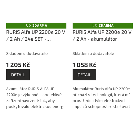
ZDARMA
ZDARMA
Z
Z
D
D
RURIS Alfa UP 2200e 20 V
RURIS Alfa UP 2200e 20 V
A
A
/ 2 Ah / 24e SET -
/ 2 Ah - akumulátor
R
R
M
M
akumulátor s nabíječkou
A
A
Skladem u dodavatele
Skladem u dodavatele
1 205 Kč
1 058 Kč
DETAIL
DETAIL
Akumulátor RURIS ALFA UP
Akumulátor Ruris Alfa UP 2200e
2200e je výkonné a spolehlivé
přichází s technologií, která má
zařízení navržené tak, aby
prostřednictvím elektrických
poskytovalo elektrickou energii
impulzů schopnost restartovat
efektivním způsobem.
akumulátor, když je vybitý nebo
Doporučená provozní teplota
skladovaný na delší...
baterie je...