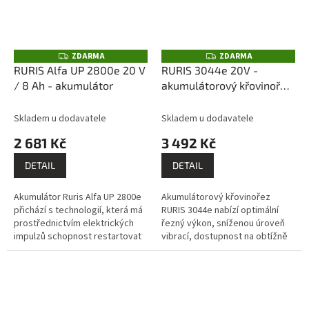
ZDARMA
ZDARMA
Z
Z
D
D
RURIS Alfa UP 2800e 20 V
RURIS 3044e 20V -
A
A
/ 8 Ah - akumulátor
akumulátorový křovinořez
R
R
M
M
(bez akumulátoru a
A
A
nabíječky)
Skladem u dodavatele
Skladem u dodavatele
2 681 Kč
3 492 Kč
DETAIL
DETAIL
Akumulátor Ruris Alfa UP 2800e
Akumulátorový křovinořez
přichází s technologií, která má
RURIS 3044e nabízí optimální
prostřednictvím elektrických
řezný výkon, sníženou úroveň
impulzů schopnost restartovat
vibrací, dostupnost na obtížně
akumulátor, když je vybitý nebo
přístupných místech,
skladovaný na delší...
spolehlivost, odolnost a
zvýšený komfort...