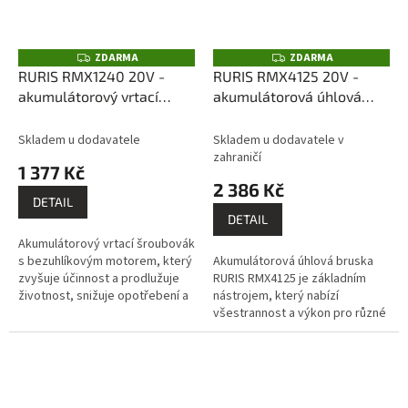
ZDARMA
ZDARMA
Z
Z
D
D
RURIS RMX1240 20V -
RURIS RMX4125 20V -
A
A
akumulátorový vrtací
akumulátorová úhlová
R
R
M
M
šroubovák (bez
bruska (bez akumulátoru
A
A
akumulátoru a nabíječky)
a nabíječky)
Skladem u dodavatele
Skladem u dodavatele v
zahraničí
1 377 Kč
2 386 Kč
DETAIL
DETAIL
Akumulátorový vrtací šroubovák
s bezuhlíkovým motorem, který
Akumulátorová úhlová bruska
zvyšuje účinnost a prodlužuje
RURIS RMX4125 je základním
životnost, snižuje opotřebení a
nástrojem, který nabízí
usnadňuje proces údržby.
všestrannost a výkon pro různé
Bezuhlíkové motory také...
řezací, brusné a dokončovací
práce. Bezuhlíkový motor
nabízí...