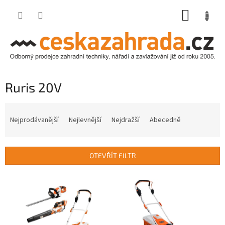
Přejít
NÁKUP
na
obsah
KOŠÍK
Ruris 20V
Ř
a
Nejprodávanější
Nejlevnější
Nejdražší
Abecedně
z
e
n
OTEVŘÍT FILTR
í
p
V
r
ý
o
p
d
i
u
s