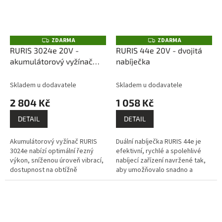
ZDARMA
ZDARMA
Z
Z
D
D
RURIS 3024e 20V -
RURIS 44e 20V - dvojitá
A
A
akumulátorový vyžínač
nabíječka
R
R
M
M
(bez akumulátoru a
A
A
nabíječky)
Skladem u dodavatele
Skladem u dodavatele
2 804 Kč
1 058 Kč
DETAIL
DETAIL
Akumulátorový vyžínač RURIS
Duální nabíječka RURIS 44e je
3024e nabízí optimální řezný
efektivní, rychlé a spolehlivé
výkon, sníženou úroveň vibrací,
nabíjecí zařízení navržené tak,
dostupnost na obtížně
aby umožňovalo snadno a
přístupných místech,
rychle nabíjet dva akumulátory.
spolehlivost, odolnost a
zvýšený komfort při...