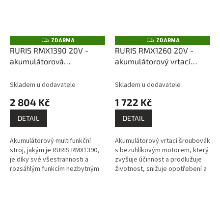
ZDARMA
ZDARMA
Z
Z
D
D
RURIS RMX1390 20V -
RURIS RMX1260 20V -
A
A
akumulátorová
akumulátorový vrtací
R
R
M
M
multifunkční vrtačka (bez
šroubovák (bez
A
A
akumulátoru a nabíječky)
akumulátoru a nabíječky)
Skladem u dodavatele
Skladem u dodavatele
2 804 Kč
1 722 Kč
DETAIL
DETAIL
Akumulátorový multifunkční
Akumulátorový vrtací šroubovák
stroj, jakým je RURIS RMX1390,
s bezuhlíkovým motorem, který
je díky své všestrannosti a
zvyšuje účinnost a prodlužuje
rozsáhlým funkcím nezbytným
životnost, snižuje opotřebení a
nástrojem pro každého
usnadňuje proces údržby.
profesionála nebo kutila. Dá se
Bezuhlíkové motory také...
použít...