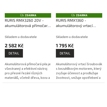
ZDARMA
ZDARMA
Z
Z
D
D
RURIS RMX3260 20V -
RURIS RMX1360 -
A
A
akumulátorová přímočará
akumulátorový vrtací
R
R
M
M
pila (bez akumulátoru a
šroubovák s příklepem
A
A
nabíječky)
(bez akumulátoru a
Skladem u dodavatele
Skladem u dodavatele
nabíječky)
2 582 Kč
1 795 Kč
DETAIL
DETAIL
Akumulátorová přímočará pila je
Akumulátorový vrtací šroubovák
všestranný a efektivní nástroj
s bezuhlíkovým motorem, který
pro přesné řezání různých
zvyšuje účinnost a prodlužuje
materiálů, včetně dřeva, kovu a
životnost, snižuje opotřebení a
plastů.
usnadňuje proces údržby.
Bezuhlíkové motory také...