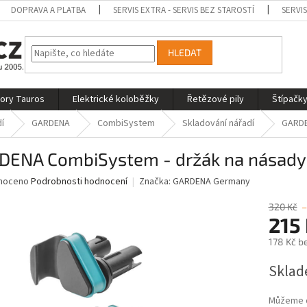
DOPRAVA A PLATBA
SERVIS EXTRA - SERVIS BEZ STAROSTÍ
SERVI
HLEDAT
tory Tauros
Elektrické koloběžky
Řetězové pily
Štípačky
í
GARDENA
CombiSystem
Skladování nářadí
GARDE
DENA CombiSystem - držák na násady
né
noceno
Podrobnosti hodnocení
Značka:
GARDENA Germany
ní
u
320 Kč
–
215
178 Kč b
Měrná
Sklad
ek.
cena:
Můžeme d