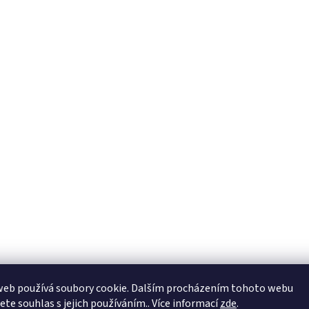
web používá soubory cookie. Dalším procházením tohoto webu
jete souhlas s jejich používáním.. Více informací
zde
.