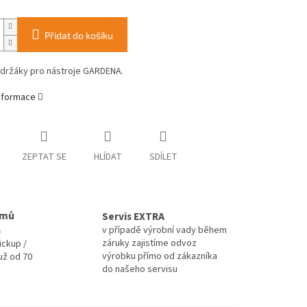
Přidat do košíku
 držáky pro nástroje GARDENA.
informace
ZEPTAT SE
HLÍDAT
SDÍLET
omů
Servis EXTRA
a
v případě výrobní vady během
záruky zajistíme odvoz
ickup /
výrobku přímo od zákazníka
už od 70
do našeho servisu