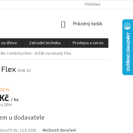
S ON-LINE - STROJ VÁM SESTAVÍME A PŘIPRAVÍME K PROVOZU
Přihlášení
OBCHODNÍ P
NÁKUPNÍ
Prázdný košík
KOŠÍK
 na dřevo
Zahradní technika
Prodejna a servis
Kontakty
NA CombiSystem - držák na násady Flex
 Flex
3508-20
32 %
 Kč
/ ks
ez DPH
em u dodavatele
oručit do:
12.8.2026
Možnosti doručení