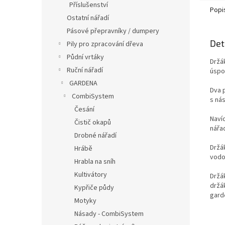
Příslušenství
Popi
Ostatní nářadí
Pásové přepravníky / dumpery
Det
Pily pro zpracování dřeva
Půdní vrtáky
Držá
Ruční nářadí
úspo
GARDENA
Dva p
CombiSystem
s ná
Česání
Naví
Čistič okapů
nářad
Drobné nářadí
Držá
Hrábě
vodo
Hrabla na sníh
Kultivátory
Držá
držá
Kypřiče půdy
gard
Motyky
Násady - CombiSystem