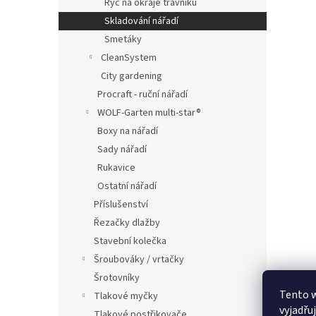
Rýč na okraje trávníku
Skladování nářadí
Smetáky
CleanSystem
City gardening
Procraft - ruční nářadí
WOLF-Garten multi-star®
Boxy na nářadí
Sady nářadí
Rukavice
Ostatní nářadí
Příslušenství
Řezačky dlažby
Stavební kolečka
Šroubováky / vrtačky
Šrotovníky
Tento 
Tlakové myčky
vyjadřu
Tlakové postřikovače