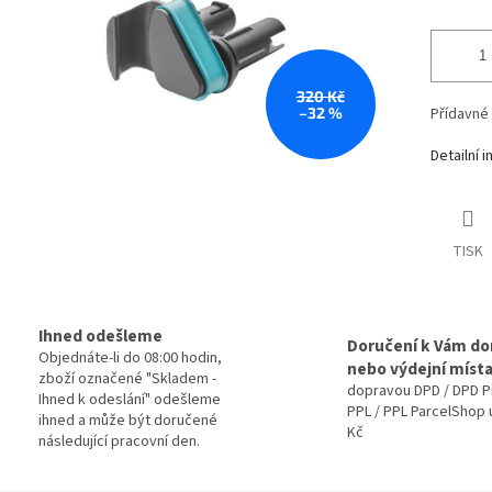
320 Kč
–32 %
Přídavné
Detailní 
TISK
Ihned odešleme
Doručení k Vám d
Objednáte-li do 08:00 hodin,
nebo výdejní míst
zboží označené "Skladem -
dopravou DPD / DPD P
Ihned k odeslání" odešleme
PPL / PPL ParcelShop 
ihned a může být doručené
Kč
následující pracovní den.