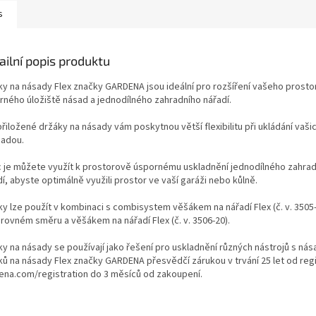
s
ailní popis produktu
ky na násady Flex značky GARDENA jsou ideální pro rozšíření vašeho prost
rného úložiště násad a jednodílného zahradního nářadí.
řiložené držáky na násady vám poskytnou větší flexibilitu při ukládání vaši
sadou.
c je můžete využít k prostorově úspornému uskladnění jednodílného zahra
í, abyste optimálně využili prostor ve vaší garáži nebo kůlně.
ky lze použít v kombinaci s combisystem věšákem na nářadí Flex (č. v. 3505
rovném směru a věšákem na nářadí Flex (č. v. 3506-20).
ky na násady se používají jako řešení pro uskladnění různých nástrojů s ná
ků na násady Flex značky GARDENA přesvědčí zárukou v trvání 25 let od reg
ena.com/registration do 3 měsíců od zakoupení.