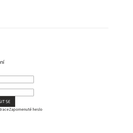
ní
IT SE
trace
Zapomenuté heslo