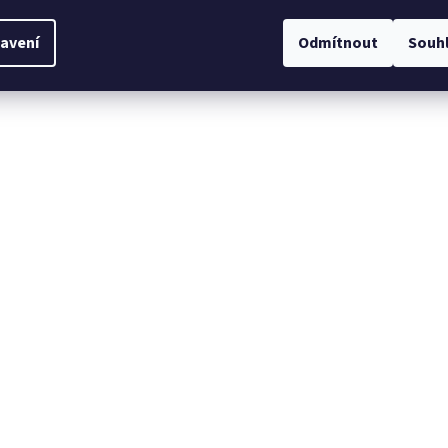
avení
Odmítnout
Souh