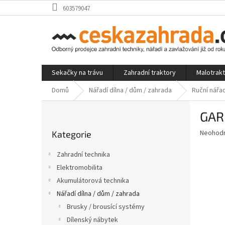
Přejít
603579047
na
obsah
Sekačky na trávu
Zahradní traktory
Malotrak
Domů
Nářadí dílna / dům / zahrada
Ruční nářad
P
GAR
o
Přeskočit
s
Průměr
Neohod
Kategorie
kategorie
t
hodnoce
r
produkt
Zahradní technika
a
je
Elektromobilita
0,0
n
z
Akumulátorová technika
n
5
í
Nářadí dílna / dům / zahrada
hvězdič
p
Brusky / brousící systémy
a
Dílenský nábytek