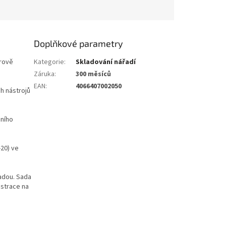
Doplňkové parametry
orově
Kategorie
:
Skladování nářadí
Záruka
:
300 měsíců
EAN
:
4066407002050
ch nástrojů
dního
-20) ve
sadou. Sada
istrace na