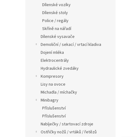
n
Dílenské vozíky
e
Dílenské stoly
l
Police / regály
Skříně na nářadí
Dílenské vysavače
Demoliční / sekací / vrtací kladiva
Dojení mléka
Elektrocentrály
Hydraulické zvedáky
Kompresory
Lisy na ovoce
Michadla / míchačky
Minibagry
Příslušenství
Příslušenství
Nabíječky / startovací zdroje
Ostřičky nožů / vrtáků / řetězů