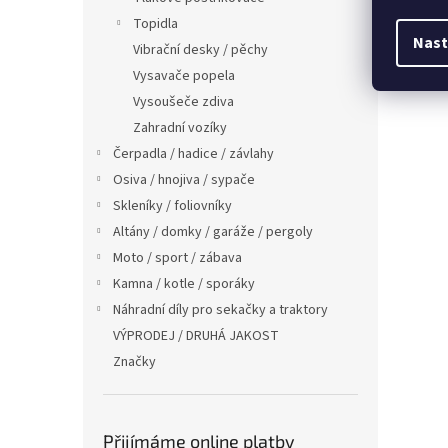
Topidla
Nast
Vibrační desky / pěchy
Vysavače popela
Vysoušeče zdiva
Zahradní vozíky
Čerpadla / hadice / závlahy
Osiva / hnojiva / sypače
Skleníky / foliovníky
Altány / domky / garáže / pergoly
Moto / sport / zábava
Kamna / kotle / sporáky
Náhradní díly pro sekačky a traktory
VÝPRODEJ / DRUHÁ JAKOST
Značky
Přijímáme online platby