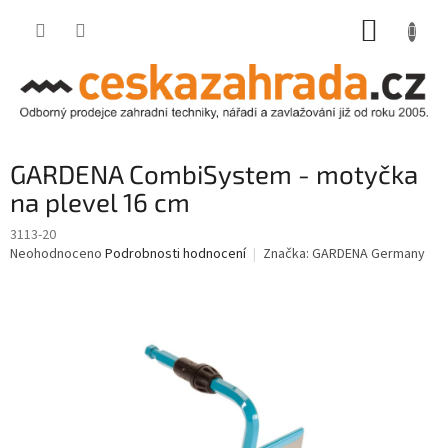
Přejít
NÁKUP
na
obsah
KOŠÍK
GARDENA CombiSystem - motyčka
na plevel 16 cm
3113-20
Průměrné
Neohodnoceno
Podrobnosti hodnocení
Značka:
GARDENA Germany
hodnocení
produktu
je
0,0
z
5
hvězdiček.