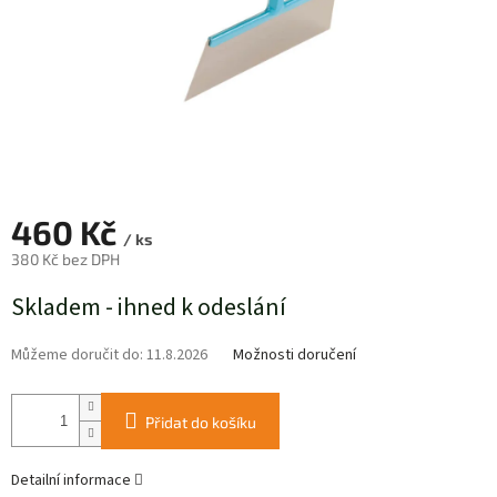
460 Kč
/ ks
380 Kč bez DPH
Měrná
Skladem - ihned k odeslání
cena:
Můžeme doručit do:
11.8.2026
Možnosti doručení
Přidat do košíku
Detailní informace