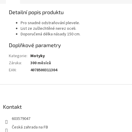
Detailní popis produktu
Pro snadné odstraňování plevele.
List ze zušlechtěné nerez oceli.
Doporučená délka násady 150 cm.
Doplňkové parametry
Kategorie
:
Motyky
Záruka
:
300 měsíců
EAN
:
4078500311304
Z
á
p
a
Kontakt
t
603579047
í
Česká zahrada na FB