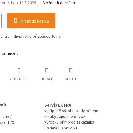
oručit do:
11.8.2026
Možnosti doručení
Přidat do košíku
vná a individuálně přizpůsobitelná.
informace
ZEPTAT SE
HLÍDAT
SDÍLET
omů
Servis EXTRA
a
v případě výrobní vady během
záruky zajistíme odvoz
ickup /
výrobku přímo od zákazníka
už od 70
do našeho servisu