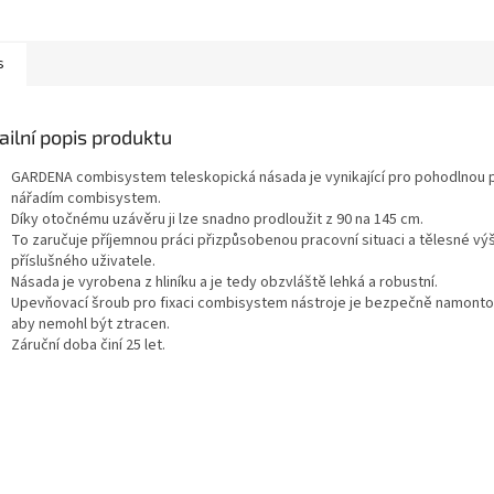
s
ailní popis produktu
GARDENA combisystem teleskopická násada je vynikající pro pohodlnou p
nářadím combisystem.
Díky otočnému uzávěru ji lze snadno prodloužit z 90 na 145 cm.
To zaručuje příjemnou práci přizpůsobenou pracovní situaci a tělesné vý
příslušného uživatele.
Násada je vyrobena z hliníku a je tedy obzvláště lehká a robustní.
Upevňovací šroub pro fixaci combisystem nástroje je bezpečně namonto
aby nemohl být ztracen.
Záruční doba činí 25 let.