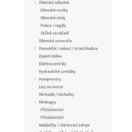
a
Dílenský nábytek
n
Dílenské vozíky
e
Dílenské stoly
l
Police / regály
Skříně na nářadí
Dílenské vysavače
Demoliční / sekací / vrtací kladiva
Dojení mléka
Elektrocentrály
Hydraulické zvedáky
Kompresory
Lisy na ovoce
Michadla / míchačky
Minibagry
Příslušenství
Příslušenství
Nabíječky / startovací zdroje