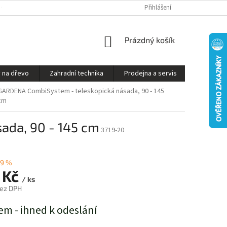
S ON-LINE - STROJ VÁM SESTAVÍME A PŘIPRAVÍME K PROVOZU
Přihlášení
OBCHODNÍ P
NÁKUPNÍ
Prázdný košík
KOŠÍK
 na dřevo
Zahradní technika
Prodejna a servis
Kontakty
GARDENA CombiSystem - teleskopická násada, 90 - 145
cm
ada, 90 - 145 cm
3719-20
9 %
 Kč
/ ks
bez DPH
em - ihned k odeslání