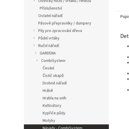
Ostřičky nožů / vrtáků / řetězů
Příslušenství
Ostatní nářadí
Popi
Pásové přepravníky / dumpery
Pily pro zpracování dřeva
Det
Půdní vrtáky
Ruční nářadí
GARDENA
CombiSystem
Česání
Čistič okapů
Drobné nářadí
Hrábě
Hrabla na sníh
Kultivátory
Kypřiče půdy
Motyky
Násady - CombiSystem