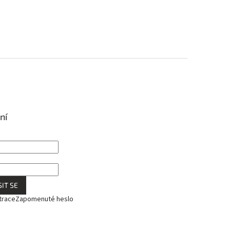
ní
IT SE
trace
Zapomenuté heslo