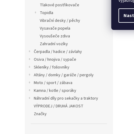
vyjadřu
Tlakové postřikovače
Topidla
Nast
Vibrační desky / pěchy
Vysavače popela
Vysoušeče zdiva
Zahradní vozíky
Čerpadla / hadice / závlahy
Osiva / hnojiva / sypače
Skleníky / foliovníky
Altány / domky / garáže / pergoly
Moto / sport / zábava
Kamna / kotle / sporáky
Náhradní díly pro sekačky a traktory
VÝPRODEJ / DRUHÁ JAKOST
Značky