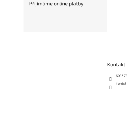
Přijímáme online platby
Z
á
p
a
t
Kontakt
í
60357
Česká 