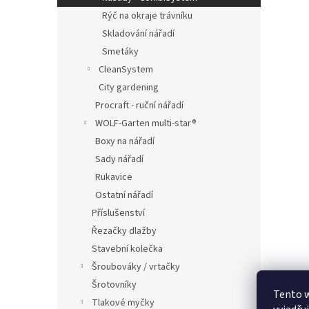
Rýč na okraje trávníku
Skladování nářadí
Smetáky
CleanSystem
City gardening
Procraft - ruční nářadí
WOLF-Garten multi-star®
Boxy na nářadí
Sady nářadí
Rukavice
Ostatní nářadí
Příslušenství
Řezačky dlažby
Stavební kolečka
Šroubováky / vrtačky
Šrotovníky
Tento 
Tlakové myčky