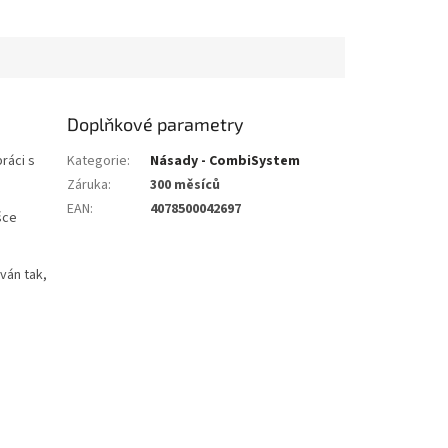
Doplňkové parametry
ráci s
Kategorie
:
Násady - CombiSystem
Záruka
:
300 měsíců
EAN
:
4078500042697
šce
ván tak,