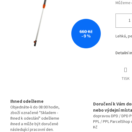
Můžeme d
660 Kč
–9 %
Lehká, pe
Detailní 
TISK
Ihned odešleme
Doručení k Vám d
Objednáte-li do 08:00 hodin,
nebo výdejní míst
zboží označené "Skladem -
dopravou DPD / DPD P
Ihned k odeslání" odešleme
PPL / PPL ParcelShop 
ihned a může být doručené
Kč
následující pracovní den.