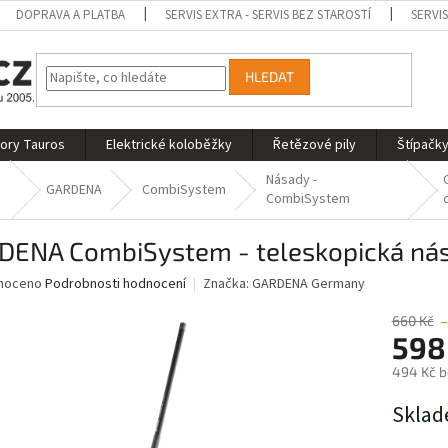
DOPRAVA A PLATBA
SERVIS EXTRA - SERVIS BEZ STAROSTÍ
SERVI
HLEDAT
tory Tauros
Elektrické koloběžky
Řetězové pily
Štípačky
Násady -
GARDENA
CombiSystem
CombiSystem
DENA CombiSystem - teleskopická nás
né
noceno
Podrobnosti hodnocení
Značka:
GARDENA Germany
ní
u
660 Kč
–
598
494 Kč 
Měrná
Sklad
ek.
cena: