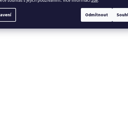
jete souhlas s jejich používáním.. Více informací
zde
.
avení
Odmítnout
Souh