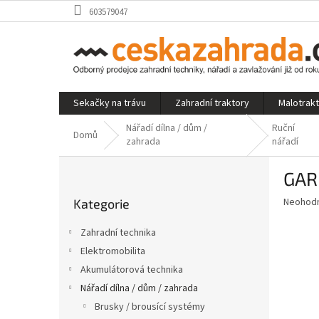
Přejít
603579047
na
obsah
Sekačky na trávu
Zahradní traktory
Malotrak
Nářadí dílna / dům /
Ruční
Domů
zahrada
nářadí
P
GAR
o
Přeskočit
s
Průměr
Neohod
Kategorie
kategorie
t
hodnoce
r
produkt
Zahradní technika
a
je
Elektromobilita
0,0
n
z
Akumulátorová technika
n
5
í
Nářadí dílna / dům / zahrada
hvězdič
p
Brusky / brousící systémy