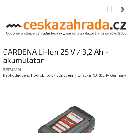
Přejít
NÁKUP
na
obsah
KOŠÍK
GARDENA Li-Ion 25 V / 3,2 Ah -
akumulátor
525755501
Průměrné
Neohodnoceno
Podrobnosti hodnocení
Značka:
GARDENA Germany
hodnocení
produktu
je
0,0
z
5
hvězdiček.