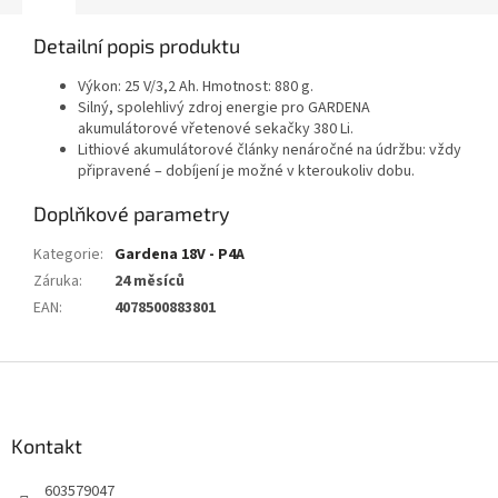
Detailní popis produktu
Výkon: 25 V/3,2 Ah. Hmotnost: 880 g.
Silný, spolehlivý zdroj energie pro GARDENA
akumulátorové vřetenové sekačky 380 Li.
Lithiové akumulátorové články nenáročné na údržbu: vždy
připravené – dobíjení je možné v kteroukoliv dobu.
Doplňkové parametry
Kategorie
:
Gardena 18V - P4A
Záruka
:
24 měsíců
EAN
:
4078500883801
Z
á
p
a
Kontakt
t
603579047
í