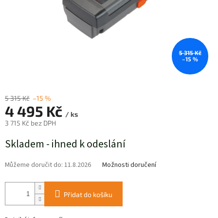
5 315 Kč
–15 %
5 315 Kč
–15 %
4 495 Kč
/ ks
3 715 Kč bez DPH
Měrná
Skladem - ihned k odeslání
cena:
Můžeme doručit do:
11.8.2026
Možnosti doručení
Přidat do košíku