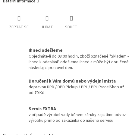
Detailní informace
ZEPTAT SE
HLÍDAT
SDÍLET
Ihned odešleme
Objednáte-li do 08:00 hodin, zboží označené "Skladem -
Ihned k odeslání" odešleme ihned a může být doručené
následující pracovní den.
Doručení k Vám domů nebo výdejní místa
dopravou DPD / DPD Pickup / PPL / PPL ParcelShop už
od 70 Kč
Servis EXTRA
v případě výrobní vady během záruky zajistíme odvoz
výrobku přímo od zákazníka do našeho servisu