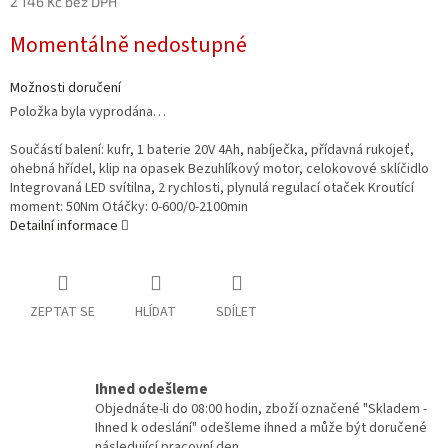
2 146 Kč bez DPH
Měrná
Momentálně nedostupné
cena:
Možnosti doručení
Položka byla vyprodána…
Součástí balení: kufr, 1 baterie 20V 4Ah, nabíječka, přídavná rukojeť,
ohebná hřídel, klip na opasek Bezuhlíkový motor, celokovové sklíčidlo
Integrovaná LED svítilna, 2 rychlosti, plynulá regulací otaček Kroutící
moment: 50Nm Otáčky: 0-600/0-2100min
Detailní informace
ZEPTAT SE
HLÍDAT
SDÍLET
Ihned odešleme
Objednáte-li do 08:00 hodin, zboží označené "Skladem -
Ihned k odeslání" odešleme ihned a může být doručené
následující pracovní den.