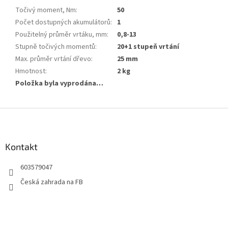
Točivý moment, Nm
:
50
Počet dostupných akumulátorů
:
1
Použitelný průměr vrtáku, mm
:
0,8-13
Stupně točivých momentů
:
20+1 stupeň vrtání
Max. průměr vrtání dřevo
:
25 mm
Hmotnost
:
2 kg
Položka byla vyprodána…
Z
á
p
a
Kontakt
t
603579047
í
Česká zahrada na FB