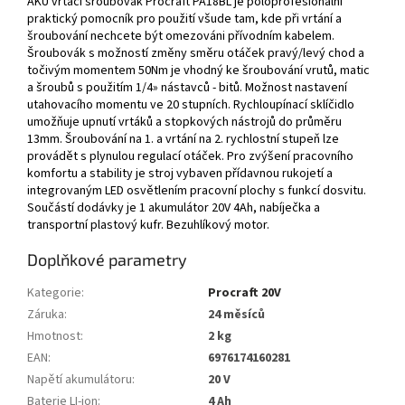
AKU vrtací šroubovák Procraft PA18BL je poloprofesionální
praktický pomocník pro použití všude tam, kde při vrtání a
šroubování nechcete být omezováni přívodním kabelem.
Šroubovák s možností změny směru otáček pravý/levý chod a
točivým momentem 5 0Nm je vhodný ke šroubování vrutů, matic
a šroubů s použitím 1/4» nástavců - bitů. Možnost nastavení
utahovacího momentu ve 20 stupních. Rychloupínací sklíčidlo
umožňuje upnutí vrtáků a stopkových nástrojů do průměru
13mm. Šroubování na 1. a vrtání na 2. rychlostní stupeň lze
provádět s plynulou regulací otáček. Pro zvýšení pracovního
komfortu a stability je stroj vybaven přídavnou rukojetí a
integrovaným LED osvětlením pracovní plochy s funkcí dosvitu.
Součástí dodávky je 1 akumulátor 20V 4Ah, nabíječka a
transportní plastový kufr. Bezuhlíkový motor.
Doplňkové parametry
Kategorie
:
Procraft 20V
Záruka
:
24 měsíců
Hmotnost
:
2 kg
EAN
:
6976174160281
Napětí akumulátoru
:
20 V
Baterie LI-ion
:
4 Ah