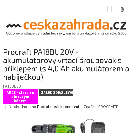
Přejít
NÁKUP
na
obsah
KOŠÍK
Procraft PA18BL 20V -
akumulátorový vrtací šroubovák s
příklepem (s 4,0 Ah akumulátorem a
nabíječkou)
PA18BL 1B
AKCE - sleva se
SALECODE:SLEVA5:5:%
slevovým
kódem
Průměrné
Neohodnoceno
Podrobnosti hodnocení
Značka:
PROCRAFT
hodnocení
produktu
je
0,0