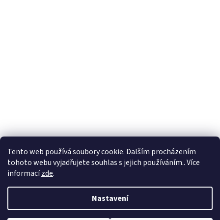
Tento web používá soubory cookie. Dalším procházením
tohoto webu vyjadřujete souhlas s jejich používáním.. Více
informací
zde
.
Nastavení