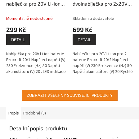
nabíječka pro 20V Li-ion
dvojnabíječka pro 2x20V
R
M
baterie
Li-ion baterie
A
Momentálně nedostupné
Skladem u dodavatele
299 Kč
699 Kč
DETAIL
DETAIL
Nabíječka pro 20V Li-ion baterie
Nabíječka pro 20V Li-ion pro 2
Procraft 20/1 Napájecí napětí (V)
baterie Procraft 20/2 Napájecí
230 Frekvence (Hz) 50 Napětí
napětí (V) 230 Frekvence (Hz) 50
akumulátoru (V) 20 . LED indikace
Napětí akumulátoru (V) 20 Rychlé
stavu nabíjení Délka síťového
nabíjení pro dvě baterky, LED
kabelu - 1,4m
indikace stavu...
ZOBRAZIT VŠECHNY SOUVISEJÍCÍ PRODUKTY
Popis
Podobné (8)
Detailní popis produktu