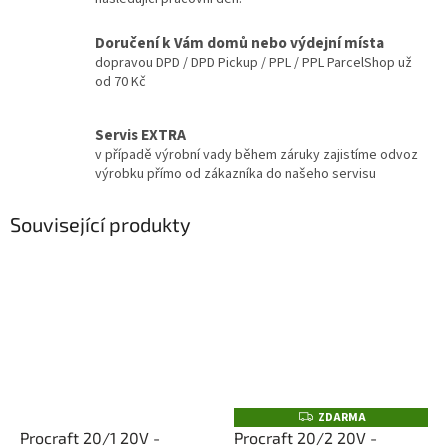
Doručení k Vám domů nebo výdejní místa
dopravou DPD / DPD Pickup / PPL / PPL ParcelShop už
od 70 Kč
Servis EXTRA
v případě výrobní vady během záruky zajistíme odvoz
výrobku přímo od zákazníka do našeho servisu
Související produkty
ZDARMA
Z
D
Procraft 20/1 20V -
Procraft 20/2 20V -
A