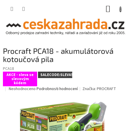
Přejít
NÁKUP
na
obsah
KOŠÍK
Procraft PCA18 - akumulátorová
kotoučová pila
PCA18
AKCE - sleva se
SALECODE:SLEVA5:5:%
slevovým
kódem
Průměrné
Neohodnoceno
Podrobnosti hodnocení
Značka:
PROCRAFT
hodnocení
produktu
je
0,0
z
5
hvězdiček.