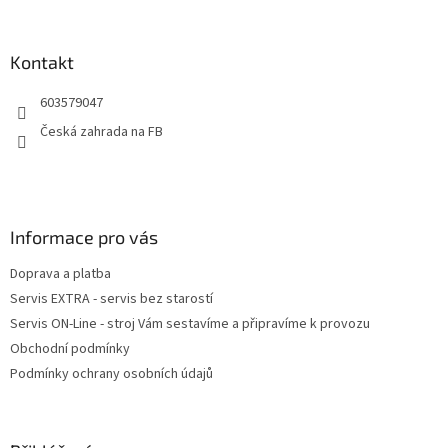
á
p
a
Kontakt
t
603579047
í
Česká zahrada na FB
Informace pro vás
Doprava a platba
Servis EXTRA - servis bez starostí
Servis ON-Line - stroj Vám sestavíme a připravíme k provozu
Obchodní podmínky
Podmínky ochrany osobních údajů