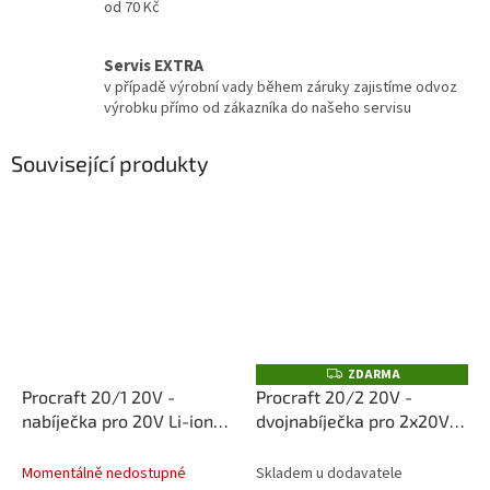
od 70 Kč
Servis EXTRA
v případě výrobní vady během záruky zajistíme odvoz
výrobku přímo od zákazníka do našeho servisu
Související produkty
ZDARMA
Z
D
Procraft 20/1 20V -
Procraft 20/2 20V -
A
nabíječka pro 20V Li-ion
dvojnabíječka pro 2x20V
R
M
baterie
Li-ion baterie
A
Momentálně nedostupné
Skladem u dodavatele