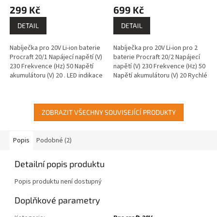
299 Kč
699 Kč
DETAIL
DETAIL
Nabíječka pro 20V Li-ion baterie
Nabíječka pro 20V Li-ion pro 2
Procraft 20/1 Napájecí napětí (V)
baterie Procraft 20/2 Napájecí
230 Frekvence (Hz) 50 Napětí
napětí (V) 230 Frekvence (Hz) 50
akumulátoru (V) 20 . LED indikace
Napětí akumulátoru (V) 20 Rychlé
stavu nabíjení Délka síťového
nabíjení pro dvě baterky, LED
kabelu - 1,4m
indikace stavu...
ZOBRAZIT VŠECHNY SOUVISEJÍCÍ PRODUKTY
Popis
Podobné (2)
Detailní popis produktu
Popis produktu není dostupný
Doplňkové parametry