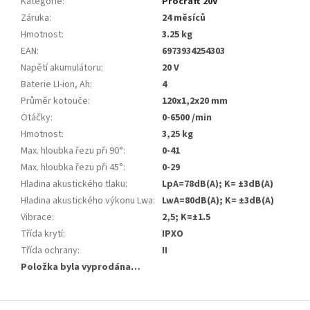
Kategorie
:
Procraft 20V
Záruka
:
24 měsíců
Hmotnost
:
3.25 kg
EAN
:
6973934254303
Napětí akumulátoru
:
20 V
Baterie LI-ion, Ah
:
4
Průměr kotouče
:
120x1,2x20 mm
Otáčky
:
0-6500 /min
Hmotnost
:
3,25 kg
Max. hloubka řezu při 90°
:
0-41
Max. hloubka řezu při 45°
:
0-29
Hladina akustického tlaku
:
LpA=78dB(A); K= ±3dB(A)
Hladina akustického výkonu Lwa
:
LwA=80dB(A); K= ±3dB(A)
Vibrace
:
2,5; K=±1.5
Třída krytí
:
IPXO
Třída ochrany
:
II
Položka byla vyprodána…
Z